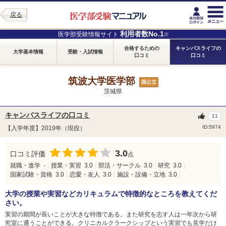
戻る
利用者数No.1
医学部受験情報サイト
※
合格するための
キャンパスライフの
大学基本情報
受験・入試情報
口コミ
口コミ
筑波大学医学部
国公立
茨城県
キャンパスライフの口コミ
11
ID:5974
【入学年度】2019年（現役）
3.0
口コミ評価
点
就職・進学
-
授業・実習
3.0
部活・サークル
3.0
研究
3.0
国家試験・資格
3.0
恋愛・友人
3.0
施設・設備・立地
3.0
大学の授業や実習などカリキュラムで特徴的なところを教えてくだ
さい。
実習の期間が長いことが大きな特徴である。また研究を志す人は一年次から研
究室に通うことができる。クリニカルクラークシップという実習でも見学だけ