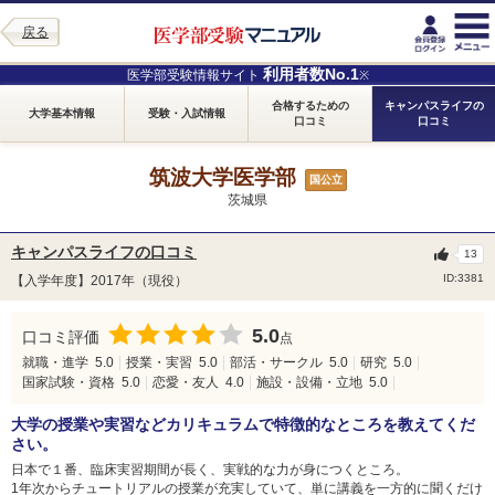
戻る
利用者数No.1
医学部受験情報サイト
※
合格するための
キャンパスライフの
大学基本情報
受験・入試情報
口コミ
口コミ
筑波大学医学部
国公立
茨城県
キャンパスライフの口コミ
13
ID:3381
【入学年度】2017年（現役）
5.0
口コミ評価
点
就職・進学
5.0
授業・実習
5.0
部活・サークル
5.0
研究
5.0
国家試験・資格
5.0
恋愛・友人
4.0
施設・設備・立地
5.0
大学の授業や実習などカリキュラムで特徴的なところを教えてくだ
さい。
日本で１番、臨床実習期間が長く、実戦的な力が身につくところ。
1年次からチュートリアルの授業が充実していて、単に講義を一方的に聞くだけ