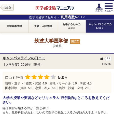
戻る
利用者数No.1
医学部受験情報サイト
※
合格するための
キャンパスライフの
大学基本情報
受験・入試情報
口コミ
口コミ
筑波大学医学部
国公立
茨城県
キャンパスライフの口コミ
13
ID:5392
【入学年度】2016年（現役）
5.0
口コミ評価
点
就職・進学
-
授業・実習
4.0
部活・サークル
5.0
研究
4.0
国家試験・資格
5.0
恋愛・友人
5.0
施設・設備・立地
2.0
大学の授業や実習などカリキュラムで特徴的なところを教えてくだ
さい。
臨床実習が始まるのが、割と早い。
また、教養科目があまりないので医学の勉強に入るのが他の大学よりも早い。