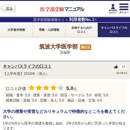
戻る
利用者数No.1
医学部受験情報サイト
※
合格するための
キャンパスライフの
大学基本情報
受験・入試情報
口コミ
口コミ
筑波大学医学部
国公立
茨城県
キャンパスライフの口コミ
15
ID:4613
【入学年度】2016年（浪人）
5.0
口コミ評価
点
就職・進学
5.0
授業・実習
5.0
部活・サークル
5.0
研究
5.0
国家試験・資格
5.0
恋愛・友人
5.0
施設・設備・立地
4.0
大学の授業や実習などカリキュラムで特徴的なところを教えてくだ
さい。
1年の9月から医学の基礎を勉強し始め、2年の9月から科に区切った学習が始ま
ります。