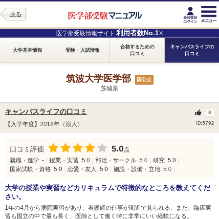
戻る
利用者数No.1
医学部受験情報サイト
※
合格するための
キャンパスライフの
大学基本情報
受験・入試情報
口コミ
口コミ
筑波大学医学部
国公立
茨城県
キャンパスライフの口コミ
8
ID:5792
【入学年度】2018年（浪人）
5.0
口コミ評価
点
就職・進学
-
授業・実習
5.0
部活・サークル
5.0
研究
5.0
国家試験・資格
5.0
恋愛・友人
5.0
施設・設備・立地
5.0
大学の授業や実習などカリキュラムで特徴的なところを教えてくだ
さい。
1年の4月から病院実習があり、看護師の仕事が間近で見られる。また、臨床実
習も国立の中で最も長く、医師として働く時に非常にいい経験になる。