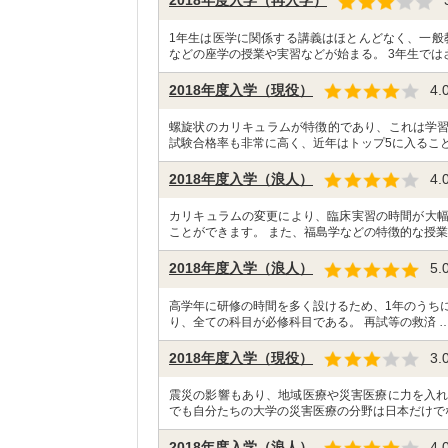
2018年度入学（再入学）
1年生は医学に関係する講義はほとんどなく、一般
などの座学の授業や実習などが始まる。 3年生では
2018年度入学（現役）
4.
螺旋状のカリキュラムが特徴的であり、これは学
試験合格率も非常に高く、近年はトップ5に入ること
2018年度入学（浪人）
4.
カリキュラムの変更により、臨床実習の時間が大幅
ことができます。 また、福島学などの特徴的な授業
2018年度入学（浪人）
5.
高学年に研修の時間を多く設けるため、1年のうち
り、全ての科目が必修科目である。 再試等の救済 
2018年度入学（現役）
3.
震災の影響もあり、地域医療や災害医療に力を入れ
でも自分たちの大学の災害医療の分野は日本だけで
2018年度入学（浪人）
4.