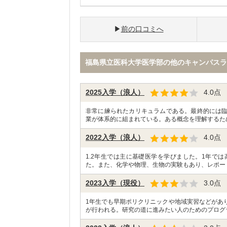
前の口コミへ
福島県立医科大学医学部の他のキャンパスラ
2025入学（浪人）
4.0
点
非常に練られたカリキュラムである。最終的には
業が体系的に組まれている。ある概念を理解するた
2022入学（浪人）
4.0
点
1.2年生では主に基礎医学を学びました。1年で
た。また、化学や物理、生物の実験もあり、レポー
2023入学（現役）
3.0
点
1年生でも早期ポリクリニックや地域実習などがあ
が行われる。研究の道に進みたい人のためのプログ