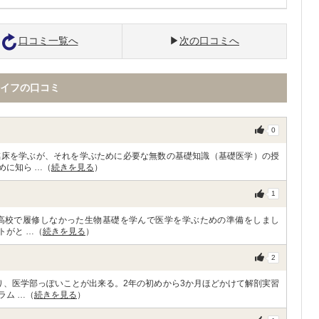
口コミ一覧へ
次の口コミへ
イフの口コミ
0
臨床を学ぶが、それを学ぶために必要な無数の基礎知識（基礎医学）の授
めに知ら …（
続きを見る
）
1
は高校で履修しなかった生物基礎を学んで医学を学ぶための準備をしまし
トがと …（
続きを見る
）
2
り、医学部っぽいことが出来る。2年の初めから3か月ほどかけて解剖実習
ラム …（
続きを見る
）