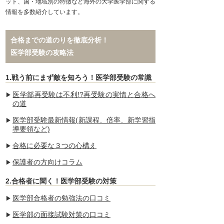
ット、国・地域別の特徴など海外の大学医学部に関する
情報を多数紹介しています。
合格までの道のりを徹底分析！
医学部受験の攻略法
1.戦う前にまず敵を知ろう！医学部受験の常識
医学部再受験は不利!?再受験の実情と合格へ
の道
医学部受験最新情報(新課程、倍率、新学習指
導要領など)
合格に必要な３つの心構え
保護者の方向けコラム
2.合格者に聞く！医学部受験の対策
医学部合格者の勉強法の口コミ
医学部の面接試験対策の口コミ