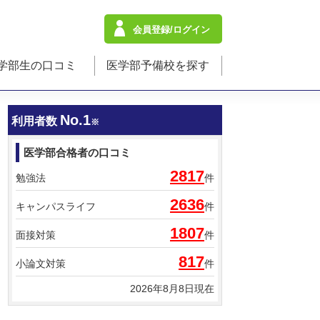
会員登録/ログイン
学部生の口コミ
医学部予備校を探す
No.1
利用者数
※
医学部合格者の口コミ
2817
勉強法
件
2636
キャンパスライフ
件
1807
面接対策
件
817
小論文対策
件
2026年8月8日現在