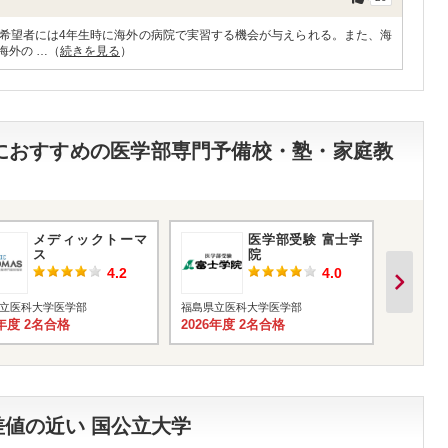
希望者には4年生時に海外の病院で実習する機会が与えられる。また、海
海外の …（
続きを見る
）
部におすすめの医学部専門予備校・塾・家庭教
メディックトーマ
医学部受験 富士学
ス
院
4.2
4.0
立医科大学医学部
福島県立医科大学医学部
福島県立
6年度 2名合格
2026年度 2名合格
2026年
値の近い 国公立大学