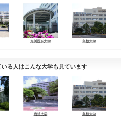
旭川医科大学
島根大学
ている人はこんな大学も見ています
琉球大学
島根大学