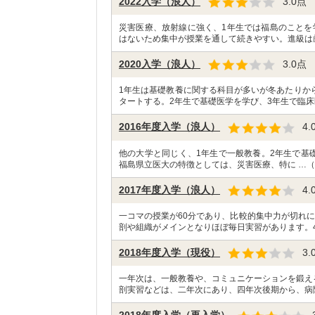
2022入学（浪人）
3.0
点
災害医療、放射線に強く、1年生では福島のことを
はないため集中が授業を通して続きやすい。進級は
2020入学（浪人）
3.0
点
1年生は基礎教養に関する科目が多いが冬あたりか
タートする。2年生で基礎医学を学び、3年生で臨床
2016年度入学（浪人）
4.
他の大学と同じく、1年生で一般教養。2年生で基
福島県立医大の特徴としては、災害医療、特に …（
2017年度入学（浪人）
4.
一コマの授業が60分であり、比較的集中力が切れ
剖や組織がメインとなりほぼ毎日実習があります。4
2018年度入学（現役）
3.
一年次は、一般教養や、コミュニケーションを鍛え
剖実習などは、二年次にあり、四年次後期から、病