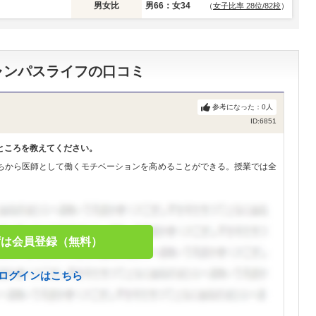
男女比
男66：女34
（
女子比率 28位/82校
）
ャンパスライフの口コミ
参考になった：
0
人
ID:6851
ところを教えてください。
ちから医師として働くモチベーションを高めることができる。授業では全
ずは会員登録（無料）
ログインはこちら