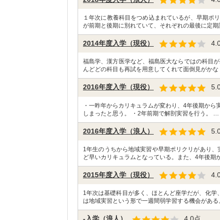
１年次に教養科目をつめ込まれているが、早期ポリ
が前期と後期に別れていて、それぞれの最後に定期
2014年度入学（現役）
4.
福島学、漢方医学など、福島医大ならではの科目が
んどどの科目も再試を用意してくれて面倒見がかな
2016年度入学（現役）
5.
・一昨年からカリキュラムが変わり、4年後期から
しまったと思う。 ・2年前期で解剖実習を行う。 …
2016年度入学（浪人）
5.
1年生のうちから地域実習や早期ポリクリがあり、
ど早いカリキュラムとなっている。また、4年後期か
2015年度入学（現役）
4.
1年次は基礎科目が多く、ほとんど座学だが、化学
は地域実習という形で一週間弱学習する機会がある
-入学（浪人）
4.0
点