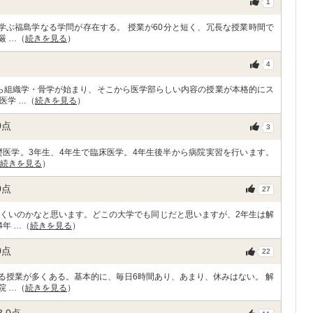
1
学ぶ福島学なる学問が存在する。 授業が60分と短く、冗長な授業時間で
厳 …（
続きを見る
）
4
ら組織学・骨学が始まり、そこから医学部らしい内容の授業が本格的にス
医学 …（
続きを見る
）
0
点
3
礎医学。3年生、4年生で臨床医学。4年生後半から病院実習を行います。
続きを見る
）
0
点
27
にくいのかなと思います。どこの大学でも同じだと思いますが、2年生は解
年 …（
続きを見る
）
0
点
22
る授業が多くある。基本的に、毎日6時間あり、あまり、休みはない。 解
院 …（
続きを見る
）