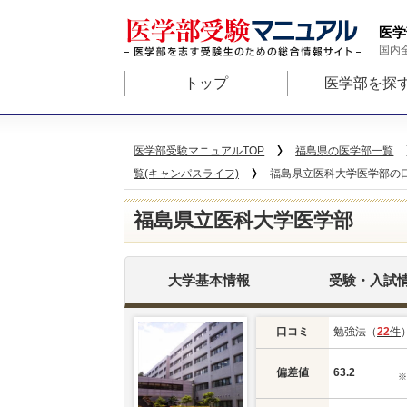
医学
国内
トップ
医学部を探
医学部受験マニュアルTOP
福島県の医学部一覧
覧(キャンパスライフ)
福島県立医科大学医学部の口コ
福島県立医科大学医学部
大学基本情報
受験・入試
口コミ
勉強法（
22
件
偏差値
63.2