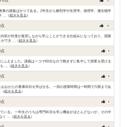
3.0
点
11
教養の講義ばかりである。2年生から解剖学や生理学、病理学、微生物学
さ …（
続きを見る
）
0
点
12
習内容が何度か復習しながら学ぶことができる仕組みになっており、国家
ができ …（
続きを見る
）
0
点
8
にふえました。講義は一コマ60分なので飽きずに集中して授業を受ける
も …（
続きを見る
）
0
点
9
におおかたの教養科目を学ばせる。 一回の授業時間は一時間で六限まであ
…（
続きを見る
）
0
点
6
ている。 一年生のうちは専門科目を学ぶ機会がほとんどないが、その中
なく …（
続きを見る
）
0
点
5