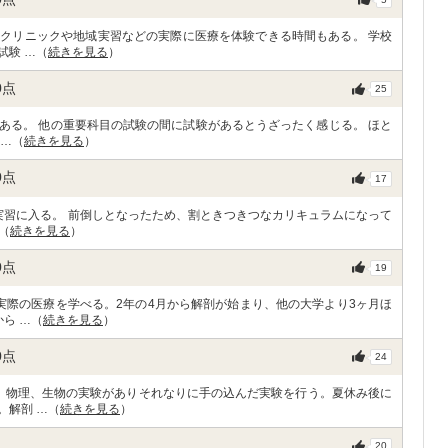
クリニックや地域実習などの実際に医療を体験できる時間もある。 学校
試験 …（
続きを見る
）
0
点
25
ある。 他の重要科目の試験の間に試験があるとうざったく感じる。 ほと
 …（
続きを見る
）
0
点
17
実習に入る。 前倒しとなったため、割ときつきつなカリキュラムになって
（
続きを見る
）
0
点
19
実際の医療を学べる。2年の4月から解剖が始まり、他の大学より3ヶ月ほ
ら …（
続きを見る
）
0
点
24
、物理、生物の実験がありそれなりに手の込んだ実験を行う。夏休み後に
。解剖 …（
続きを見る
）
20