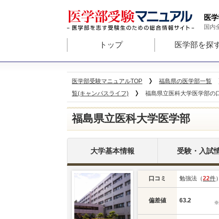
医学
国内
トップ
医学部を探
医学部受験マニュアルTOP
福島県の医学部一覧
覧(キャンパスライフ)
福島県立医科大学医学部の口コ
福島県立医科大学医学部
大学基本情報
受験・入試
口コミ
勉強法（
22
件
偏差値
63.2