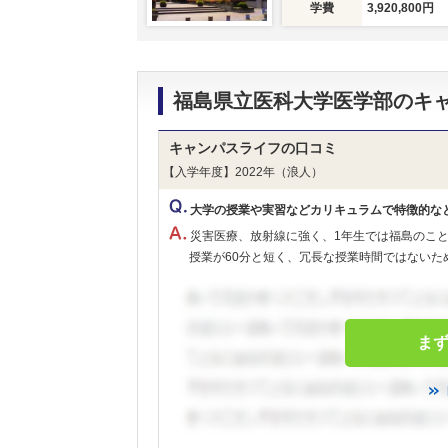
学費
3,920,800円
福島県立医科大学医学部のキ
キャンパスライフの口コミ
【入学年度】2022年（浪人）
大学の授業や実習などカリキュラムで特徴的な
災害医療、放射線に強く、1年生では福島のこ
授業が60分と短く、冗長な授業時間ではないため
ま