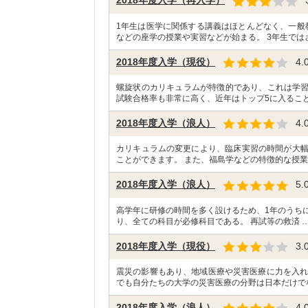
2018年度入学（再入学）
1年生は医学に関係する講義はほとんどなく、一般
などの座学の授業や実習などが始まる。 3年生では
2018年度入学（現役）
4.
螺旋状のカリキュラムが特徴的であり、これは学
試験合格率も非常に高く、近年はトップ5に入ること
2018年度入学（浪人）
4.
カリキュラムの変更により、臨床実習の時間が大幅
ことができます。 また、福島学などの特徴的な授業
2018年度入学（浪人）
5.
高学年に研修の時間を多く設けるため、1年のうち
り、全ての科目が必修科目である。 再試等の救済 
2018年度入学（現役）
3.
震災の影響もあり、地域医療や災害医療に力を入れ
でも自分たちの大学の災害医療の分野は日本だけで
2018年度入学（浪人）
4.