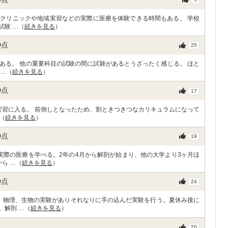
クリニックや地域実習などの実際に医療を体験できる時間もある。 学校
試験 …（
続きを見る
）
0
点
25
ある。 他の重要科目の試験の間に試験があるとうざったく感じる。 ほと
 …（
続きを見る
）
0
点
17
実習に入る。 前倒しとなったため、割ときつきつなカリキュラムになって
（
続きを見る
）
0
点
19
実際の医療を学べる。2年の4月から解剖が始まり、他の大学より3ヶ月ほ
ら …（
続きを見る
）
0
点
24
、物理、生物の実験がありそれなりに手の込んだ実験を行う。夏休み後に
。解剖 …（
続きを見る
）
20