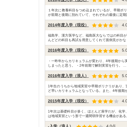
１年次に教養科目をつめ込まれているが、早期ポリ
が前期と後期に別れていて、それぞれの最後に定期
2014年度入学（現役）
4.
福島学、漢方医学など、福島医大ならではの科目が
んどどの科目も再試を用意してくれて面倒見がかな
2016年度入学（現役）
5.
・一昨年からカリキュラムが変わり、4年後期から
しまったと思う。 ・2年前期で解剖実習を行う。 …
2016年度入学（浪人）
5.
1年生のうちから地域実習や早期ポリクリがあり、
ど早いカリキュラムとなっている。また、4年後期か
2015年度入学（現役）
4.
1年次は基礎科目が多く、ほとんど座学だが、化学
は地域実習という形で一週間弱学習する機会がある
-入学（浪人）
4.0
点