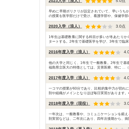
2023入学（浪人）
5.0
点
早めに早期ポリクリが設定されていて、早いうち
の授業を医学部だけで受け、看護学部や、保健学部
2020入学（浪人）
3.0
点
1年生は基礎教養に関する科目が多いが冬あたりか
タートする。2年生で基礎医学を学び、3年生で臨床
2016年度入学（浪人）
4.
他の大学と同じく、1年生で一般教養。2年生で基
福島県立医大の特徴としては、災害医療、特に …（
2017年度入学（浪人）
4.
一コマの授業が60分であり、比較的集中力が切れ
剖や組織がメインとなりほぼ毎日実習があります。4
2018年度入学（現役）
3.
一年次は、一般教養や、コミュニケーションを鍛え
剖実習などは、二年次にあり、四年次後期から、病