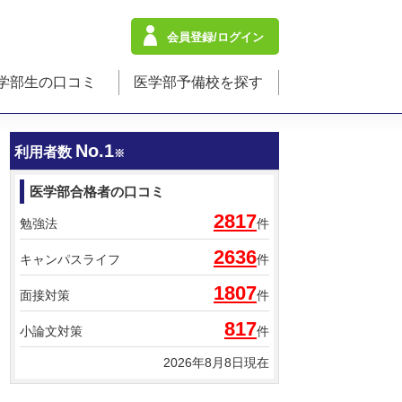
会員登録/ログイン
学部生の口コミ
医学部予備校を探す
No.1
利用者数
※
医学部合格者の口コミ
2817
勉強法
件
2636
キャンパスライフ
件
1807
面接対策
件
817
小論文対策
件
2026年8月8日現在