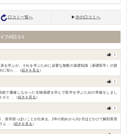
口コミ一覧へ
次の口コミへ
イフの口コミ
0
臨床を学ぶが、それを学ぶために必要な無数の基礎知識（基礎医学）の授
めに知ら …（
続きを見る
）
1
は高校で履修しなかった生物基礎を学んで医学を学ぶための準備をしまし
トがと …（
続きを見る
）
2
り、医学部っぽいことが出来る。2年の初めから3か月ほどかけて解剖実習
ラム …（
続きを見る
）