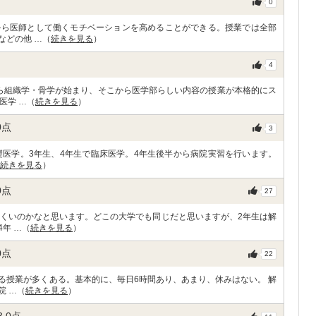
0
から医師として働くモチベーションを高めることができる。授業では全部
などの他 …（
続きを見る
）
4
ら組織学・骨学が始まり、そこから医学部らしい内容の授業が本格的にス
医学 …（
続きを見る
）
0
点
3
礎医学。3年生、4年生で臨床医学。4年生後半から病院実習を行います。
続きを見る
）
0
点
27
にくいのかなと思います。どこの大学でも同じだと思いますが、2年生は解
年 …（
続きを見る
）
0
点
22
る授業が多くある。基本的に、毎日6時間あり、あまり、休みはない。 解
院 …（
続きを見る
）