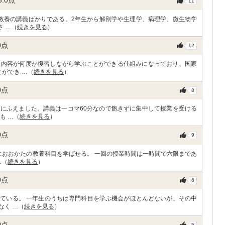
3.0
点
11
教養の講義ばかりである。2年生から解剖学や生理学、病理学、微生物学
さ …（
続きを見る
）
0
点
12
習内容が何度か復習しながら学ぶことができる仕組みになっており、国家
ができ …（
続きを見る
）
0
点
8
にふえました。講義は一コマ60分なので飽きずに集中して授業を受ける
も …（
続きを見る
）
0
点
9
におおかたの教養科目を学ばせる。 一回の授業時間は一時間で六限まであ
…（
続きを見る
）
0
点
6
ている。 一年生のうちは専門科目を学ぶ機会がほとんどないが、その中
なく …（
続きを見る
）
0
点
5