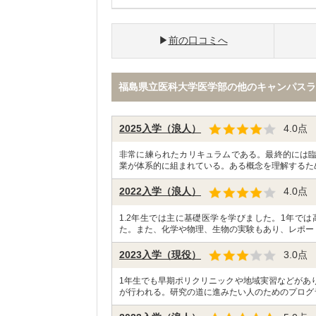
前の口コミへ
福島県立医科大学医学部の他のキャンパスラ
2025入学（浪人）
4.0
点
非常に練られたカリキュラムである。最終的には
業が体系的に組まれている。ある概念を理解するた
2022入学（浪人）
4.0
点
1.2年生では主に基礎医学を学びました。1年で
た。また、化学や物理、生物の実験もあり、レポー
2023入学（現役）
3.0
点
1年生でも早期ポリクリニックや地域実習などがあ
が行われる。研究の道に進みたい人のためのプログ