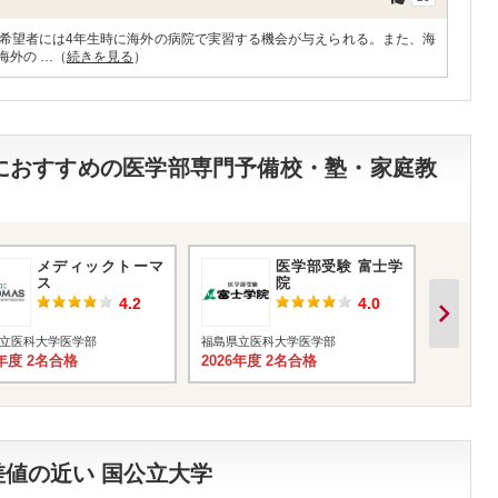
希望者には4年生時に海外の病院で実習する機会が与えられる。また、海
海外の …（
続きを見る
）
部におすすめの医学部専門予備校・塾・家庭教
メディックトーマ
医学部受験 富士学
ス
院
4.2
4.0
立医科大学医学部
福島県立医科大学医学部
福島県立
6年度 2名合格
2026年度 2名合格
2026年
値の近い 国公立大学