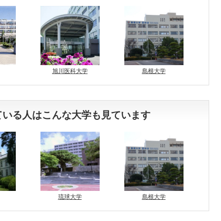
旭川医科大学
島根大学
ている人はこんな大学も見ています
琉球大学
島根大学