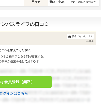
男女比
男66：女34
（
女子比率 28位/82校
）
ャンパスライフの口コミ
参考になった：
1
人
ID:6833
ところを教えてください。
とを学ぶ福島学なる学問が存在する。
集中が授業を通して続きやす...
ずは会員登録（無料）
ログインはこちら