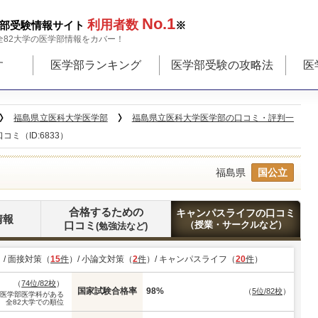
No.1
利用者数
部受験情報サイト
※
全82大学の医学部情報をカバー！
す
医学部ランキング
医学部受験の攻略法
医
福島県立医科大学医学部
福島県立医科大学医学部の口コミ・評判一
ミ（ID:6833）
福島県
国公立
合格するための
キャンパスライフの口コミ
情報
口コミ
（授業・サークルなど）
(勉強法など)
）/ 面接対策（
15
件
）/ 小論文対策（
2
件
）/ キャンパスライフ（
20
件
）
（
74位/82校
）
国家試験合格率
98%
（
5位/82校
）
※医学部医学科がある
全82大学での順位