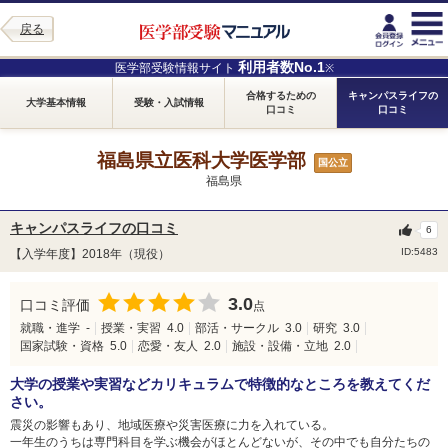
戻る
利用者数No.1
医学部受験情報サイト
※
合格するための
キャンパスライフの
大学基本情報
受験・入試情報
口コミ
口コミ
福島県立医科大学医学部
国公立
福島県
キャンパスライフの口コミ
6
ID:5483
【入学年度】2018年（現役）
3.0
口コミ評価
点
就職・進学
-
授業・実習
4.0
部活・サークル
3.0
研究
3.0
国家試験・資格
5.0
恋愛・友人
2.0
施設・設備・立地
2.0
大学の授業や実習などカリキュラムで特徴的なところを教えてくだ
さい。
震災の影響もあり、地域医療や災害医療に力を入れている。
一年生のうちは専門科目を学ぶ機会がほとんどないが、その中でも自分たちの