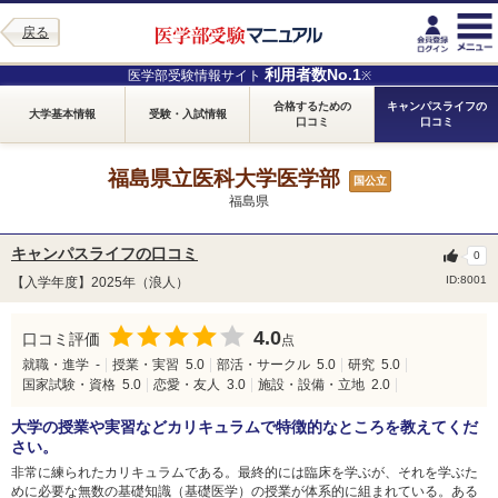
戻る
利用者数No.1
医学部受験情報サイト
※
合格するための
キャンパスライフの
大学基本情報
受験・入試情報
口コミ
口コミ
福島県立医科大学医学部
国公立
福島県
キャンパスライフの口コミ
0
ID:8001
【入学年度】2025年（浪人）
4.0
口コミ評価
点
就職・進学
-
授業・実習
5.0
部活・サークル
5.0
研究
5.0
国家試験・資格
5.0
恋愛・友人
3.0
施設・設備・立地
2.0
大学の授業や実習などカリキュラムで特徴的なところを教えてくだ
さい。
非常に練られたカリキュラムである。最終的には臨床を学ぶが、それを学ぶた
めに必要な無数の基礎知識（基礎医学）の授業が体系的に組まれている。ある