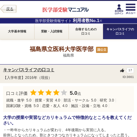
戻る
利用者数No.1
医学部受験情報サイト
※
合格するための
キャンパスライフの
大学基本情報
受験・入試情報
口コミ
口コミ
福島県立医科大学医学部
国公立
福島県
キャンパスライフの口コミ
17
ID:3661
【入学年度】2016年（現役）
5.0
口コミ評価
点
就職・進学
5.0
授業・実習
4.0
部活・サークル
5.0
研究
3.0
国家試験・資格
5.0
恋愛・友人
4.0
施設・設備・立地
4.0
大学の授業や実習などカリキュラムで特徴的なところを教えてくだ
さい。
・一昨年からカリキュラムが変わり、4年後期から実習に入る。
前倒しとなったため、割ときつきつなカリキュラムになってしまったと思う。