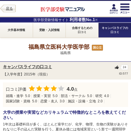
戻る
利用者数No.1
医学部受験情報サイト
※
合格するための
キャンパスライフの
大学基本情報
受験・入試情報
口コミ
口コミ
福島県立医科大学医学部
国公立
福島県
キャンパスライフの口コミ
24
ID:577
【入学年度】2015年（現役）
4.0
口コミ評価
点
就職・進学
5.0
授業・実習
5.0
部活・サークル
5.0
研究
4.0
国家試験・資格
5.0
恋愛・友人
3.0
施設・設備・立地
2.0
大学の授業や実習などカリキュラムで特徴的なところを教えてくだ
さい。
1年次は基礎科目が多く、ほとんど座学だが、化学、物理、生物の実験がありそ
れなりに手の込んだ実験を行う。夏休み後には地域実習という形で一週間弱学