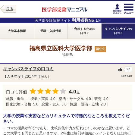
戻る
利用者数No.1
医学部受験情報サイト
※
合格するための
キャンパスライフの
大学基本情報
受験・入試情報
口コミ
口コミ
福島県立医科大学医学部
国公立
福島県
キャンパスライフの口コミ
27
ID:5740
【入学年度】2017年（浪人）
4.0
口コミ評価
点
就職・進学
-
授業・実習
4.0
部活・サークル
4.0
研究
4.0
国家試験・資格
5.0
恋愛・友人
3.0
施設・設備・立地
2.0
大学の授業や実習などカリキュラムで特徴的なところを教えてくだ
さい。
一コマの授業が60分であり、比較的集中力が切れにくいのかなと思います。ど
この大学でも同じだと思いますが、2年生は解剖や組織がメインとなりほぼ毎日