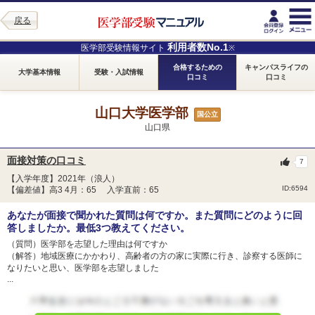
戻る
利用者数No.1
医学部受験情報サイト
※
合格するための
キャンパスライフの
大学基本情報
受験・入試情報
口コミ
口コミ
山口大学医学部
国公立
山口県
面接対策の口コミ
7
【入学年度】2021年（浪人）
ID:6594
【偏差値】高3 4月：65 入学直前：65
あなたが面接で聞かれた質問は何ですか。また質問にどのように回
答しましたか。最低3つ教えてください。
（質問）医学部を志望した理由は何ですか
（解答）地域医療にかかわり、高齢者の方の家に実際に行き、診察する医師に
なりたいと思い、医学部を志望しました
...