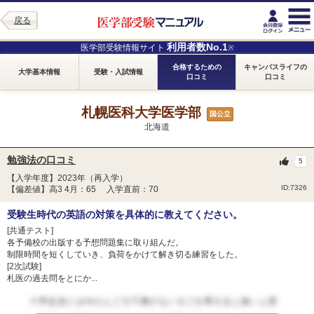
戻る
利用者数No.1
医学部受験情報サイト
※
合格するための
キャンパスライフの
大学基本情報
受験・入試情報
口コミ
口コミ
札幌医科大学医学部
国公立
北海道
勉強法の口コミ
5
【入学年度】2023年（再入学）
ID:7326
【偏差値】高3 4月：65 入学直前：70
受験生時代の英語の対策を具体的に教えてください。
[共通テスト]
各予備校の出版する予想問題集に取り組んだ。
制限時間を短くしていき、負荷をかけて解き切る練習をした。
[2次試験]
札医の過去問をとにか...