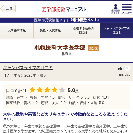
戻る
利用者数No.1
医学部受験情報サイト
※
合格するための
キャンパスライフの
大学基本情報
受験・入試情報
口コミ
口コミ
札幌医科大学医学部
国公立
北海道
キャンパスライフの口コミ
2
ID:7281
【入学年度】2023年（浪人）
5.0
口コミ評価
点
就職・進学
-
授業・実習
4.0
部活・サークル
5.0
研究
4.0
国家試験・資格
4.0
恋愛・友人
5.0
施設・設備・立地
5.0
大学の授業や実習などカリキュラムで特徴的なところを教えてくだ
さい。
私の大学は一年生で教養と基礎医学、二年生で基礎医学と臨床医学、三年生で
臨床医学を学びます。地域医療に力を入れている大学なので地域とのかかわり