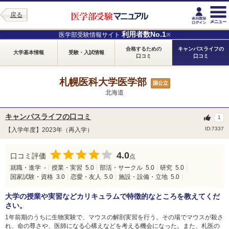
戻る
利用者数No.1
医学部受験情報サイト
※
合格するための
キャンパスライフの
大学基本情報
受験・入試情報
口コミ
口コミ
札幌医科大学医学部
国公立
北海道
キャンパスライフの口コミ
1
ID:7337
【入学年度】2023年（再入学）
4.0
口コミ評価
点
就職・進学
-
授業・実習
5.0
部活・サークル
5.0
研究
5.0
国家試験・資格
3.0
恋愛・友人
5.0
施設・設備・立地
5.0
大学の授業や実習などカリキュラムで特徴的なところを教えてくだ
さい。
1年前期のうちに生物実験で、マウスの解剖実習を行う。その場でマウスが殺さ
れ、命の尊さや、医師になる心構えなどを考える機会になった。また、札医の