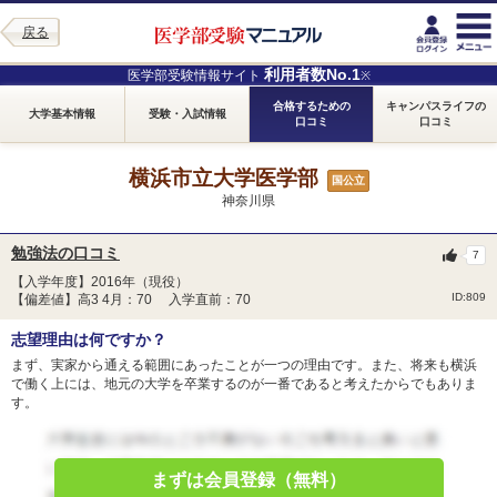
戻る
利用者数No.1
医学部受験情報サイト
※
合格するための
キャンパスライフの
大学基本情報
受験・入試情報
口コミ
口コミ
横浜市立大学医学部
国公立
神奈川県
勉強法の口コミ
7
【入学年度】2016年（現役）
ID:809
【偏差値】高3 4月：70 入学直前：70
志望理由は何ですか？
まず、実家から通える範囲にあったことが一つの理由です。また、将来も横浜
で働く上には、地元の大学を卒業するのが一番であると考えたからでもありま
す。
まずは会員登録（無料）