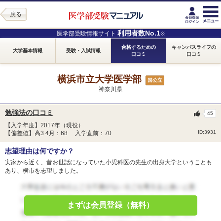
戻る
利用者数No.1
医学部受験情報サイト
※
合格するための
キャンパスライフの
大学基本情報
受験・入試情報
口コミ
口コミ
横浜市立大学医学部
国公立
神奈川県
勉強法の口コミ
45
【入学年度】2017年（現役）
ID:3931
【偏差値】高3 4月：68 入学直前：70
志望理由は何ですか？
実家から近く、昔お世話になっていた小児科医の先生の出身大学ということも
あり、横市を志望しました。
まずは会員登録（無料）