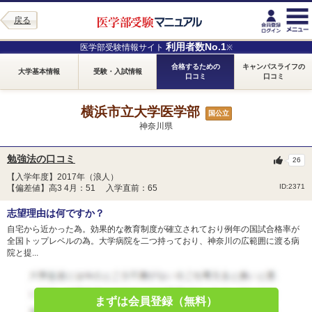
戻る
利用者数No.1
医学部受験情報サイト
※
合格するための
キャンパスライフの
大学基本情報
受験・入試情報
口コミ
口コミ
横浜市立大学医学部
国公立
神奈川県
勉強法の口コミ
26
【入学年度】2017年（浪人）
ID:2371
【偏差値】高3 4月：51 入学直前：65
志望理由は何ですか？
自宅から近かった為。効果的な教育制度が確立されており例年の国試合格率が
全国トップレベルの為。大学病院を二つ持っており、神奈川の広範囲に渡る病
院と提...
まずは会員登録（無料）