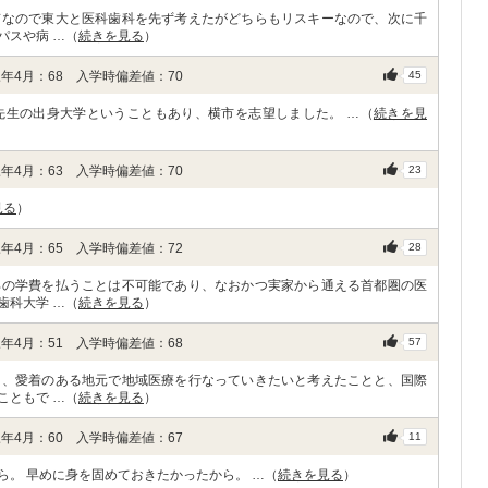
京なので東大と医科歯科を先ず考えたがどちらもリスキーなので、次に千
パスや病 …（
続きを見る
）
年4月：68 入学時偏差値：70
45
先生の出身大学ということもあり、横市を志望しました。 …（
続きを見
年4月：63 入学時偏差値：70
23
見る
）
年4月：65 入学時偏差値：72
28
部の学費を払うことは不可能であり、なおかつ実家から通える首都圏の医
歯科大学 …（
続きを見る
）
年4月：51 入学時偏差値：68
57
り、愛着のある地元で地域医療を行なっていきたいと考えたことと、国際
こともで …（
続きを見る
）
年4月：60 入学時偏差値：67
11
。 早めに身を固めておきたかったから。 …（
続きを見る
）