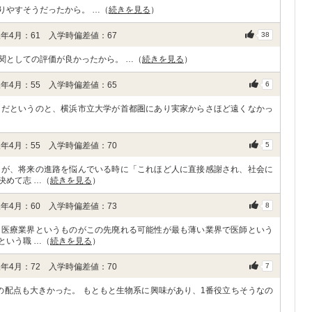
りやすそうだったから。 …（
続きを見る
）
年4月：61 入学時偏差値：67
38
関としての評価が良かったから。 …（
続きを見る
）
年4月：55 入学時偏差値：65
6
んだというのと、横浜市立大学が首都圏にあり実家からさほど遠くなかっ
年4月：55 入学時偏差値：70
5
たが、将来の進路を悩んでいる時に「これほど人に直接感謝され、社会に
決めて志 …（
続きを見る
）
年4月：60 入学時偏差値：73
8
は医療業界というものがこの先廃れる可能性が最も薄い業界で医師という
という職 …（
続きを見る
）
年4月：72 入学時偏差値：70
7
の配点も大きかった。 もともと生物系に興味があり、1番役立ちそうなの