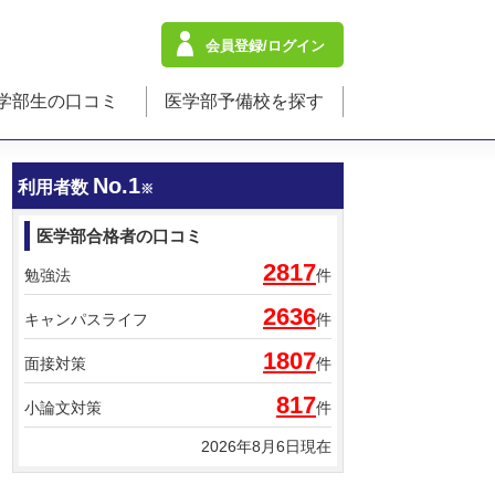
会員登録/ログイン
学部生の口コミ
医学部予備校を探す
No.1
利用者数
※
医学部合格者の口コミ
2817
勉強法
件
2636
キャンパスライフ
件
1807
面接対策
件
817
小論文対策
件
2026年8月6日現在