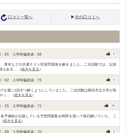
口コミ一覧へ
次の口コミへ
：65 入学時偏差値：68
0
や、青本などの共通テスト対策問題集を解きました。二次試験では、記述
述もある …（
続きを見る
）
：62 入学時偏差値：75
0
ングを週に1回ずつ解くようにしていました。二次試験は横浜市立大学が長
やっ …（
続きを見る
）
：55 入学時偏差値：72
18
、各予備校が出版している予想問題集を時間を測って毎日解いていた。 二
…（
続きを見る
）
：60 入学時偏差値：70
4