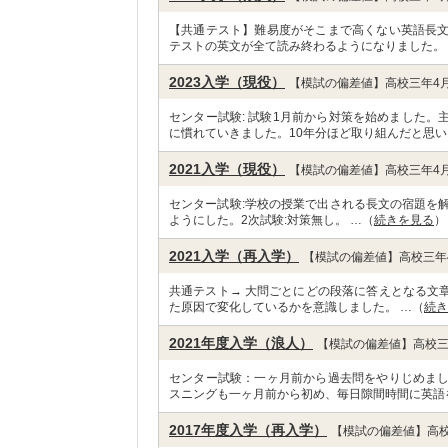
【共通テスト】難易度がそこまで高くない英語長
テストの英文が全て読み終わるようになりました。
2023入学（現役）
【模試の偏差値】高校三年4月
センター試験: 試験1月前から対策を始めました
に慣れていきました。10年分ほど取り組んだと思い
2021入学（現役）
【模試の偏差値】高校三年4月
センター試験:学校の授業で出される長文の宿題を
ようにした。2次試験:対策無し。 …（
続きを見る
）
2021入学（再入学）
【模試の偏差値】高校三年4
共通テスト→ 大問ごとにどの段落に答えとなる文
た原因で変化しているかを意識しました。 …（
続き
2021年度入学（浪人）
【模試の偏差値】高校三
センター試験：一ヶ月前から過去問をやりじめま
スニングも一ヶ月前から初め、毎日隙間時間に英語
2017年度入学（再入学）
【模試の偏差値】高校