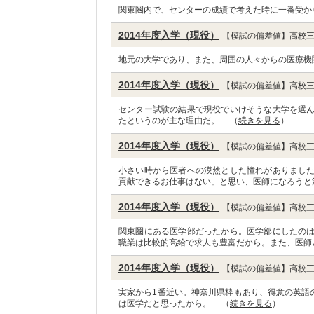
関東圏内で、センターの成績で考えた時に一番受か
2014年度入学（現役）
【模試の偏差値】高校三
地元の大学であり、また、周囲の人々からの医療機
2014年度入学（現役）
【模試の偏差値】高校三
センター試験の結果で現役でいけそうな大学を選
たというのが主な理由だ。 …（
続きを見る
）
2014年度入学（現役）
【模試の偏差値】高校三
小さい時から医者への漠然とした憧れがありまし
貢献できるお仕事はない」と思い、医師になろうと
2014年度入学（現役）
【模試の偏差値】高校三
関東圏にある医学部だったから。医学部にしたの
職業は比較的高給で求人も豊富だから。また、医師
2014年度入学（現役）
【模試の偏差値】高校三
実家から1番近い。神奈川県枠もあり、得意の英語
は医学だと思ったから。 …（
続きを見る
）