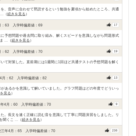
文を、音声に合わせて黙読するという勉強を夏頃から始めたところ、共通
 …（
続きを見る
）
：63 入学時偏差値：69
17
。主に予想問題や過去問に取り組み、解くスピードを意識しながら問題形式
ま …（
続きを見る
）
：62 入学時偏差値：70
19
解いて対策した。直前期には1週間に1回ほど共通テストの予想問題を解く
月：62 入学時偏差値：82
13
章があるかを意識して解いていました。グラフ問題はどの年度でどういっ
を見る
）
年4月：60 入学時偏差値：70
9
した。長文を速く正確に読む音を意識して丁寧に問題演習をしました。リ
を聞くこ …（
続きを見る
）
三年4月：65 入学時偏差値：70
236