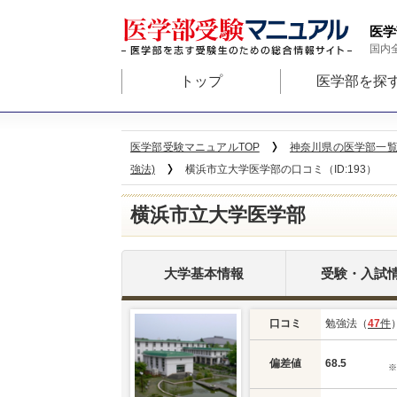
医学
国内
トップ
医学部を探
医学部受験マニュアルTOP
神奈川県の医学部一
強法)
横浜市立大学医学部の口コミ（ID:193）
横浜市立大学医学部
大学基本情報
受験・入試
口コミ
勉強法（
47
件
偏差値
68.5