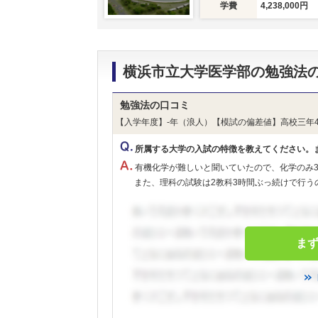
学費
4,238,000円
横浜市立大学医学部の勉強法
勉強法の口コミ
【入学年度】-年（浪人）【模試の偏差値】高校三年4
所属する大学の入試の特徴を教えてください。
有機化学が難しいと聞いていたので、化学のみ
また、理科の試験は2教科3時間ぶっ続けで行うの
ま