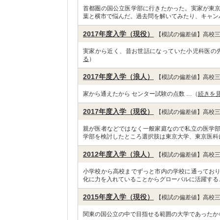
首都圏の国公立医学部に行きたかった。実家が東
葉と横市で悩んだ。過去問を解いてみたり、キャン
2017年度入学（現役）
【模試の偏差値】高校三
実家から近く、昔お世話になっていた小児科医の
る
）
2017年度入学（浪人）
【模試の偏差値】高校三
家から通えたから センター試験の点数 …（
続きを
2017年度入学（現役）
【模試の偏差値】高校三
親が医者などではなく一般家庭なので私立の医学
学部を検討したところ選択肢は東京大学、東京医科
2012年度入学（浪人）
【模試の偏差値】高校三
小学校から高校までずっと市内の学校に通ってお
化に力を入れていることからグローバルに活躍する
2015年度入学（現役）
【模試の偏差値】高校三
関東の国公立の中で目指せる範囲の大学であったから