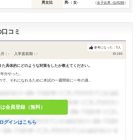
男女比
男-：女-
（
女子比率 -位/82校
）
の口コミ
参考になった：
5
人
月：- 入学直前期：-
ID:193
また具体的にどのような対策をしたか教えてください。
3年分やった。
で、それになれるために本試の一週間前に一年の過...
ずは会員登録（無料）
ログインはこちら