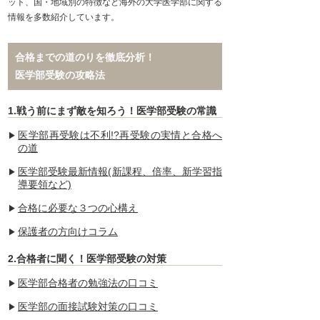
ット、国・地域別の特徴など海外の大学医学部に関する
情報を多数紹介しています。
合格までの道のりを徹底分析！
医学部受験の攻略法
1.戦う前にまず敵を知ろう！医学部受験の常識
医学部再受験は不利!?再受験の実情と合格へ
の道
医学部受験最新情報(新課程、倍率、新学習指
導要領など)
合格に必要な３つの心構え
保護者の方向けコラム
2.合格者に聞く！医学部受験の対策
医学部合格者の勉強法の口コミ
医学部の面接試験対策の口コミ