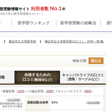
No.1
利用者数
部受験情報サイト
※
全82大学の医学部情報をカバー！
す
医学部ランキング
医学部受験の攻略法
医
覧
横浜市立大学医学部
横浜市立大学医学部の口コミ・評判一覧(勉
神奈川県
国公立
合格するための
キャンパスライフの口コミ
情報
口コミ
（授業・サークルなど）
(勉強法など)
）/ 面接対策（
31
件
）/ 小論文対策（
25
件
）/ キャンパスライフ（
45
件
）
（
21位/82校
）
国家試験合格率
93%
（
43位/82校
）
※医学部医学科がある
全82大学での順位