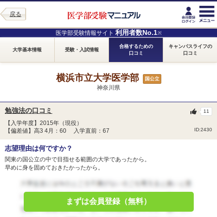
戻る
利用者数No.1
医学部受験情報サイト
※
合格するための
キャンパスライフの
大学基本情報
受験・入試情報
口コミ
口コミ
横浜市立大学医学部
国公立
神奈川県
勉強法の口コミ
11
【入学年度】2015年（現役）
ID:2430
【偏差値】高3 4月：60 入学直前：67
志望理由は何ですか？
関東の国公立の中で目指せる範囲の大学であったから。
早めに身を固めておきたかったから。
まずは会員登録（無料）