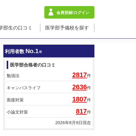
会員登録/ログイン
学部生の口コミ
医学部予備校を探す
No.1
利用者数
※
医学部合格者の口コミ
2817
勉強法
件
2636
キャンパスライフ
件
1807
面接対策
件
817
小論文対策
件
2026年8月9日現在