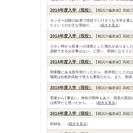
2014年度入学（現役）
【模試の偏差値】高校三
センター試験の結果で現役でいけそうな大学を選
たというのが主な理由だ。 …（
続きを見る
）
2014年度入学（現役）
【模試の偏差値】高校三
小さい時から医者への漠然とした憧れがありまし
貢献できるお仕事はない」と思い、医師になろうと
2014年度入学（現役）
【模試の偏差値】高校三
関東圏にある医学部だったから。医学部にしたの
職業は比較的高給で求人も豊富だから。また、医師
2014年度入学（現役）
【模試の偏差値】高校三
実家から1番近い。神奈川県枠もあり、得意の英語
は医学だと思ったから。 …（
続きを見る
）
2014年度入学（現役）
【模試の偏差値】高校三
鉄緑会 …（
続きを見る
）