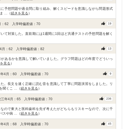
。主に予想問題や過去問に取り組み、解くスピードを意識しながら問題形式
ま …（
続きを見る
）
：62 入学時偏差値：70
19
解いて対策した。直前期には1週間に1回ほど共通テストの予想問題を解く
月：62 入学時偏差値：82
13
章があるかを意識して解いていました。グラフ問題はどの年度でどういっ
を見る
）
年4月：60 入学時偏差値：70
9
した。長文を速く正確に読む音を意識して丁寧に問題演習をしました。リ
を聞くこ …（
続きを見る
）
三年4月：65 入学時偏差値：70
236
京なので東大と医科歯科を先ず考えたがどちらもリスキーなので、次に千
パスや病 …（
続きを見る
）
年4月：68 入学時偏差値：70
45