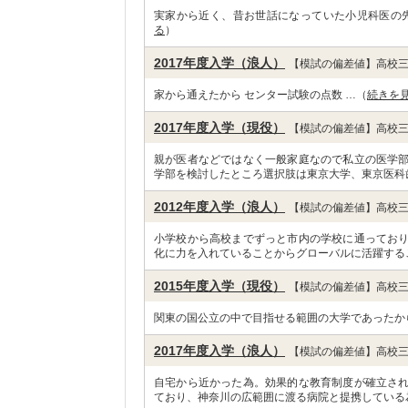
実家から近く、昔お世話になっていた小児科医の
る
）
2017年度入学（浪人）
【模試の偏差値】高校三
家から通えたから センター試験の点数 …（
続きを
2017年度入学（現役）
【模試の偏差値】高校三
親が医者などではなく一般家庭なので私立の医学
学部を検討したところ選択肢は東京大学、東京医科
2012年度入学（浪人）
【模試の偏差値】高校三
小学校から高校までずっと市内の学校に通ってお
化に力を入れていることからグローバルに活躍する
2015年度入学（現役）
【模試の偏差値】高校三
関東の国公立の中で目指せる範囲の大学であったから
2017年度入学（浪人）
【模試の偏差値】高校三
自宅から近かった為。効果的な教育制度が確立さ
ており、神奈川の広範囲に渡る病院と提携している