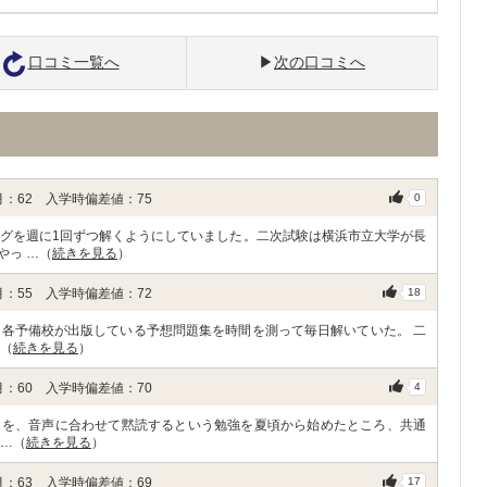
口コミ一覧へ
次の口コミへ
：62 入学時偏差値：75
0
ングを週に1回ずつ解くようにしていました。二次試験は横浜市立大学が長
やっ …（
続きを見る
）
：55 入学時偏差値：72
18
、各予備校が出版している予想問題集を時間を測って毎日解いていた。 二
…（
続きを見る
）
：60 入学時偏差値：70
4
文を、音声に合わせて黙読するという勉強を夏頃から始めたところ、共通
 …（
続きを見る
）
：63 入学時偏差値：69
17