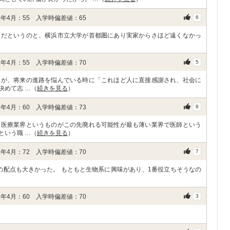
年4月：55 入学時偏差値：65
6
んだというのと、横浜市立大学が首都圏にあり実家からさほど遠くなかっ
年4月：55 入学時偏差値：70
5
たが、将来の進路を悩んでいる時に「これほど人に直接感謝され、社会に
決めて志 …（
続きを見る
）
年4月：60 入学時偏差値：73
8
は医療業界というものがこの先廃れる可能性が最も薄い業界で医師という
という職 …（
続きを見る
）
年4月：72 入学時偏差値：70
7
の配点も大きかった。 もともと生物系に興味があり、1番役立ちそうなの
年4月：60 入学時偏差値：70
3