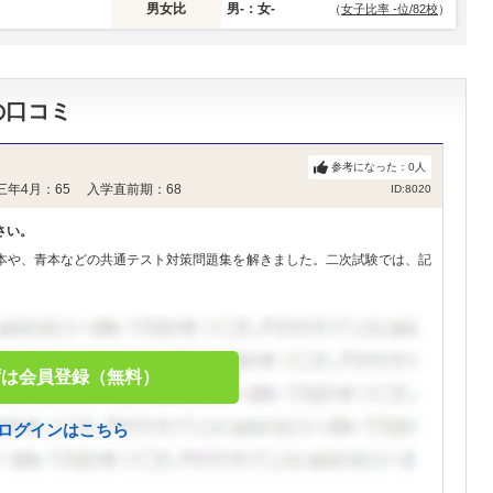
男女比
男-：女-
（
女子比率 -位/82校
）
の口コミ
参考になった：
0
人
三年4月：65 入学直前期：68
ID:8020
さい。
本や、青本などの共通テスト対策問題集を解きました。二次試験では、記
ずは会員登録（無料）
ログインはこちら