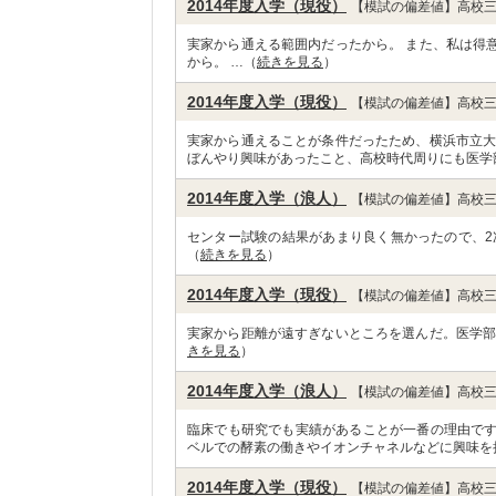
2014年度入学（現役）
【模試の偏差値】高校三
実家から通える範囲内だったから。 また、私は得
から。 …（
続きを見る
）
2014年度入学（現役）
【模試の偏差値】高校三
実家から通えることが条件だったため、横浜市立大
ぼんやり興味があったこと、高校時代周りにも医学
2014年度入学（浪人）
【模試の偏差値】高校三
センター試験の結果があまり良く無かったので、2
（
続きを見る
）
2014年度入学（現役）
【模試の偏差値】高校三
実家から距離が遠すぎないところを選んだ。医学部
きを見る
）
2014年度入学（浪人）
【模試の偏差値】高校三
臨床でも研究でも実績があることが一番の理由で
ベルでの酵素の働きやイオンチャネルなどに興味を
2014年度入学（現役）
【模試の偏差値】高校三