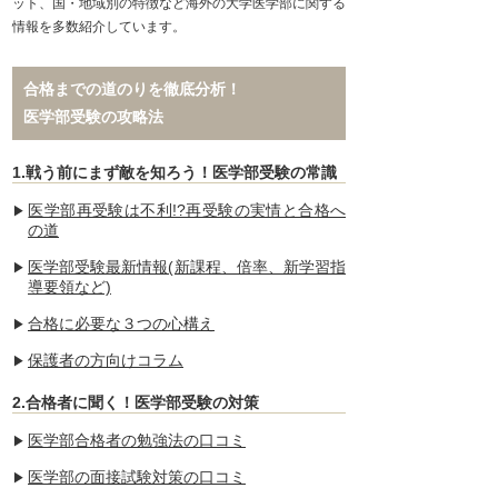
ット、国・地域別の特徴など海外の大学医学部に関する
情報を多数紹介しています。
合格までの道のりを徹底分析！
医学部受験の攻略法
1.戦う前にまず敵を知ろう！医学部受験の常識
医学部再受験は不利!?再受験の実情と合格へ
の道
医学部受験最新情報(新課程、倍率、新学習指
導要領など)
合格に必要な３つの心構え
保護者の方向けコラム
2.合格者に聞く！医学部受験の対策
医学部合格者の勉強法の口コミ
医学部の面接試験対策の口コミ