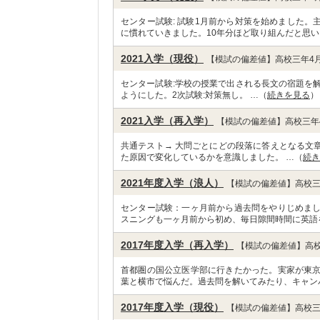
センター試験: 試験1月前から対策を始めました
に慣れていきました。10年分ほど取り組んだと思い
2021入学（現役）
【模試の偏差値】高校三年4月
センター試験:学校の授業で出される長文の宿題を
ようにした。2次試験:対策無し。 …（
続きを見る
）
2021入学（再入学）
【模試の偏差値】高校三年4
共通テスト→ 大問ごとにどの段落に答えとなる文
た原因で変化しているかを意識しました。 …（
続き
2021年度入学（浪人）
【模試の偏差値】高校三
センター試験：一ヶ月前から過去問をやりじめま
スニングも一ヶ月前から初め、毎日隙間時間に英語
2017年度入学（再入学）
【模試の偏差値】高校
首都圏の国公立医学部に行きたかった。実家が東
葉と横市で悩んだ。過去問を解いてみたり、キャン
2017年度入学（現役）
【模試の偏差値】高校三