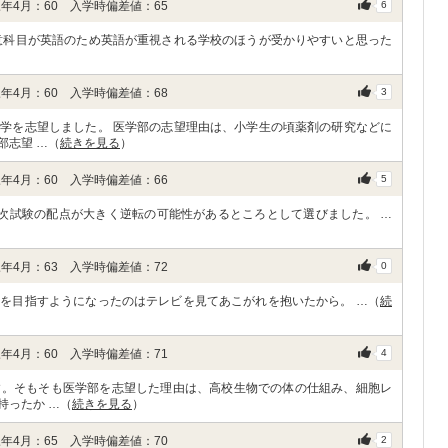
年4月：60 入学時偏差値：65
6
意科目が英語のため英語が重視される学校のほうが受かりやすいと思った
年4月：60 入学時偏差値：68
3
学を志望しました。 医学部の志望理由は、小学生の頃薬剤の研究などに
部志望 …（
続きを見る
）
年4月：60 入学時偏差値：66
5
次試験の配点が大きく逆転の可能性があるところとして選びました。 …
年4月：63 入学時偏差値：72
0
を目指すようになったのはテレビを見てあこがれを抱いたから。 …（
続
年4月：60 入学時偏差値：71
4
す。そもそも医学部を志望した理由は、高校生物での体の仕組み、細胞レ
持ったか …（
続きを見る
）
年4月：65 入学時偏差値：70
2