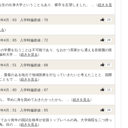
先生の出身大学ということもあり、横市を志望しました。 …（
続きを見
年4月：63 入学時偏差値：70
23
見る
）
年4月：65 入学時偏差値：72
28
部の学費を払うことは不可能であり、なおかつ実家から通える首都圏の医
歯科大学 …（
続きを見る
）
年4月：51 入学時偏差値：68
57
り、愛着のある地元で地域医療を行なっていきたいと考えたことと、国際
こともで …（
続きを見る
）
年4月：60 入学時偏差値：67
11
。 早めに身を固めておきたかったから。 …（
続きを見る
）
年4月：51 入学時偏差値：65
26
れており例年の国試合格率が全国トップレベルの為。大学病院を二つ持っ
為。目の …（
続きを見る
）