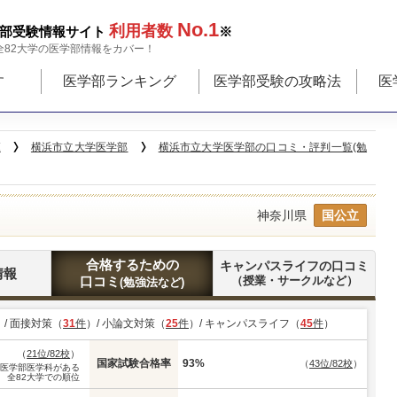
No.1
利用者数
部受験情報サイト
※
全82大学の医学部情報をカバー！
す
医学部ランキング
医学部受験の攻略法
医
覧
横浜市立大学医学部
横浜市立大学医学部の口コミ・評判一覧(勉
神奈川県
国公立
合格するための
キャンパスライフの口コミ
情報
口コミ
（授業・サークルなど）
(勉強法など)
）/ 面接対策（
31
件
）/ 小論文対策（
25
件
）/ キャンパスライフ（
45
件
）
（
21位/82校
）
国家試験合格率
93%
（
43位/82校
）
※医学部医学科がある
全82大学での順位