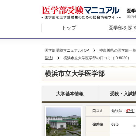
医学
国内
トップ
医学部を探
医学部受験マニュアルTOP
神奈川県の医学部一
強法)
横浜市立大学医学部の口コミ（ID:8020）
横浜市立大学医学部
大学基本情報
受験・入試
口コミ
勉強法（
47
件
偏差値
68.5