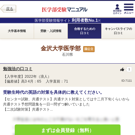
戻る
利用者数No.1
医学部受験情報サイト
※
合格するための
キャンパスライフの
大学基本情報
受験・入試情報
口コミ
口コミ
金沢大学医学部
国公立
石川県
勉強法の口コミ
1
【入学年度】2022年（浪人）
ID:7111
【偏差値】高3 4月：65 入学直前：71
受験生時代の英語の対策を具体的に教えてください。
【センター試験、共通テスト】共通テスト対策としては十二月下旬くらいから
共通テスト予想問題集を一日一問ずつ解いていました
【二次試験対策】共通テスト...
まずは会員登録（無料）