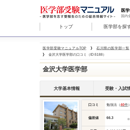
医学
国内
トップ
医学部を探
医学部受験マニュアルTOP
石川県の医学部一覧
金沢大学医学部の口コミ（ID:6188）
金沢大学医学部
大学基本情報
受験・入試
口コミ
勉強法（
40
件
偏差値
66.3