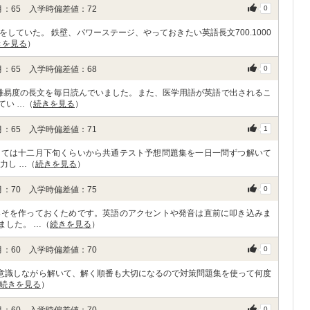
：65 入学時偏差値：72
0
していた。 鉄壁、パワーステージ、やっておきたい英語長文700.1000
きを見る
）
：65 入学時偏差値：68
0
の難易度の長文を毎日読んでいました。また、医学用語が英語で出されるこ
てい …（
続きを見る
）
：65 入学時偏差値：71
1
しては十二月下旬くらいから共通テスト予想問題集を一日一問ずつ解いて
力し …（
続きを見る
）
：70 入学時偏差値：75
0
みそを作っておくためです。英語のアクセントや発音は直前に叩き込みま
ました。 …（
続きを見る
）
：60 入学時偏差値：70
0
を意識しながら解いて、解く順番も大切になるので対策問題集を使って何度
続きを見る
）
：60 入学時偏差値：70
0