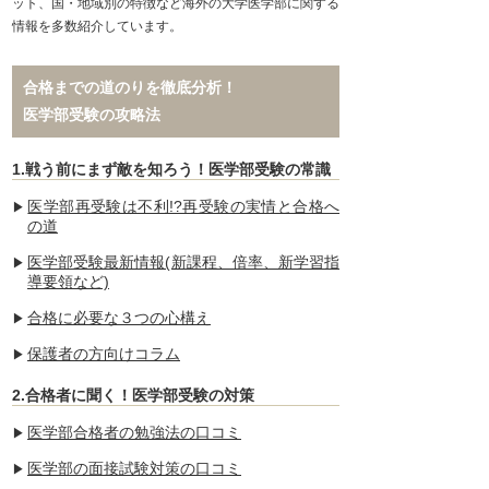
ット、国・地域別の特徴など海外の大学医学部に関する
情報を多数紹介しています。
合格までの道のりを徹底分析！
医学部受験の攻略法
1.戦う前にまず敵を知ろう！医学部受験の常識
医学部再受験は不利!?再受験の実情と合格へ
の道
医学部受験最新情報(新課程、倍率、新学習指
導要領など)
合格に必要な３つの心構え
保護者の方向けコラム
2.合格者に聞く！医学部受験の対策
医学部合格者の勉強法の口コミ
医学部の面接試験対策の口コミ