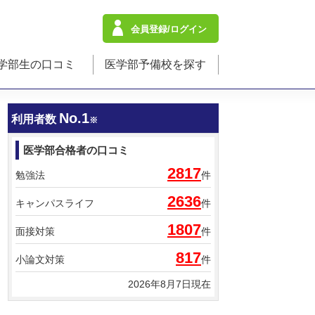
会員登録/ログイン
学部生の口コミ
医学部予備校を探す
No.1
利用者数
※
医学部合格者の口コミ
2817
勉強法
件
2636
キャンパスライフ
件
1807
面接対策
件
817
小論文対策
件
2026年8月7日現在