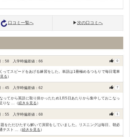
口コミ一覧へ
次の口コミへ
：58 入学時偏差値：66
0
まくってスピードをあげる練習をした。単語は1冊極めるつもりで毎日電車
見る
）
：45 入学時偏差値：62
7
なってから英語に取り掛かったため1月5日あたりから集中しておこなっ
足りな …（
続きを見る
）
：55 入学時偏差値：68
1
問題をただひたすら解いて演習をしていました。リスニングは毎日、朝必
通テスト …（
続きを見る
）