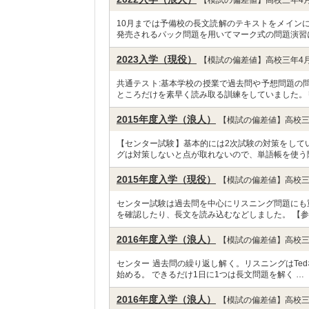
10月までは予備校の長文読解のテキストをメイン
発売されるパック問題を用いてマーク式の問題演習
2023入学（現役）
【模試の偏差値】高校三年4月
共通テスト:基本学校の授業で過去問や予想問題の
ところだけを素早く読み取る訓練をしていました。
2015年度入学（浪人）
【模試の偏差値】高校三
【センター試験】基本的には2次試験の対策をして
グは対策しないと点が取れないので、単語帳を使う
2015年度入学（現役）
【模試の偏差値】高校三
センター試験は過去問を中心にリスニング問題にも
を確認したり、長文を読み込むなどしました。 【参
2016年度入学（浪人）
【模試の偏差値】高校三
センター 過去問の繰り返し解く。リスニングはTe
始める。 できるだけ1日に1つは長文問題を解く …
2016年度入学（浪人）
【模試の偏差値】高校三