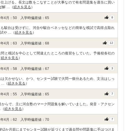
ん仕上げる。長文は数をこなすことが大事なので有名問題集を適当に買い
ば解 …（
続きを見る
）
年4月：50 入学時偏差値：65
8
試も駿台は受けずに、河合や駿台ベネッセなどの簡単な模試で高得点取れ
試や …（
続きを見る
）
年4月：63 入学時偏差値：68
12
去問と模試を中心として間違えたところの復習をしていた。予備校各社の
（
続きを見る
）
年4月：58 入学時偏差値：67
3
法は欠かせない、かつ、センター試験で大問一個分あるため、文法はしっ
 …（
続きを見る
）
年4月：55 入学時偏差値：65
7
2月からで、主に河合塾のマーク問題集を解いていました。発音・アクセン
…（
続きを見る
）
年4月：62 入学時偏差値：70
7
約2か月前にまでセンター試験が近づくまで過去問や問題集に手はつけま