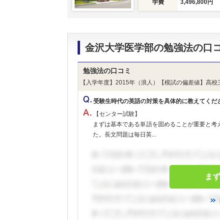
学費
3,496,800円
金沢大学医学部の勉強法の口
勉強法の口コミ
【入学年度】2015年（浪人）【模試の偏差値】高校
受験生時代の英語の対策を具体的に教えてくだ
【センター試験】
まずは基本である単語を固めることが重要と考
た。長文問題は毎日英...
ま