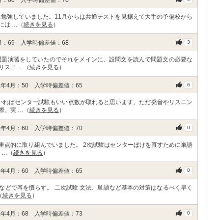
に勉強していました。11月からは共通テストを見据えて大手の予備校から
には …（
続きを見る
）
：69 入学時偏差値：68
3
問題演習をしていたのでそれをメインに、設問文を読んで問題文の必要な
リスニ …（
続きを見る
）
年4月：50 入学時偏差値：65
6
いればセンター試験もいい点数が取れると思います。ただ発音やリスニン
際、実 …（
続きを見る
）
年4月：60 入学時偏差値：70
0
重点的に取り組んでいました。 2次試験はセンターぼけを直すために単語
 …（
続きを見る
）
年4月：60 入学時偏差値：65
0
dなどで耳を慣らす。 二次試験 文法、単語など基本の対策はなるべく早く
（
続きを見る
）
年4月：68 入学時偏差値：73
0