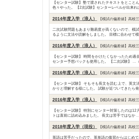
【センター試験】塾で渡されたテキストをとこと
色々やった。 【2次試験】センターレベルが出来れ
2014年度入学（浪人）
【模試の偏差値】高校三
二次試験問題もあまり難易度が高くないので、模
るように文法や読解をしました。 目標に合わせて模
2016年度入学（浪人）
【模試の偏差値】高校三
【センター試験】 時間をかけたくなかったため過
センター予想パックも使用した。 【二次試験】 …
2016年度入学（浪人）
【模試の偏差値】高校三
【センター試験】 そもそも長文を読む上で、英文
かりと理解する様にした。 試験が近づいてきたら発
2016年度入学（浪人）
【模試の偏差値】高校三
【センター試験】 特別にセンター対策したのは1
トは直前に詰め込みました。 長文は苦手ではなか 
2018年度入学（現役）
【模試の偏差値】高校三
英語は苦手だったので、英単語の復習からはじめて