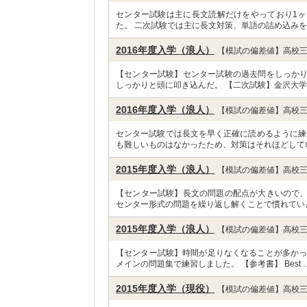
センター試験は主に長文読解だけをやっており1
た。 二次試験では主に長文対策、単語の詰め込みを
2016年度入学（浪人）
【模試の偏差値】高校三
【センター試験】センター試験の過去問をしっか
しっかりと頭に叩き込んだ。 【二次試験】金沢大学
2016年度入学（浪人）
【模試の偏差値】高校三
センター試験では長文を早く正確に読めるように練
も難しいものはなかったため、対策はそれほどして
2015年度入学（浪人）
【模試の偏差値】高校三
【センター試験】長文の問題の配点が大きいので
センター形式の問題を繰り返し解くことで慣れてい
2015年度入学（浪人）
【模試の偏差値】高校三
【センター試験】時間が足りなくなることが多かっ
メインの問題集で練習しました。 【参考書】 Best 
2015年度入学（現役）
【模試の偏差値】高校三