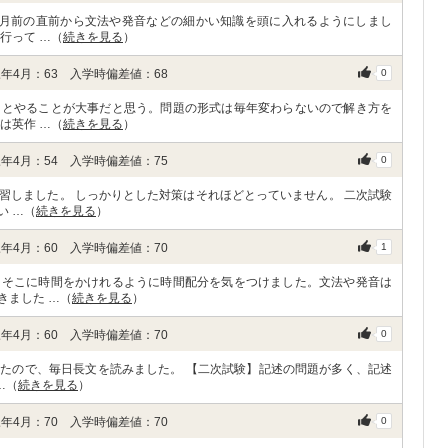
ヶ月前の直前から文法や発音などの細かい知識を頭に入れるようにしまし
行って …（
続きを見る
）
年4月：63 入学時偏差値：68
0
りとやることが大事だと思う。問題の形式は毎年変わらないので解き方を
は英作 …（
続きを見る
）
年4月：54 入学時偏差値：75
0
習しました。 しっかりとした対策はそれほどとっていません。 二次試験
い …（
続きを見る
）
年4月：60 入学時偏差値：70
1
、そこに時間をかけれるように時間配分を気をつけました。文法や発音は
きました …（
続きを見る
）
年4月：60 入学時偏差値：70
0
たので、毎日長文を読みました。 【二次試験】記述の問題が多く、記述
…（
続きを見る
）
年4月：70 入学時偏差値：70
0