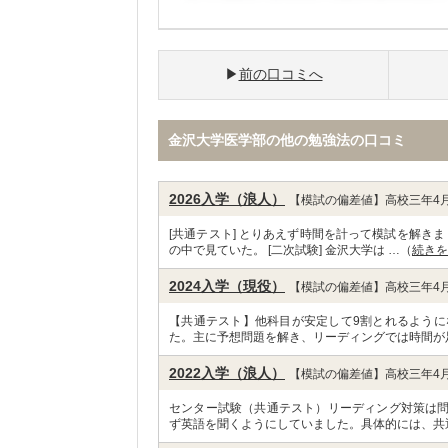
前の口コミへ
金沢大学医学部の他の勉強法の口コミ
2026入学（浪人）
【模試の偏差値】高校三年4月
[共通テスト] とりあえず時間を計って模試を解き
の中で見ていた。 [二次試験] 金沢大学は …（
続きを
2024入学（現役）
【模試の偏差値】高校三年4月
【共通テスト】他科目が安定して9割とれるように
た。主に予想問題を解き、リーディングでは時間が
2022入学（浪人）
【模試の偏差値】高校三年4月
センター試験（共通テスト）リーディング対策は
ず英語を聞くようにしていました。具体的には、共