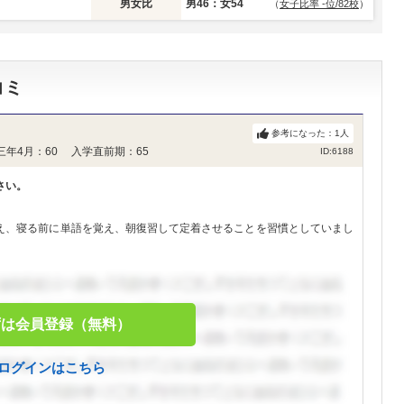
男女比
男46：女54
（
女子比率 -位/82校
）
コミ
参考になった：
1
人
三年4月：60 入学直前期：65
ID:6188
さい。
え、寝る前に単語を覚え、朝復習して定着させることを習慣としていまし
ずは会員登録（無料）
ログインはこちら