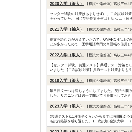
2020入学（浪人）
【模試の偏差値】高校三年4月
センター試験の対策はあまりせずに、二次試験対策を
をやっていた。 同じ英語長文を何回も読ん …（
続
2021入学（編入）
【模試の偏差値】高校三年4月
長文を読む力が衰えていたので、GMARCH以上
とが多かったので、医学用語専門の単語帳を使用し
2022入学（浪人）
【模試の偏差値】高校三年4月
【センター試験、共通テスト】共通テスト対策と
いました 【二次試験対策】共通テスト対策よりも注
2019入学（浪人）
【模試の偏差値】高校三年4月
毎日長文一つは読むようにしてました。英語の脳
した。リスニングは週一で聞いて耳を慣らしておき
2023入学（浪人）
【模試の偏差値】高校三年4月
(共通テスト)11月後半くらいからまずは時間配分
も試行錯誤を繰り返した。 (二次試験)金沢大学 …（
2022入学（浪人）
【模試の偏差値】高校三年4月