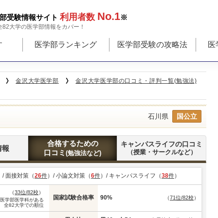
No.1
利用者数
部受験情報サイト
※
全82大学の医学部情報をカバー！
す
医学部ランキング
医学部受験の攻略法
医
金沢大学医学部
金沢大学医学部の口コミ・評判一覧(勉強法)
石川県
国公立
合格するための
キャンパスライフの口コミ
情報
口コミ
（授業・サークルなど）
(勉強法など)
）/ 面接対策（
26
件
）/ 小論文対策（
6
件
）/ キャンパスライフ（
38
件
）
（
33位/82校
）
国家試験合格率
90%
（
71位/82校
）
※医学部医学科がある
全82大学での順位