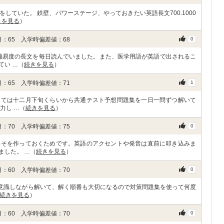
していた。 鉄壁、パワーステージ、やっておきたい英語長文700.1000
きを見る
）
：65 入学時偏差値：68
0
の難易度の長文を毎日読んでいました。また、医学用語が英語で出されるこ
てい …（
続きを見る
）
：65 入学時偏差値：71
1
しては十二月下旬くらいから共通テスト予想問題集を一日一問ずつ解いて
力し …（
続きを見る
）
：70 入学時偏差値：75
0
みそを作っておくためです。英語のアクセントや発音は直前に叩き込みま
ました。 …（
続きを見る
）
：60 入学時偏差値：70
0
を意識しながら解いて、解く順番も大切になるので対策問題集を使って何度
続きを見る
）
：60 入学時偏差値：70
0