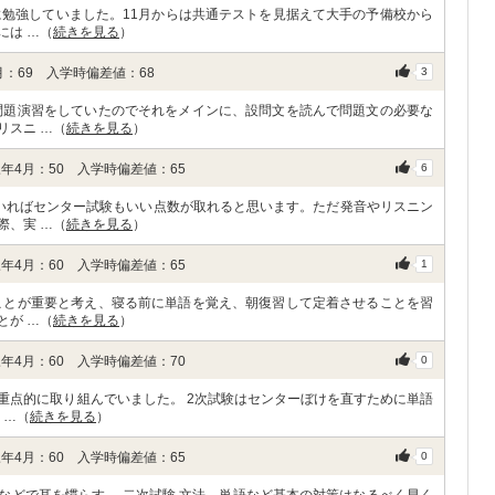
に勉強していました。11月からは共通テストを見据えて大手の予備校から
には …（
続きを見る
）
：69 入学時偏差値：68
3
問題演習をしていたのでそれをメインに、設問文を読んで問題文の必要な
リスニ …（
続きを見る
）
年4月：50 入学時偏差値：65
6
いればセンター試験もいい点数が取れると思います。ただ発音やリスニン
際、実 …（
続きを見る
）
年4月：60 入学時偏差値：65
1
ことが重要と考え、寝る前に単語を覚え、朝復習して定着させることを習
とが …（
続きを見る
）
年4月：60 入学時偏差値：70
0
重点的に取り組んでいました。 2次試験はセンターぼけを直すために単語
 …（
続きを見る
）
年4月：60 入学時偏差値：65
0