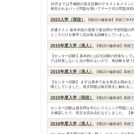
10月までは予備校の長文読解のテキストをメイン
発売されるパック問題を用いてマーク式の問題演習
2023入学（現役）
【模試の偏差値】高校三年4月
共通テスト:基本学校の授業で過去問や予想問題の
ところだけを素早く読み取る訓練をしていました。
2015年度入学（浪人）
【模試の偏差値】高校三
【センター試験】基本的には2次試験の対策をして
グは対策しないと点が取れないので、単語帳を使う
2015年度入学（浪人）
【模試の偏差値】高校三
【センター試験】 まずは基本である単語を固める
慣としていました。長文問題は毎日英文に触れるこ
2015年度入学（現役）
【模試の偏差値】高校三
センター試験は過去問を中心にリスニング問題にも
を確認したり、長文を読み込むなどしました。 【参
2016年度入学（浪人）
【模試の偏差値】高校三