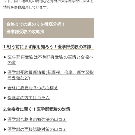
ット、国・地域別の特徴など海外の大学医学部に関する
情報を多数紹介しています。
合格までの道のりを徹底分析！
医学部受験の攻略法
1.戦う前にまず敵を知ろう！医学部受験の常識
医学部再受験は不利!?再受験の実情と合格へ
の道
医学部受験最新情報(新課程、倍率、新学習指
導要領など)
合格に必要な３つの心構え
保護者の方向けコラム
2.合格者に聞く！医学部受験の対策
医学部合格者の勉強法の口コミ
医学部の面接試験対策の口コミ