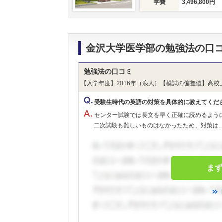
学費
3,496,800円
金沢大学医学部の勉強法の口
勉強法の口コミ
【入学年度】2016年（浪人）【模試の偏差値】高校
受験生時代の英語の対策を具体的に教えてくだ
センター試験では長文を早く正確に読めるよう
二次試験も難しいものはなかったため、対策は..
ま