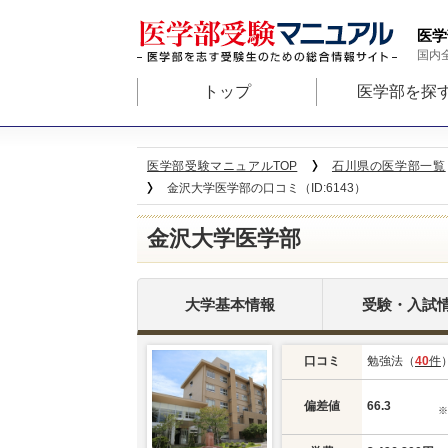
医学
国内
トップ
医学部を探
医学部受験マニュアルTOP
石川県の医学部一覧
金沢大学医学部の口コミ（ID:6143）
金沢大学医学部
大学基本情報
受験・入試
口コミ
勉強法（
40
件
偏差値
66.3