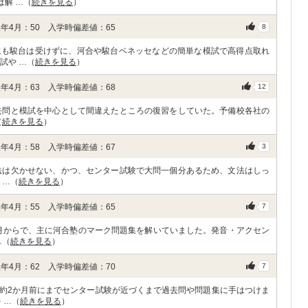
ば解 …（
続きを見る
）
年4月：50 入学時偏差値：65
8
試も駿台は受けずに、河合や駿台ベネッセなどの簡単な模試で高得点取れ
試や …（
続きを見る
）
年4月：63 入学時偏差値：68
12
去問と模試を中心として間違えたところの復習をしていた。予備校各社の
（
続きを見る
）
年4月：58 入学時偏差値：67
3
法は欠かせない、かつ、センター試験で大問一個分あるため、文法はしっ
 …（
続きを見る
）
年4月：55 入学時偏差値：65
7
2月からで、主に河合塾のマーク問題集を解いていました。発音・アクセン
…（
続きを見る
）
年4月：62 入学時偏差値：70
7
約2か月前にまでセンター試験が近づくまで過去問や問題集に手はつけま
 …（
続きを見る
）