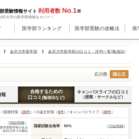
No.1
利用者数
部受験情報サイト
※
全82大学の医学部情報をカバー！
す
医学部ランキング
医学部受験の攻略法
医
金沢大学医学部
金沢大学医学部の口コミ・評判一覧(勉強法)
石川県
国公立
合格するための
キャンパスライフの口コミ
情報
口コミ
（授業・サークルなど）
(勉強法など)
）/ 面接対策（
26
件
）/ 小論文対策（
6
件
）/ キャンパスライフ（
38
件
）
（
33位/82校
）
国家試験合格率
90%
（
71位/82校
）
※医学部医学科がある
全82大学での順位