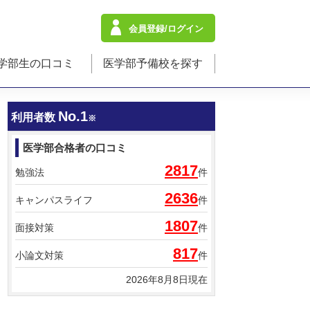
会員登録/ログイン
学部生の口コミ
医学部予備校を探す
No.1
利用者数
※
医学部合格者の口コミ
2817
勉強法
件
2636
キャンパスライフ
件
1807
面接対策
件
817
小論文対策
件
2026年8月8日現在