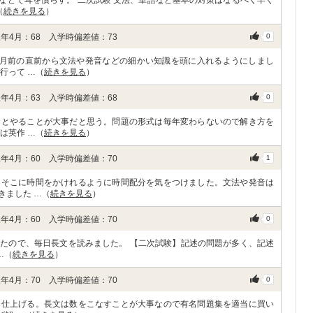
dなどで耳を慣らす。 二次試験 文法、単語など基本の対策はなるべく早く
（
続きを見る
）
年4月：68 入学時偏差値：73
0
ヶ月前の直前から文法や発音などの細かい知識を頭に入れるようにしまし
行って …（
続きを見る
）
年4月：63 入学時偏差値：68
0
りとやることが大事だと思う。問題の形式は毎年変わらないので解き方を
は英作 …（
続きを見る
）
年4月：60 入学時偏差値：70
1
、そこに時間をかけれるように時間配分を気をつけました。文法や発音は
きました …（
続きを見る
）
年4月：60 入学時偏差値：70
0
たので、毎日長文を読みました。 【二次試験】記述の問題が多く、記述
…（
続きを見る
）
年4月：70 入学時偏差値：70
0
ん仕上げる。長文は数をこなすことが大事なので有名問題集を適当に買い