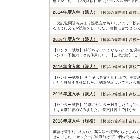
色々やった。 【2次試験】センターレベルが出来れ
2014年度入学（浪人）
【模試の偏差値】高校三
二次試験問題もあまり難易度が高くないので、模
るように文法や読解をしました。 目標に合わせて模
2016年度入学（浪人）
【模試の偏差値】高校三
【センター試験】 時間をかけたくなかったため過
センター予想パックも使用した。 【二次試験】 …
2016年度入学（浪人）
【模試の偏差値】高校三
【センター試験】 そもそも長文を読む上で、英文
かりと理解する様にした。 試験が近づいてきたら発
2016年度入学（浪人）
【模試の偏差値】高校三
【センター試験】 特別にセンター対策したのは1
トは直前に詰め込みました。 長文は苦手ではなか 
2018年度入学（現役）
【模試の偏差値】高校三
英語は苦手だったので、英単語の復習からはじめて
せんでした。 センター試験直前は1日1個分問題集を