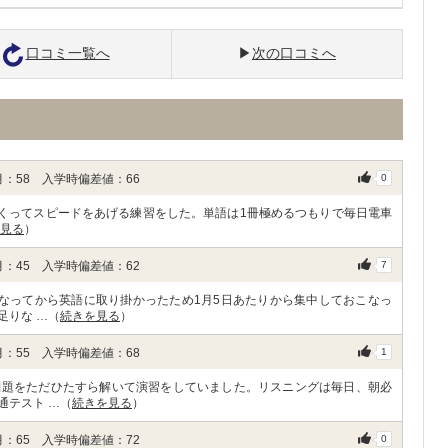
口コミ一覧へ
次の口コミへ
：58 入学時偏差値：66
0
まくってスピードをあげる練習をした。単語は1冊極めるつもりで毎日電車
見る
）
：45 入学時偏差値：62
7
なってから英語に取り掛かったため1月5日あたりから集中しておこなっ
足りな …（
続きを見る
）
：55 入学時偏差値：68
1
問題をただひたすら解いて演習をしていました。リスニングは毎日、朝必
通テスト …（
続きを見る
）
：65 入学時偏差値：72
0