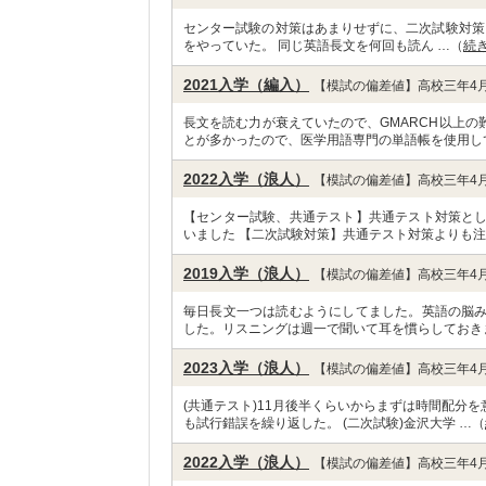
センター試験の対策はあまりせずに、二次試験対策を
をやっていた。 同じ英語長文を何回も読ん …（
続
2021入学（編入）
【模試の偏差値】高校三年4月
長文を読む力が衰えていたので、GMARCH以上
とが多かったので、医学用語専門の単語帳を使用し
2022入学（浪人）
【模試の偏差値】高校三年4月
【センター試験、共通テスト】共通テスト対策と
いました 【二次試験対策】共通テスト対策よりも注
2019入学（浪人）
【模試の偏差値】高校三年4月
毎日長文一つは読むようにしてました。英語の脳
した。リスニングは週一で聞いて耳を慣らしておき
2023入学（浪人）
【模試の偏差値】高校三年4月
(共通テスト)11月後半くらいからまずは時間配分
も試行錯誤を繰り返した。 (二次試験)金沢大学 …（
2022入学（浪人）
【模試の偏差値】高校三年4月