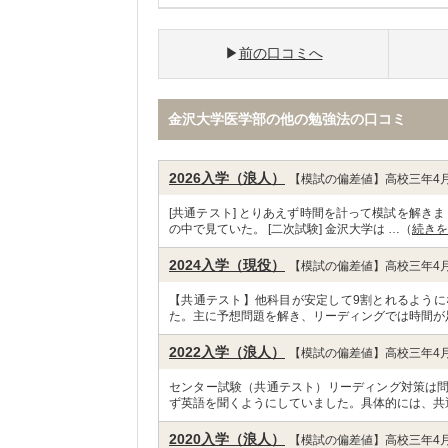
前の口コミへ
金沢大学医学部の他の勉強法の口コミ
2026入学（浪人）
【模試の偏差値】高校三年4月
[共通テスト] とりあえず時間を計って模試を解き
の中で見ていた。 [二次試験] 金沢大学は …（
続きを
2024入学（現役）
【模試の偏差値】高校三年4月
【共通テスト】他科目が安定して9割とれるように
た。主に予想問題を解き、リーディングでは時間が
2022入学（浪人）
【模試の偏差値】高校三年4月
センター試験（共通テスト）リーディング対策は
ず英語を聞くようにしていました。具体的には、共
2020入学（浪人）
【模試の偏差値】高校三年4月