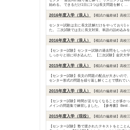
センター 過去問の繰り返し解く。リスニングはTe
始める。 できるだけ1日に1つは長文問題を解く …
2016年度入学（浪人）
【模試の偏差値】高校三
センター試験は主に長文読解だけをやっており1
た。 二次試験では主に長文対策、単語の詰め込みを
2016年度入学（浪人）
【模試の偏差値】高校三
【センター試験】センター試験の過去問をしっか
しっかりと頭に叩き込んだ。 【二次試験】金沢大学
2015年度入学（浪人）
【模試の偏差値】高校三
【センター試験】長文の問題の配点が大きいので
センター形式の問題を繰り返し解くことで慣れてい
2015年度入学（浪人）
【模試の偏差値】高校三
【センター試験】時間が足りなくなることが多かっ
メインの問題集で練習しました。 【参考書】 Best 
2015年度入学（現役）
【模試の偏差値】高校三
【センター試験】塾で渡されたテキストをとこと