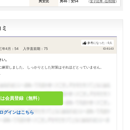
男女比
男46：女54
（
女子比率 -位/82校
）
コミ
参考になった：
0
人
三年4月：54 入学直前期：75
ID:6143
さい。
に練習しました。 しっかりとした対策はそれほどとっていません。
.
ずは会員登録（無料）
ログインはこちら