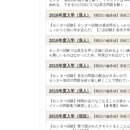
センター 過去問の繰り返し解く。リスニングはTe
始める。 できるだけ1日に1つは長文問題を解く …
2016年度入学（浪人）
【模試の偏差値】高校三
【センター試験】センター試験の過去問をしっか
しっかりと頭に叩き込んだ。 【二次試験】金沢大学
2016年度入学（浪人）
【模試の偏差値】高校三
センター試験では長文を早く正確に読めるように練
も難しいものはなかったため、対策はそれほどして
2015年度入学（浪人）
【模試の偏差値】高校三
【センター試験】長文の問題の配点が大きいので
センター形式の問題を繰り返し解くことで慣れてい
2015年度入学（浪人）
【模試の偏差値】高校三
【センター試験】時間が足りなくなることが多かっ
メインの問題集で練習しました。 【参考書】 Best 
2015年度入学（現役）
【模試の偏差値】高校三
【センター試験】塾で渡されたテキストをとこと