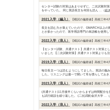
センター試験の対策はあまりせずに、二次試験対策を
をやっていた。 同じ英語長文を何回も読ん …（
続
2021入学（編入）
【模試の偏差値】高校三年4月
長文を読む力が衰えていたので、GMARCH以上
とが多かったので、医学用語専門の単語帳を使用し
2022入学（浪人）
【模試の偏差値】高校三年4月
【センター試験、共通テスト】共通テスト対策と
いました 【二次試験対策】共通テスト対策よりも注
2019入学（浪人）
【模試の偏差値】高校三年4月
毎日長文一つは読むようにしてました。英語の脳
した。リスニングは週一で聞いて耳を慣らしておき
2023入学（浪人）
【模試の偏差値】高校三年4月
(共通テスト)11月後半くらいからまずは時間配分
も試行錯誤を繰り返した。 (二次試験)金沢大学 …（
2022入学（浪人）
【模試の偏差値】高校三年4月