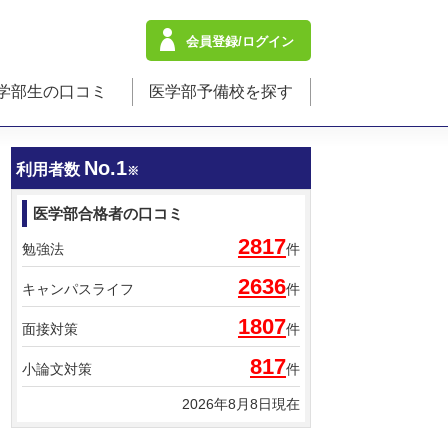
会員登録/ログイン
学部生の口コミ
医学部予備校を探す
No.1
利用者数
※
医学部合格者の口コミ
2817
勉強法
件
2636
キャンパスライフ
件
1807
面接対策
件
817
小論文対策
件
2026年8月8日現在