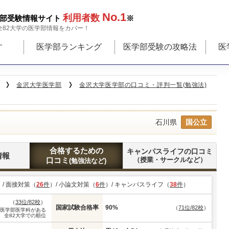
No.1
利用者数
部受験情報サイト
※
全82大学の医学部情報をカバー！
す
医学部ランキング
医学部受験の攻略法
医
金沢大学医学部
金沢大学医学部の口コミ・評判一覧(勉強法)
石川県
国公立
合格するための
キャンパスライフの口コミ
情報
口コミ
（授業・サークルなど）
(勉強法など)
）/ 面接対策（
26
件
）/ 小論文対策（
6
件
）/ キャンパスライフ（
38
件
）
（
33位/82校
）
国家試験合格率
90%
（
71位/82校
）
※医学部医学科がある
全82大学での順位