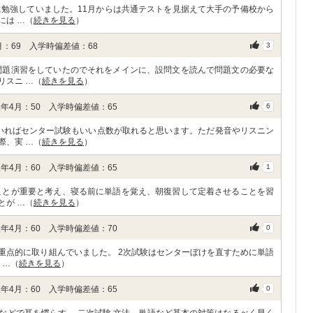
に勉強していました。11月からは共通テストを見据えて大手の予備校から
には …（
続きを見る
）
：69 入学時偏差値：68
3
問題演習をしていたのでそれをメインに、設問文を読んで問題文の必要な
リスニ …（
続きを見る
）
年4月：50 入学時偏差値：65
6
いればセンター試験もいい点数が取れると思います。ただ発音やリスニン
際、実 …（
続きを見る
）
年4月：60 入学時偏差値：65
1
ことが重要と考え、寝る前に単語を覚え、朝復習して定着させることを習
とが …（
続きを見る
）
年4月：60 入学時偏差値：70
0
重点的に取り組んでいました。 2次試験はセンターぼけを直すために単語
 …（
続きを見る
）
年4月：60 入学時偏差値：65
0