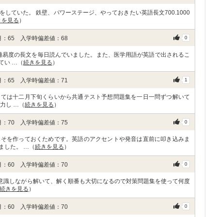
していた。 鉄壁、パワーステージ、やっておきたい英語長文700.1000
きを見る
）
：65 入学時偏差値：68
0
の難易度の長文を毎日読んでいました。また、医学用語が英語で出されるこ
てい …（
続きを見る
）
：65 入学時偏差値：71
1
しては十二月下旬くらいから共通テスト予想問題集を一日一問ずつ解いて
力し …（
続きを見る
）
：70 入学時偏差値：75
0
みそを作っておくためです。英語のアクセントや発音は直前に叩き込みま
ました。 …（
続きを見る
）
：60 入学時偏差値：70
0
を意識しながら解いて、解く順番も大切になるので対策問題集を使って何度
続きを見る
）
：60 入学時偏差値：70
0