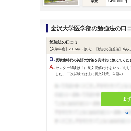
学費
3,496,800円
金沢大学医学部の勉強法の口
勉強法の口コミ
【入学年度】2016年（浪人）【模試の偏差値】高校
受験生時代の英語の対策を具体的に教えてくだ
センター試験は主に長文読解だけをやっており
した。 二次試験では主に長文対策、単語の...
ま