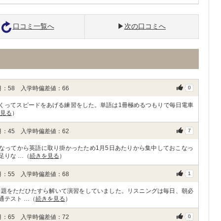
口コミ一覧へ
次の口コミへ
：58 入学時偏差値：66
0
まくってスピードをあげる練習をした。単語は1冊極めるつもりで毎日電車
見る
）
：45 入学時偏差値：62
7
なってから英語に取り掛かったため1月5日あたりから集中しておこなっ
足りな …（
続きを見る
）
：55 入学時偏差値：68
1
問題をただひたすら解いて演習をしていました。リスニングは毎日、朝必
通テスト …（
続きを見る
）
：65 入学時偏差値：72
0