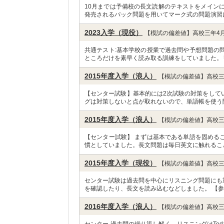
10月までは予備校の長文読解のテキストをメイン
発売されるパック問題を用いてマーク式の問題演習
2023入学（現役）
【模試の偏差値】高校三年4月
共通テスト:基本学校の授業で過去問や予想問題の
ところだけを素早く読み取る訓練をしていました。
2015年度入学（浪人）
【模試の偏差値】高校三
【センター試験】基本的には2次試験の対策をして
グは対策しないと点が取れないので、単語帳を使う
2015年度入学（浪人）
【模試の偏差値】高校三
【センター試験】 まずは基本である単語を固める
慣としていました。長文問題は毎日英文に触れるこ
2015年度入学（現役）
【模試の偏差値】高校三
センター試験は過去問を中心にリスニング問題にも
を確認したり、長文を読み込むなどしました。 【参
2016年度入学（浪人）
【模試の偏差値】高校三