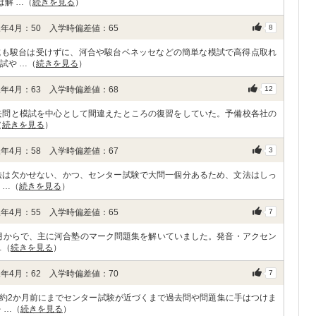
ば解 …（
続きを見る
）
年4月：50 入学時偏差値：65
8
試も駿台は受けずに、河合や駿台ベネッセなどの簡単な模試で高得点取れ
試や …（
続きを見る
）
年4月：63 入学時偏差値：68
12
去問と模試を中心として間違えたところの復習をしていた。予備校各社の
（
続きを見る
）
年4月：58 入学時偏差値：67
3
法は欠かせない、かつ、センター試験で大問一個分あるため、文法はしっ
 …（
続きを見る
）
年4月：55 入学時偏差値：65
7
2月からで、主に河合塾のマーク問題集を解いていました。発音・アクセン
…（
続きを見る
）
年4月：62 入学時偏差値：70
7
約2か月前にまでセンター試験が近づくまで過去問や問題集に手はつけま
 …（
続きを見る
）