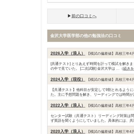
前の口コミへ
金沢大学医学部の他の勉強法の口コミ
2026入学（浪人）
【模試の偏差値】高校三年4月
[共通テスト] とりあえず時間を計って模試を解き
の中で見ていた。 [二次試験] 金沢大学は …（
続きを
2024入学（現役）
【模試の偏差値】高校三年4月
【共通テスト】他科目が安定して9割とれるように
た。主に予想問題を解き、リーディングでは時間が
2022入学（浪人）
【模試の偏差値】高校三年4月
センター試験（共通テスト）リーディング対策は
ず英語を聞くようにしていました。具体的には、共
2020入学（浪人）
【模試の偏差値】高校三年4月