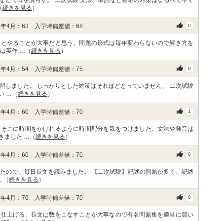
dなどで耳を慣らす。 二次試験 文法、単語など基本の対策はなるべく早く
（
続きを見る
）
年4月：63 入学時偏差値：68
0
りとやることが大事だと思う。問題の形式は毎年変わらないので解き方を
は英作 …（
続きを見る
）
年4月：54 入学時偏差値：75
0
習しました。 しっかりとした対策はそれほどとっていません。 二次試験
い …（
続きを見る
）
年4月：60 入学時偏差値：70
1
、そこに時間をかけれるように時間配分を気をつけました。文法や発音は
きました …（
続きを見る
）
年4月：60 入学時偏差値：70
0
たので、毎日長文を読みました。 【二次試験】記述の問題が多く、記述
…（
続きを見る
）
年4月：70 入学時偏差値：70
0
ん仕上げる。長文は数をこなすことが大事なので有名問題集を適当に買い