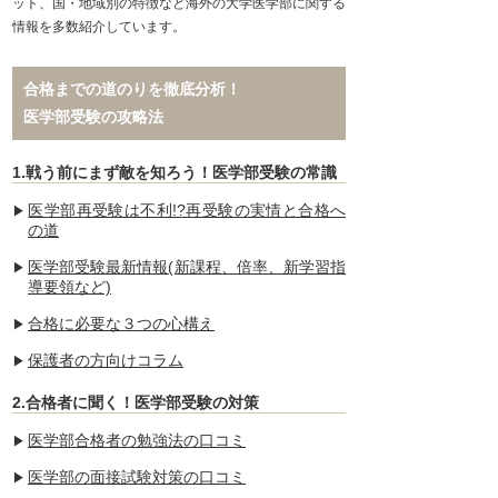
ット、国・地域別の特徴など海外の大学医学部に関する
情報を多数紹介しています。
合格までの道のりを徹底分析！
医学部受験の攻略法
1.戦う前にまず敵を知ろう！医学部受験の常識
医学部再受験は不利!?再受験の実情と合格へ
の道
医学部受験最新情報(新課程、倍率、新学習指
導要領など)
合格に必要な３つの心構え
保護者の方向けコラム
2.合格者に聞く！医学部受験の対策
医学部合格者の勉強法の口コミ
医学部の面接試験対策の口コミ