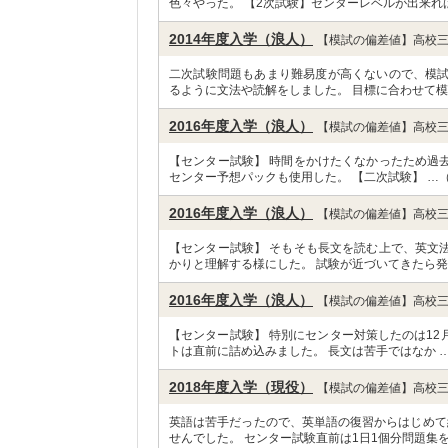
色々やった。 【2次試験】センターレベルが出来れ
2014年度入学（浪人）
【模試の偏差値】高校三
二次試験問題もあまり難易度が高くないので、模
るように文法や読解をしました。 目標に合わせて模
2016年度入学（浪人）
【模試の偏差値】高校三
【センター試験】 時間をかけたくなかったため過
センター予想パックも使用した。 【二次試験】 …
2016年度入学（浪人）
【模試の偏差値】高校三
【センター試験】 そもそも長文を読む上で、英文
かりと理解する様にした。 試験が近づいてきたら発
2016年度入学（浪人）
【模試の偏差値】高校三
【センター試験】 特別にセンター対策したのは1
トは直前に詰め込みました。 長文は苦手ではなか 
2018年度入学（現役）
【模試の偏差値】高校三
英語は苦手だったので、英単語の復習からはじめて
せんでした。 センター試験直前は1日1個分問題集を