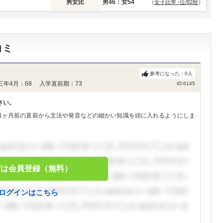
男女比
男46：女54
（
女子比率 -位/82校
）
コミ
参考になった：
0
人
三年4月：68 入学直前期：73
ID:6145
さい。
1ヶ月前の直前から文法や発音などの細かい知識を頭に入れるようにしま
ずは会員登録（無料）
ログインはこちら