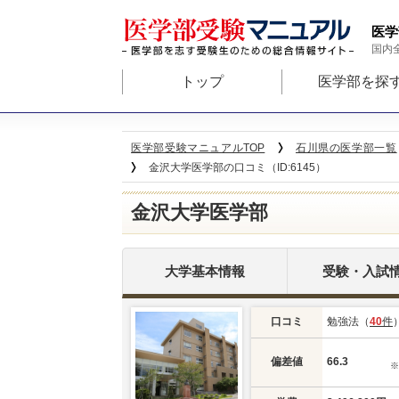
医学
国内
トップ
医学部を探
医学部受験マニュアルTOP
石川県の医学部一覧
金沢大学医学部の口コミ（ID:6145）
金沢大学医学部
大学基本情報
受験・入試
口コミ
勉強法（
40
件
偏差値
66.3