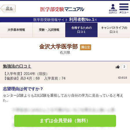
戻る
利用者数No.1
医学部受験情報サイト
※
合格するための
キャンパスライフの
大学基本情報
受験・入試情報
口コミ
口コミ
金沢大学医学部
国公立
石川県
勉強法の口コミ
2
【入学年度】2014年（現役）
ID:818
【偏差値】高3 4月：68 入学直前：74
志望理由は何ですか？
センター試験よりも2次試験を重視しており自分の学力に見合っていると考え
た。
まずは会員登録（無料）