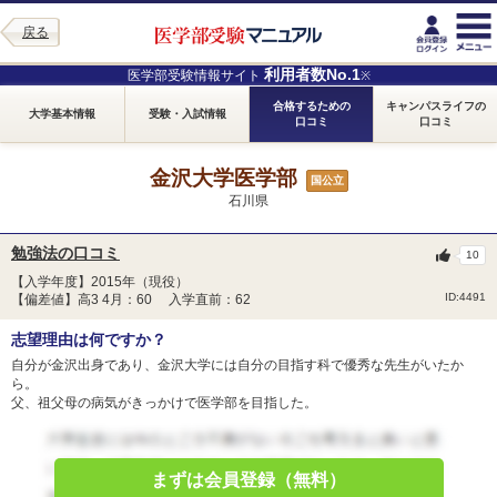
戻る
利用者数No.1
医学部受験情報サイト
※
合格するための
キャンパスライフの
大学基本情報
受験・入試情報
口コミ
口コミ
金沢大学医学部
国公立
石川県
勉強法の口コミ
10
【入学年度】2015年（現役）
ID:4491
【偏差値】高3 4月：60 入学直前：62
志望理由は何ですか？
自分が金沢出身であり、金沢大学には自分の目指す科で優秀な先生がいたか
ら。
父、祖父母の病気がきっかけで医学部を目指した。
まずは会員登録（無料）