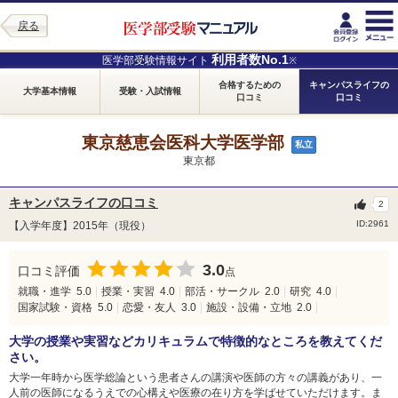
戻る
利用者数No.1
医学部受験情報サイト
※
合格するための
キャンパスライフの
大学基本情報
受験・入試情報
口コミ
口コミ
東京慈恵会医科大学医学部
私立
東京都
キャンパスライフの口コミ
2
ID:2961
【入学年度】2015年（現役）
3.0
口コミ評価
点
就職・進学
5.0
授業・実習
4.0
部活・サークル
2.0
研究
4.0
国家試験・資格
5.0
恋愛・友人
3.0
施設・設備・立地
2.0
大学の授業や実習などカリキュラムで特徴的なところを教えてくだ
さい。
大学一年時から医学総論という患者さんの講演や医師の方々の講義があり、一
人前の医師になるうえでの心構えや医療の在り方を学ばせていただけます。ま