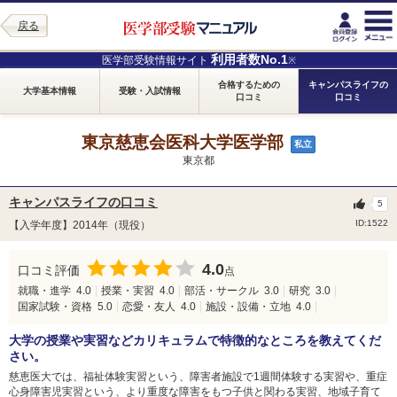
戻る
利用者数No.1
医学部受験情報サイト
※
合格するための
キャンパスライフの
大学基本情報
受験・入試情報
口コミ
口コミ
東京慈恵会医科大学医学部
私立
東京都
キャンパスライフの口コミ
5
ID:1522
【入学年度】2014年（現役）
4.0
口コミ評価
点
就職・進学
4.0
授業・実習
4.0
部活・サークル
3.0
研究
3.0
国家試験・資格
5.0
恋愛・友人
4.0
施設・設備・立地
4.0
大学の授業や実習などカリキュラムで特徴的なところを教えてくだ
さい。
慈恵医大では、福祉体験実習という、障害者施設で1週間体験する実習や、重症
心身障害児実習という、より重度な障害をもつ子供と関わる実習、地域子育て