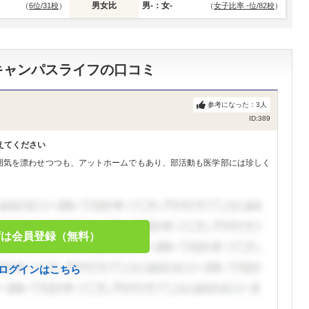
男女比
男-：女-
（
6位/31校
）
（
女子比率 -位/82校
）
キャンパスライフの口コミ
参考になった：
3
人
ID:389
えてください
雰囲気を漂わせつつも、アットホームでもあり、部活動も医学部には珍しく
ずは会員登録（無料）
ログインはこちら