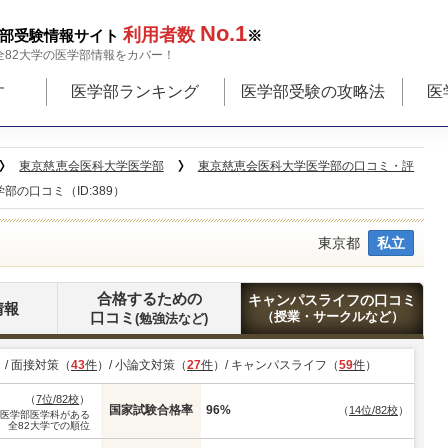
No.1
利用者数
部受験情報サイト
※
全82大学の医学部情報をカバー！
す
医学部ランキング
医学部受験の攻略法
医
東京慈恵会医科大学医学部
東京慈恵会医科大学医学部の口コミ・評
の口コミ（ID:389）
東京都
私立
合格するための
キャンパスライフの口コミ
情報
口コミ
（授業・サークルなど）
(勉強法など)
）/ 面接対策（
43
件
）/ 小論文対策（
27
件
）/ キャンパスライフ（
59
件
）
（
7位/82校
）
国家試験合格率
96%
（
14位/82校
）
※医学部医学科がある
全82大学での順位