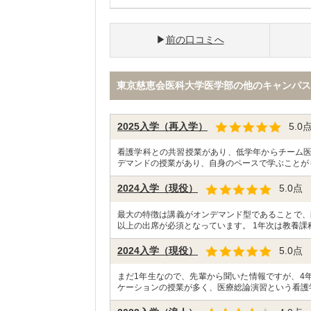
前の口コミへ
東京慈恵会医科大学医学部の他のキャンパス
2025入学（再入学）
5.0
看護学科との共習授業があり、低学年からチーム
デマンドの授業があり、自身のペースで学ぶことが
2024入学（現役）
5.0
点
最大の特徴は講義がオンデマンド型であることで、
以上の出席が必須となっています。 1年次は教養課
2024入学（現役）
5.0
点
まだ1年生なので、先輩から聞いた情報ですが、4
ケーションの授業が多く、医療総論演習という看護