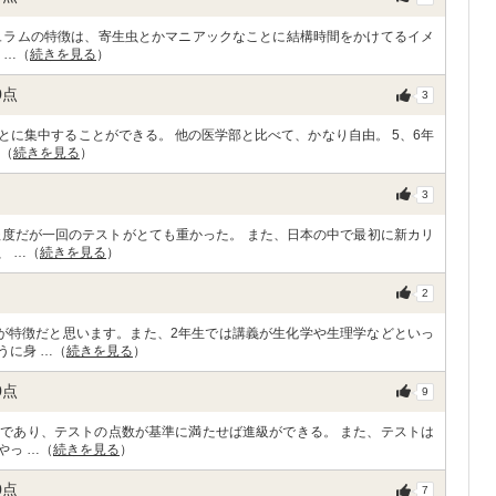
ュラムの特徴は、寄生虫とかマニアックなことに結構時間をかけてるイメ
 …（
続きを見る
）
0
点
3
に集中することができる。 他の医学部と比べて、かなり自由。 5、6年
…（
続きを見る
）
3
程度だが一回のテストがとても重かった。 また、日本の中で最初に新カリ
、 …（
続きを見る
）
2
が特徴だと思います。また、2年生では講義が生化学や生理学などといっ
うに身 …（
続きを見る
）
0
点
9
であり、テストの点数が基準に満たせば進級ができる。 また、テストは
やっ …（
続きを見る
）
0
点
7