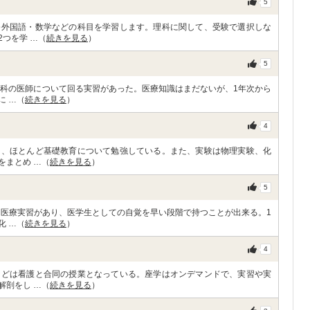
5
修外国語・数学などの科目を学習します。理科に関して、受験で選択しな
つを学 …（
続きを見る
）
5
療科の医師について回る実習があった。医療知識はまだないが、1年次から
に …（
続きを見る
）
4
く、ほとんど基礎教育について勉強している。また、実験は物理実験、化
をまとめ …（
続きを見る
）
5
期医療実習があり、医学生としての自覚を早い段階で持つことが出来る。1
化 …（
続きを見る
）
4
などは看護と合同の授業となっている。座学はオンデマンドで、実習や実
解剖をし …（
続きを見る
）