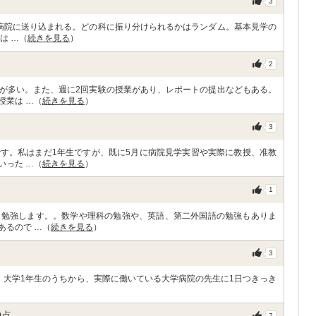
3
病院に送り込まれる。どの科に振り分けられるかはランダム。基本見学の
は …（
続きを見る
）
2
が多い。また、週に2回実験の授業があり、レポートの提出などもある。
授業は …（
続きを見る
）
3
す。私はまだ1年生ですが、既に5月に病院見学実習や実際に教授、准教
いった …（
続きを見る
）
1
を勉強します。。数学や理科の勉強や、英語、第二外国語の勉強もありま
あるので …（
続きを見る
）
3
Eという実習で、大学1年生のうちから、実際に働いている大学病院の先生に1日つきっき
0
点
7