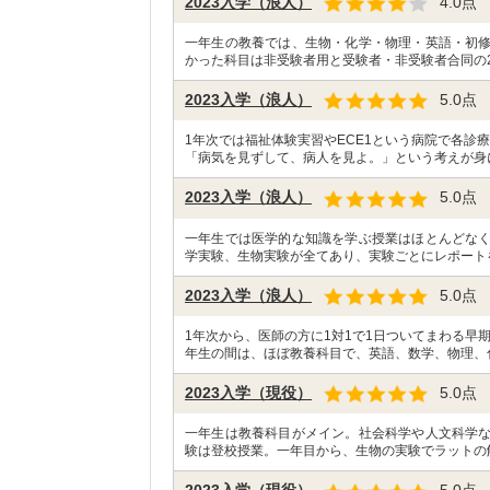
2023入学（浪人）
4.0
点
一年生の教養では、生物・化学・物理・英語・初
かった科目は非受験者用と受験者・非受験者合同の2
2023入学（浪人）
5.0
点
1年次では福祉体験実習やECE1という病院で各診
「病気を見ずして、病人を見よ。」という考えが身
2023入学（浪人）
5.0
点
一年生では医学的な知識を学ぶ授業はほとんどな
学実験、生物実験が全てあり、実験ごとにレポート
2023入学（浪人）
5.0
点
1年次から、医師の方に1対1で1日ついてまわる早
年生の間は、ほぼ教養科目で、英語、数学、物理、
2023入学（現役）
5.0
点
一年生は教養科目がメイン。社会科学や人文科学
験は登校授業。一年目から、生物の実験でラットの