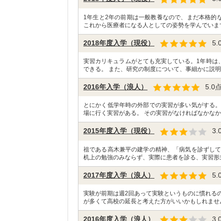
1年生と2年の前期は一般教養なので、まだ本格的
これから医療者になる人としての姿勢を学んでいま
2018年度入学（現役）
5.
実習カリキュラムがとても充実している。1年時は
できる。 また、研究の制度について、事細かに説明
2016年入学（浪人）
5.0
とにかく低学年時の外部での実習が多い気がする。
場に行く実習がある。 その実習がなければなかなか
2015年度入学（現役）
3.
祖である高木兼平の建学の精神、「病気を診ずして
机上の勉強のみならず、実際に患者を診る、実習形
2017年度入学（浪人）
5.
実験が前期は週2回あって実験というものに慣れる
が多くて高校の延長と考えた方がいいかもしれませ
2016年度入学（浪人）
3.