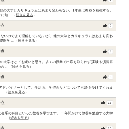
他の大学とカリキュラムはあまり変わらない。1年生は教養を勉強する。
に勉 …（
続きを見る
）
0
点
5
いないのでよく理解していないが、他の大学とカリキュラムはあまり変わ
礎医学 …（
続きを見る
）
0
点
4
の大学はとても緩いと思う。多くの授業で出席も取られず(実験や演習系
合 …（
続きを見る
）
0
点
3
名がアドバイザーとして、生活面、学習面などについて相談を受けてくれま
 …（
続きを見る
）
0
点
15
社会系の科目といった教養を学びます。 一年間かけて教養を勉強する大学
。 …（
続きを見る
）
0
点
16