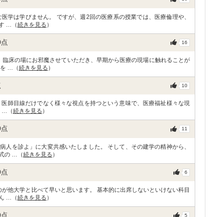
な医学は学びません。 ですが、週2回の医療系の授業では、医療倫理や、
す …（
続きを見る
）
0
点
16
、臨床の場にお邪魔させていただき、早期から医療の現場に触れることが
を …（
続きを見る
）
点
10
 医師目線だけでなく様々な視点を持つという意味で、医療福祉様々な現
 …（
続きを見る
）
0
点
11
病人を診よ」に大変共感いたしました。 そして、その建学の精神から、
式の …（
続きを見る
）
0
点
6
のが他大学と比べて早いと思います。 基本的に出席しないといけない科目
ん …（
続きを見る
）
0
点
5