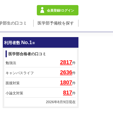
会員登録/ログイン
学部生の口コミ
医学部予備校を探す
No.1
利用者数
※
医学部合格者の口コミ
2817
勉強法
件
2636
キャンパスライフ
件
1807
面接対策
件
817
小論文対策
件
2026年8月9日現在