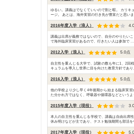
ゆるい。講義はでなくていいので割と暇。 カリキ
ージ。 あとは、海外実習の行き先が豊富だと思いま
2016年度入学（浪人）
4.
講義は出席が義務ではないので、自分のやりたいこと
で海外臨床実習があるので、行きたい人は参加で 
2012入学（浪人）
5.0
点
自主性を重んじる大学で、試験の数も年に1、2回
キュラムを導入し世界に目を向けた教育方針であり
2016入学（浪人）
5.0
点
他の学校より少し早く4年後期から始まる臨床実習
た分かれ方ではなく、呼吸器や循環器などというよ
2015年度入学（現役）
3.
本人の自主性を重んじる学校で、講義は自由出席性
休み明けなどが主であり、テスト勉強期間も部活を
2017年度入学（現役）
5.