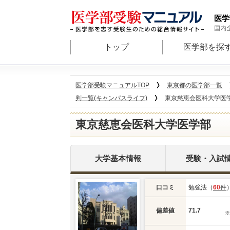
医学
国内
トップ
医学部を探
医学部受験マニュアルTOP
東京都の医学部一覧
判一覧(キャンパスライフ)
東京慈恵会医科大学医学部
東京慈恵会医科大学医学部
大学基本情報
受験・入試
口コミ
勉強法（
60
件
偏差値
71.7