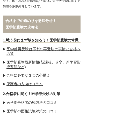
ット、国・地域別の特徴など海外の大学医学部に関する
情報を多数紹介しています。
合格までの道のりを徹底分析！
医学部受験の攻略法
1.戦う前にまず敵を知ろう！医学部受験の常識
医学部再受験は不利!?再受験の実情と合格へ
の道
医学部受験最新情報(新課程、倍率、新学習指
導要領など)
合格に必要な３つの心構え
保護者の方向けコラム
2.合格者に聞く！医学部受験の対策
医学部合格者の勉強法の口コミ
医学部の面接試験対策の口コミ