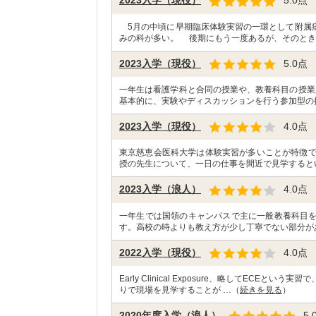
2023入学（現役）
5.0
点
5月の中頃に早期臨床体験実習の一環として附属
みの科が多い。 後期にもう一度あるが、そのとき
2023入学（現役）
5.0
点
一年生は看護学科と合同の授業や、教養科目の授業
基本的に、実験やディスカッションを行う参加型の
2023入学（現役）
4.0
点
東京慈恵会医科大学は体験実習が多いことが特徴で
授の先生について、一日の仕事を間近で見学すると
2023入学（浪人）
4.0
点
一年生では国領のキャンパスで主に一般教養科目
す。高校の時よりも教え方が少し丁寧でない部分が
2022入学（現役）
4.0
点
Early Clinical Exposure、略してEC
りで現場を見学することが …（
続きを見る
）
2020年度入学（浪人）
5.