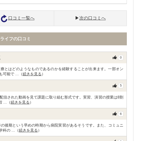
口コミ一覧へ
次の口コミへ
ライフの口コミ
点
0
医療とはどのようなものであるのかを経験することが出来ます。一部オン
も可能で …（
続きを見る
）
5
配信された動画を見て課題に取り組む形式です。実習、演習の授業は8割
程 …（
続きを見る
）
6
年の後期という早めの時期から病院実習があるそうです。また、コミュニ
学科の …（
続きを見る
）