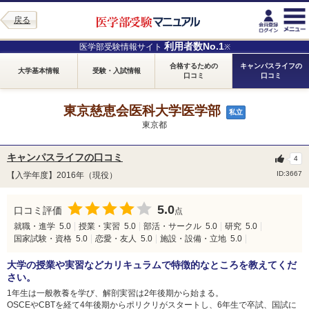
戻る
利用者数No.1
医学部受験情報サイト
※
合格するための
キャンパスライフの
大学基本情報
受験・入試情報
口コミ
口コミ
東京慈恵会医科大学医学部
私立
東京都
キャンパスライフの口コミ
4
ID:3667
【入学年度】2016年（現役）
5.0
口コミ評価
点
就職・進学
5.0
授業・実習
5.0
部活・サークル
5.0
研究
5.0
国家試験・資格
5.0
恋愛・友人
5.0
施設・設備・立地
5.0
大学の授業や実習などカリキュラムで特徴的なところを教えてくだ
さい。
1年生は一般教養を学び、解剖実習は2年後期から始まる。
OSCEやCBTを経て4年後期からポリクリがスタートし、6年生で卒試、国試に