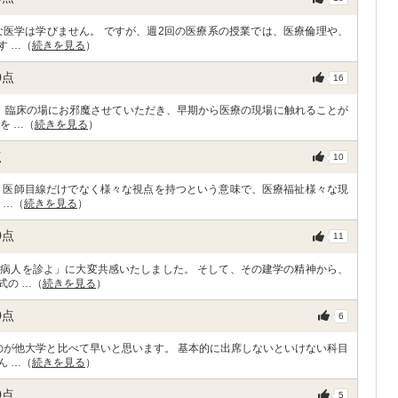
な医学は学びません。 ですが、週2回の医療系の授業では、医療倫理や、
す …（
続きを見る
）
0
点
16
、臨床の場にお邪魔させていただき、早期から医療の現場に触れることが
を …（
続きを見る
）
点
10
 医師目線だけでなく様々な視点を持つという意味で、医療福祉様々な現
 …（
続きを見る
）
0
点
11
病人を診よ」に大変共感いたしました。 そして、その建学の精神から、
式の …（
続きを見る
）
0
点
6
のが他大学と比べて早いと思います。 基本的に出席しないといけない科目
ん …（
続きを見る
）
0
点
5