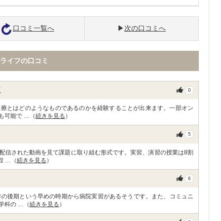
口コミ一覧へ
次の口コミへ
ライフの口コミ
点
0
医療とはどのようなものであるのかを経験することが出来ます。一部オン
も可能で …（
続きを見る
）
5
配信された動画を見て課題に取り組む形式です。実習、演習の授業は8割
程 …（
続きを見る
）
6
年の後期という早めの時期から病院実習があるそうです。また、コミュニ
学科の …（
続きを見る
）