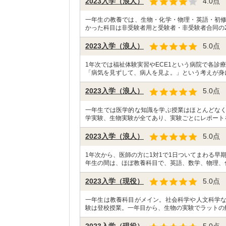
2023入学（浪人）
4.0
点
一年生の教養では、生物・化学・物理・英語・初
かった科目は非受験者用と受験者・非受験者合同の2
2023入学（浪人）
5.0
点
1年次では福祉体験実習やECE1という病院で各診
「病気を見ずして、病人を見よ。」という考えが身
2023入学（浪人）
5.0
点
一年生では医学的な知識を学ぶ授業はほとんどな
学実験、生物実験が全てあり、実験ごとにレポート
2023入学（浪人）
5.0
点
1年次から、医師の方に1対1で1日ついてまわる早
年生の間は、ほぼ教養科目で、英語、数学、物理、
2023入学（現役）
5.0
点
一年生は教養科目がメイン。社会科学や人文科学
験は登校授業。一年目から、生物の実験でラットの