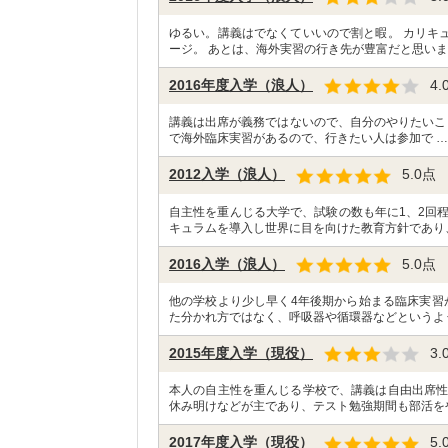
ゆるい。講義はでなくていいので割と暇。 カリキ
ージ。 あとは、海外実習の行き先が豊富だと思いま
2016年度入学（浪人）
4.
講義は出席が義務ではないので、自分のやりたいこと
で海外臨床実習があるので、行きたい人は参加で 
2012入学（浪人）
5.0
点
自主性を重んじる大学で、試験の数も年に1、2回
キュラムを導入し世界に目を向けた教育方針であり
2016入学（浪人）
5.0
点
他の学校より少し早く4年後期から始まる臨床実習
た分かれ方ではなく、呼吸器や循環器などというよ
2015年度入学（現役）
3.
本人の自主性を重んじる学校で、講義は自由出席性
休み明けなどが主であり、テスト勉強期間も部活を
2017年度入学（現役）
5.