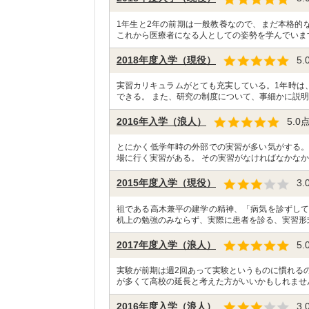
1年生と2年の前期は一般教養なので、まだ本格的
これから医療者になる人としての姿勢を学んでいま
2018年度入学（現役）
5.
実習カリキュラムがとても充実している。1年時は
できる。 また、研究の制度について、事細かに説明
2016年入学（浪人）
5.0
とにかく低学年時の外部での実習が多い気がする。
場に行く実習がある。 その実習がなければなかなか
2015年度入学（現役）
3.
祖である高木兼平の建学の精神、「病気を診ずして
机上の勉強のみならず、実際に患者を診る、実習形
2017年度入学（浪人）
5.
実験が前期は週2回あって実験というものに慣れる
が多くて高校の延長と考えた方がいいかもしれませ
2016年度入学（浪人）
3.