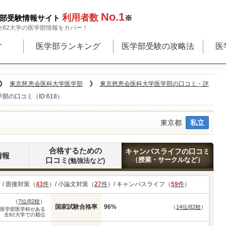
No.1
利用者数
部受験情報サイト
※
全82大学の医学部情報をカバー！
す
医学部ランキング
医学部受験の攻略法
医
東京慈恵会医科大学医学部
東京慈恵会医科大学医学部の口コミ・評
の口コミ（ID:618）
東京都
私立
合格するための
キャンパスライフの口コミ
情報
口コミ
（授業・サークルなど）
(勉強法など)
）/ 面接対策（
43
件
）/ 小論文対策（
27
件
）/ キャンパスライフ（
59
件
）
（
7位/82校
）
国家試験合格率
96%
（
14位/82校
）
※医学部医学科がある
全82大学での順位