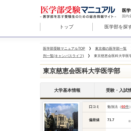
医学
国内
トップ
医学部を探
医学部受験マニュアルTOP
東京都の医学部一覧
判一覧(キャンパスライフ)
東京慈恵会医科大学医学部
東京慈恵会医科大学医学部
大学基本情報
受験・入試
口コミ
勉強法（
60
件
偏差値
71.7