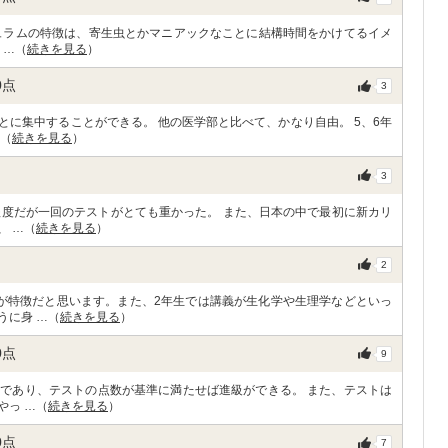
ュラムの特徴は、寄生虫とかマニアックなことに結構時間をかけてるイメ
 …（
続きを見る
）
0
点
3
に集中することができる。 他の医学部と比べて、かなり自由。 5、6年
…（
続きを見る
）
3
程度だが一回のテストがとても重かった。 また、日本の中で最初に新カリ
、 …（
続きを見る
）
2
が特徴だと思います。また、2年生では講義が生化学や生理学などといっ
うに身 …（
続きを見る
）
0
点
9
であり、テストの点数が基準に満たせば進級ができる。 また、テストは
やっ …（
続きを見る
）
0
点
7