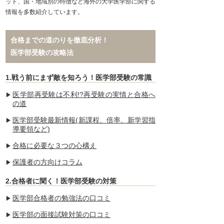
ット、国・地域別の特徴など海外の大学医学部に関する
情報を多数紹介しています。
合格までの道のりを徹底分析！
医学部受験の攻略法
1.戦う前にまず敵を知ろう！医学部受験の常識
医学部再受験は不利!?再受験の実情と合格へ
の道
医学部受験最新情報(新課程、倍率、新学習指
導要領など)
合格に必要な３つの心構え
保護者の方向けコラム
2.合格者に聞く！医学部受験の対策
医学部合格者の勉強法の口コミ
医学部の面接試験対策の口コミ