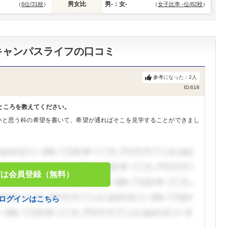
男女比
男-：女-
（
6位/31校
）
（
女子比率 -位/82校
）
キャンパスライフの口コミ
参考になった：
2
人
ID:618
ところを教えてください。
いと思う科の希望を書いて、希望が通ればそこを見学することができまし
ずは会員登録（無料）
ログインはこちら