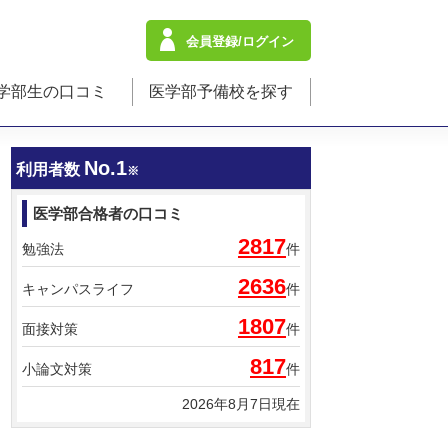
会員登録/ログイン
学部生の口コミ
医学部予備校を探す
No.1
利用者数
※
医学部合格者の口コミ
2817
勉強法
件
2636
キャンパスライフ
件
1807
面接対策
件
817
小論文対策
件
2026年8月7日現在