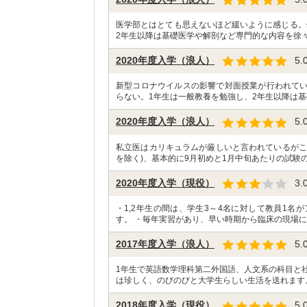
医学部とはとても思えないほど緩いように感じる。
2年生以降は基礎医学や解剖など専門的な内容を徐々
2020年度入学（浪人）
5.
新型コロナウイルスの影響で対面授業が行われて
らない。1年生は一般教養を勉強し、2年生以降は基
2020年度入学（浪人）
5.
私立医はカリキュラムが厳しいと言われているがこ
を除く)、基本的に9月初めと1月中旬あたりの試験の
2020年度入学（現役）
3.
・1,2年生の間は、学生3～4名に対して教員1
す。 ・毎年実習があり、早い時期から臨床の現場に
2017年度入学（浪人）
5.
1年生で英語数学理科第二外国語、人文系の科目と
は珍しく、のびのびと大学生らしい生活を送れます
2018年度入学（現役）
5.