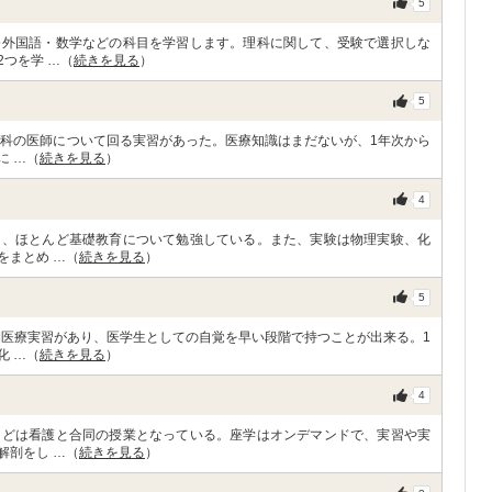
5
修外国語・数学などの科目を学習します。理科に関して、受験で選択しな
つを学 …（
続きを見る
）
5
療科の医師について回る実習があった。医療知識はまだないが、1年次から
に …（
続きを見る
）
4
く、ほとんど基礎教育について勉強している。また、実験は物理実験、化
をまとめ …（
続きを見る
）
5
期医療実習があり、医学生としての自覚を早い段階で持つことが出来る。1
化 …（
続きを見る
）
4
などは看護と合同の授業となっている。座学はオンデマンドで、実習や実
解剖をし …（
続きを見る
）