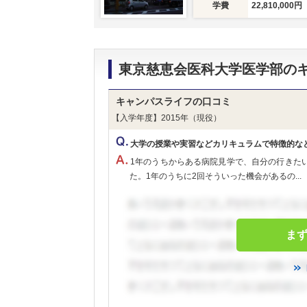
学費
22,810,000円
東京慈恵会医科大学医学部の
キャンパスライフの口コミ
【入学年度】2015年（現役）
大学の授業や実習などカリキュラムで特徴的な
1年のうちからある病院見学で、自分の行きた
た。1年のうちに2回そういった機会があるの...
ま