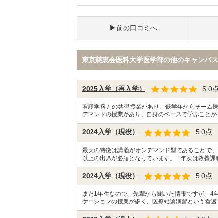
前の口コミへ
東京慈恵会医科大学医学部の他のキャンパス
2025入学（再入学）
5.0
看護学科との共習授業があり、低学年からチーム
デマンドの授業があり、自身のペースで学ぶことが
2024入学（現役）
5.0
点
最大の特徴は講義がオンデマンド型であることで、
以上の出席が必須となっています。 1年次は教養課
2024入学（現役）
5.0
点
まだ1年生なので、先輩から聞いた情報ですが、4
ケーションの授業が多く、医療総論演習という看護