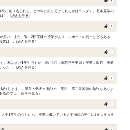
3
病院に送り込まれる。どの科に振り分けられるかはランダム。基本見学の
は …（
続きを見る
）
2
が多い。また、週に2回実験の授業があり、レポートの提出などもある。
授業は …（
続きを見る
）
3
す。私はまだ1年生ですが、既に5月に病院見学実習や実際に教授、准教
いった …（
続きを見る
）
1
を勉強します。。数学や理科の勉強や、英語、第二外国語の勉強もありま
あるので …（
続きを見る
）
3
Eという実習で、大学1年生のうちから、実際に働いている大学病院の先生に1日つきっき
0
点
7