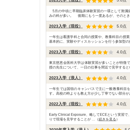
2023入学（現役）
5.0
点
5月の中頃に早期臨床体験実習の一環として附属
みの科が多い。 後期にもう一度あるが、そのとき
2023入学（現役）
5.0
点
一年生は看護学科と合同の授業や、教養科目の授業
基本的に、実験やディスカッションを行う参加型の
2023入学（現役）
4.0
点
東京慈恵会医科大学は体験実習が多いことが特徴で
授の先生について、一日の仕事を間近で見学すると
2023入学（浪人）
4.0
点
一年生では国領のキャンパスで主に一般教養科目
す。高校の時よりも教え方が少し丁寧でない部分が
2022入学（現役）
4.0
点
Early Clinical Exposure、略してEC
りで現場を見学することが …（
続きを見る
）
2020年度入学（浪人）
5.