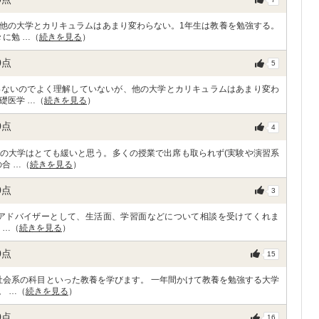
他の大学とカリキュラムはあまり変わらない。1年生は教養を勉強する。
に勉 …（
続きを見る
）
0
点
5
いないのでよく理解していないが、他の大学とカリキュラムはあまり変わ
礎医学 …（
続きを見る
）
0
点
4
の大学はとても緩いと思う。多くの授業で出席も取られず(実験や演習系
合 …（
続きを見る
）
0
点
3
名がアドバイザーとして、生活面、学習面などについて相談を受けてくれま
 …（
続きを見る
）
0
点
15
社会系の科目といった教養を学びます。 一年間かけて教養を勉強する大学
。 …（
続きを見る
）
0
点
16