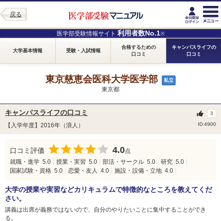
戻る
利用者数No.1
医学部受験情報サイト
※
合格するための
キャンパスライフの
大学基本情報
受験・入試情報
口コミ
口コミ
東京慈恵会医科大学医学部
私立
東京都
キャンパスライフの口コミ
3
ID:4900
【入学年度】2016年（浪人）
4.0
口コミ評価
点
就職・進学
5.0
授業・実習
5.0
部活・サークル
5.0
研究
5.0
国家試験・資格
5.0
恋愛・友人
4.0
施設・設備・立地
4.0
大学の授業や実習などカリキュラムで特徴的なところを教えてくだ
さい。
講義は出席が義務ではないので、自分のやりたいことに集中することができ
る。