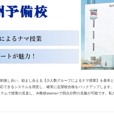
刺激し合い、励まし合える【少人数グループによるナマ授業】を基本と
応できるシステムを用意し、確実に志望校合格をバックアップします。
テムで授業の見直し、AI教材atama+で弱点分野の克服が可能です。