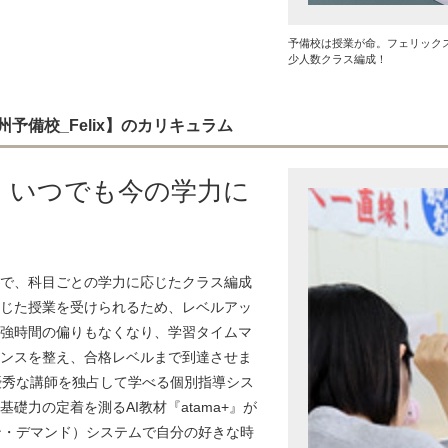
予備校は授業が命。フェリック
少人数クラス編成！
予備校_Felix】のカリキュラム
、いつでも今の学力に
で、科目ごとの学力に応じたクラス編成
じた授業を受けられるため、レベルアッ
強時間の偏りもなくなり、学習タイムマ
ンスを整え、合格レベルまで到達させま
優秀な講師を独占して学べる個別指導シス
礎力の定着を測るAI教材『atama+』が
ン・デマンド）システムで自分の好きな時