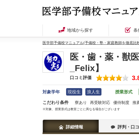
地域から探す
条
医学部予備校マニュアル(予備校・塾・家庭教師を徹底比較
医・歯・薬・獣
_Felix】
3.
口コミ評価
対象学年
現役生
浪人生
授業形式
こだわり条件
寮あり
再受験対応
優待制度
推
※対象、授業形式は教室ごとに異なる場合がございます
詳細情報
評判・口