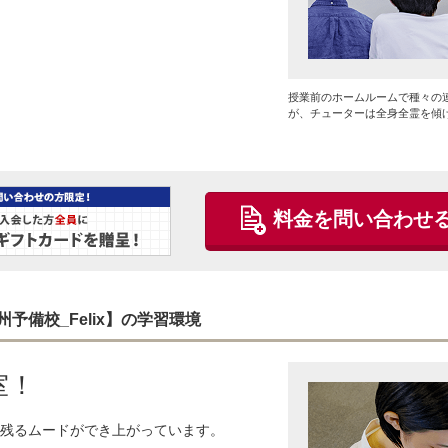
授業前のホームルームで種々の
が、チューターは全身全霊を傾
料金を問い合わせ
備校_Felix】の学習環境
室！
残るムードができ上がっています。