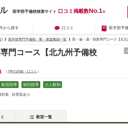
No.1
口コミ掲載数
医学部予備校検索サイト
※
件から探す
口コミ
医学部予
)
医学部専門予備校・塾・家庭教師一覧
医・歯・薬・獣医専門コース【北九州予
医専門コース【北九州予備校
8
（
7件の詳細・口コミ
）
集団指導
個別指導
少人数制
薦対策
自習室あり
コミ
教室一覧