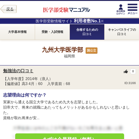
戻る
利用者数No.1
医学部受験情報サイト
※
合格するための
キャンパスライフの
大学基本情報
受験・入試情報
口コミ
口コミ
九州大学医学部
国公立
福岡県
勉強法の口コミ
8
【入学年度】2014年（浪人）
ID:3166
【偏差値】高3 4月：60 入学直前：68
志望理由は何ですか？
実家から通える国立大学であるため九大を志望しました。
旧帝大で、将来の就職にあたってもメリットがあるかもしれないと思いまし
た。
資格が取れ将来が安...