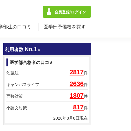
会員登録/ログイン
学部生の口コミ
医学部予備校を探す
No.1
利用者数
※
医学部合格者の口コミ
2817
勉強法
件
2636
キャンパスライフ
件
1807
面接対策
件
817
小論文対策
件
2026年8月8日現在