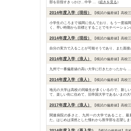
部を目指すきっかけ…中学 …（
続きを見る
）
2014年度入学（現役）
【模試の偏差値】高校三
小学生のころまで福岡に住んでおり、もう一度福
く、早い時期から目標とすることでモチベーション
2014年度入学（現役）
【模試の偏差値】高校三
自分の実力で入ることが可能そうであり、また面接
2014年度入学（浪人）
【模試の偏差値】高校三
九州で一番偏差値の高い大学に行きたかったから 
2014年度入学（浪人）
【模試の偏差値】高校三
地元の大学は高校の同級生が多くいるので、新し
て、楽しい街に住めて、旧帝国大学であるいまの大
2017年度入学（浪人）
【模試の偏差値】高校三
関連病院の多さと、九州一の大学であること、最
た。はじめは漠然とした憧れから医学部を志望しま
2014年度入学（再入学）
【模試の偏差値】高校