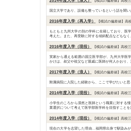
2014年度入学（浪人）
【模試の偏差値】高校三
国立大学であり、設備も整っているという話を聞い
2016年度入学（再入学）
【模試の偏差値】高校
もともと九州大学の別の学科に在籍しており、医
考えた。また、再受験に対する傾斜配点などもなく
2016年度入学（現役）
【模試の偏差値】高校三
実家から通える範囲の国立医学部が、九州大学医
かけは、叔父や祖父など親戚に医師が何人かおり、
2017年度入学（浪人）
【模試の偏差値】高校三
附属病院に入院した経験から、ここで学びたいと思
2014年度入学（現役）
【模試の偏差値】高校三
小学生のころから漠然と医師という職業に対する憧
業選択について考えて医学部医学科を目指すことを
2014年度入学（現役）
【模試の偏差値】高校三
現在の大学を志望した理由…福岡県出身で馴染みが