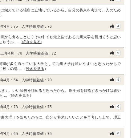
では栄えている場所に立地しているから。自分の将来を考えて、人のため
）
年4月：75 入学時偏差値：76
4
九州から出ることなくその中でも最上位である九州大学を目指そうと思い
じゅうぶ …（
続きを見る
）
三年4月：70 入学時偏差値：72
9
同期が多く通っている大学として九州大学は通いやすいと思ったからで
に種々の講 …（
続きを見る
）
年4月：64 入学時偏差値：70
5
大きく、いい経験を積めると思ったから。 医学部を目指すきっかけは親や
ら …（
続きを見る
）
年4月：73 入学時偏差値：75
0
で東大理Ⅰを落ちたのちに、自分が将来したいことを再考した上で、理工
年4月：65 入学時偏差値：75
0