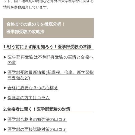
ット、国・地域別の特徴など海外の大学医学部に関する
情報を多数紹介しています。
合格までの道のりを徹底分析！
医学部受験の攻略法
1.戦う前にまず敵を知ろう！医学部受験の常識
医学部再受験は不利!?再受験の実情と合格へ
の道
医学部受験最新情報(新課程、倍率、新学習指
導要領など)
合格に必要な３つの心構え
保護者の方向けコラム
2.合格者に聞く！医学部受験の対策
医学部合格者の勉強法の口コミ
医学部の面接試験対策の口コミ