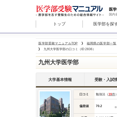
医学
国内
トップ
医学部を探
医学部受験マニュアルTOP
福岡県の医学部一覧
九州大学医学部の口コミ（ID:2836）
九州大学医学部
大学基本情報
受験・入試
口コミ
勉強法（
39
件
偏差値
70.2