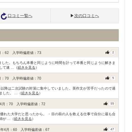
口コミ一覧へ
次の口コミへ
：62 入学時偏差値：73
2
ました。もちろん本番と同じように時間を計って本番と同じように解きま
して速 …（
続きを見る
）
：70 入学時偏差値：70
5
れ以降は二次試験の対策に集中していました。英作文が苦手だったので過
ました。 …（
続きを見る
）
月：70 入学時偏差値：72
55
優れた大学だと思ったから。 ・目の前の人を救える仕事で自分に最も合
師が …（
続きを見る
）
年4月：60 入学時偏差値：67
47