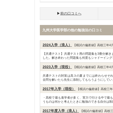
前の口コミへ
九州大学医学部の他の勉強法の口コミ
2024入学（浪人）
【模試の偏差値】高校三年4月
【共通テスト】共通テスト用の問題集を3冊分解き
した。解き終わった問題集も何度もシャドーイング
2023入学（現役）
【模試の偏差値】高校三年4月
共通テストの対策は高３の夏までには終わらせそ
去問を解いたら先生に添削してもらうようにしてい
2017年入学（現役）
【模試の偏差値】高校三年4
・高校で最も進学者が多く、実力で行ける中で最も
うものは何かと考えたときに勉強のできる自分は医
2017年度入学（浪人）
【模試の偏差値】高校三