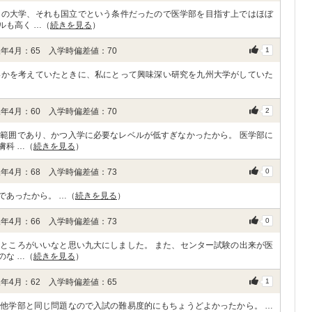
内の大学、それも国立でという条件だったので医学部を目指す上ではほぼ
ルも高く …（
続きを見る
）
年4月：65 入学時偏差値：70
1
いかを考えていたときに、私にとって興味深い研究を九州大学がしていた
年4月：60 入学時偏差値：70
2
範囲であり、かつ入学に必要なレベルが低すぎなかったから。 医学部に
膚科 …（
続きを見る
）
年4月：68 入学時偏差値：73
0
であったから。 …（
続きを見る
）
年4月：66 入学時偏差値：73
0
ところがいいなと思い九大にしました。 また、センター試験の出来が医
のな …（
続きを見る
）
年4月：62 入学時偏差値：65
1
他学部と同じ問題なので入試の難易度的にもちょうどよかったから。 …