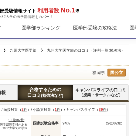
No.1
利用者数
部受験情報サイト
※
全82大学の医学部情報をカバー！
す
医学部ランキング
医学部受験の攻略法
医
九州大学医学部
九州大学医学部の口コミ・評判一覧(勉強法)
福岡県
国公立
合格するための
キャンパスライフの口コミ
情報
口コミ
（授業・サークルなど）
(勉強法など)
）/ 面接対策（
2
件
）/ 小論文対策（
1
件
）/ キャンパスライフ（
39
件
）
（
11位/82校
）
国家試験合格率
94%
（
29位/82校
）
※医学部医学科がある
全82大学での順位