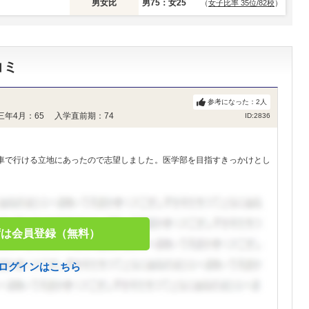
男女比
男75：女25
（
女子比率 35位/82校
）
コミ
参考になった：
2
人
三年4月：65 入学直前期：74
ID:2836
車で行ける立地にあったので志望しました。医学部を目指すきっかけとし
ずは会員登録（無料）
ログインはこちら