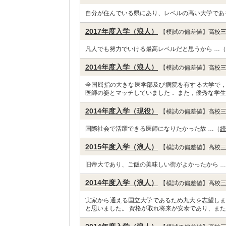
自分が住んでいる県にあり、レベルの高い大学であ
2017年度入学（浪人）
【模試の偏差値】高校三
凡人でも努力でいける最高レベルだと思うから …（
2014年度入学（浪人）
【模試の偏差値】高校三
全国屈指の大きな医学部及び病院を有する大学で
医師の姿とマッチしていました． また，優秀な学生
2014年度入学（現役）
【模試の偏差値】高校三
国際社会で活躍できる医師になりたかった故 …（
続
2015年度入学（浪人）
【模試の偏差値】高校三
旧帝大であり、ご飯の美味しい街がよかったから 
2014年度入学（浪人）
【模試の偏差値】高校三
実家から通える国立大学であるため九大を志望しま
と思いました。 資格が取れ将来が安泰であり、また