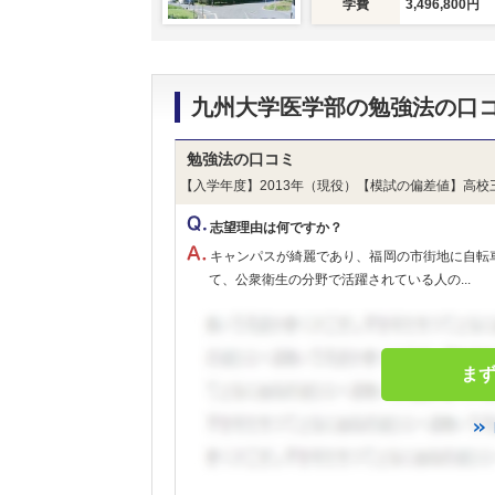
学費
3,496,800円
九州大学医学部の勉強法の口
勉強法の口コミ
【入学年度】2013年（現役）【模試の偏差値】高校
志望理由は何ですか？
キャンパスが綺麗であり、福岡の市街地に自転
て、公衆衛生の分野で活躍されている人の...
ま