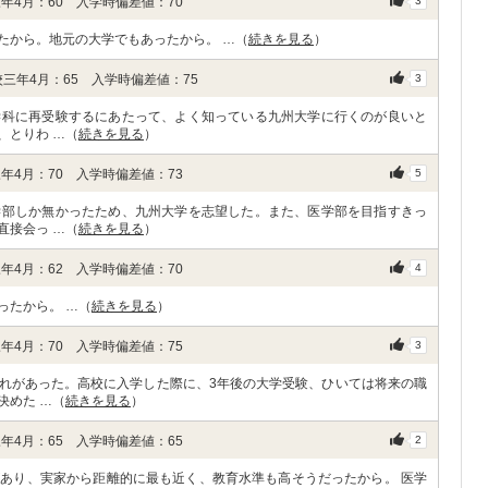
年4月：60 入学時偏差値：70
3
たから。地元の大学でもあったから。 …（
続きを見る
）
三年4月：65 入学時偏差値：75
3
学科に再受験するにあたって、よく知っている九州大学に行くのが良いと
、とりわ …（
続きを見る
）
年4月：70 入学時偏差値：73
5
学部しか無かったため、九州大学を志望した。また、医学部を目指すきっ
直接会っ …（
続きを見る
）
年4月：62 入学時偏差値：70
4
ったから。 …（
続きを見る
）
年4月：70 入学時偏差値：75
3
れがあった。高校に入学した際に、3年後の大学受験、ひいては将来の職
決めた …（
続きを見る
）
年4月：65 入学時偏差値：65
2
あり、実家から距離的に最も近く、教育水準も高そうだったから。 医学