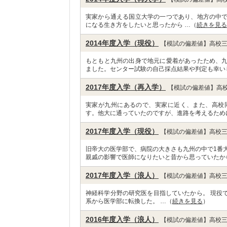
実家から通える国立大学の一つであり、地方の中
になる生き方をしたいと思ったから …（
続きを見る
2014年度入学（現役）
【模試の偏差値】高校三
もともと九州の出身で地元に愛着があったため、
ました。センター試験の自己採点結果や判定も幸い
2017年度入学（再入学）
【模試の偏差値】高校
実家が九州にあるので、実家に近く、また、高校
す。他大に通っていたのですが、進路を考えるため
2017年度入学（現役）
【模試の偏差値】高校三
旧帝大の医学部で、病院の大きさも九州の中で1番
親戚の影響で医師になりたいと昔から思っていたか
2017年度入学（浪人）
【模試の偏差値】高校三
神経科学分野の研究医を目指していたから。 現役
系から医学部に転換した。 …（
続きを見る
）
2016年度入学（浪人）
【模試の偏差値】高校三