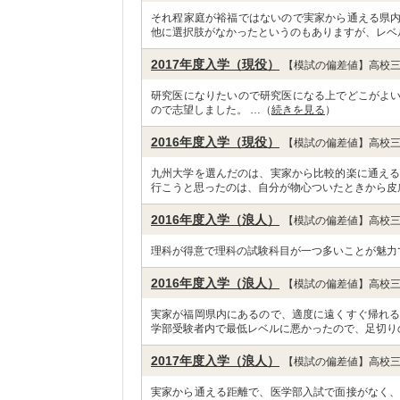
それ程家庭が裕福ではないので実家から通える県
他に選択肢がなかったというのもありますが、レベ
2017年度入学（現役）
【模試の偏差値】高校三
研究医になりたいので研究医になる上でどこがよ
ので志望しました。 …（
続きを見る
）
2016年度入学（現役）
【模試の偏差値】高校三
九州大学を選んだのは、実家から比較的楽に通える
行こうと思ったのは、自分が物心ついたときから皮
2016年度入学（浪人）
【模試の偏差値】高校三
理科が得意で理科の試験科目が一つ多いことが魅力
2016年度入学（浪人）
【模試の偏差値】高校三
実家が福岡県内にあるので、適度に遠くすぐ帰れる
学部受験者内で最低レベルに悪かったので、足切り
2017年度入学（浪人）
【模試の偏差値】高校三
実家から通える距離で、医学部入試で面接がなく、