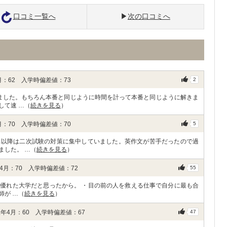
口コミ一覧へ
次の口コミへ
：62 入学時偏差値：73
2
ました。もちろん本番と同じように時間を計って本番と同じように解きま
して速 …（
続きを見る
）
：70 入学時偏差値：70
5
れ以降は二次試験の対策に集中していました。英作文が苦手だったので過
ました。 …（
続きを見る
）
月：70 入学時偏差値：72
55
優れた大学だと思ったから。 ・目の前の人を救える仕事で自分に最も合
師が …（
続きを見る
）
年4月：60 入学時偏差値：67
47