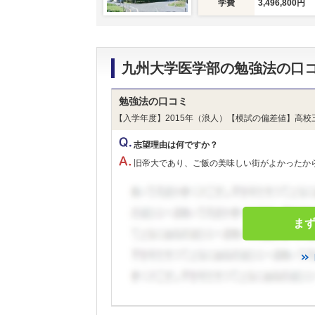
学費
3,496,800円
九州大学医学部の勉強法の口
勉強法の口コミ
【入学年度】2015年（浪人）【模試の偏差値】高校
志望理由は何ですか？
旧帝大であり、ご飯の美味しい街がよかったか
ま