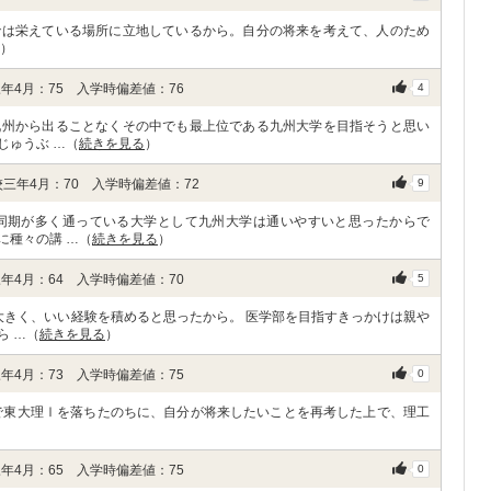
では栄えている場所に立地しているから。自分の将来を考えて、人のため
）
年4月：75 入学時偏差値：76
4
九州から出ることなくその中でも最上位である九州大学を目指そうと思い
じゅうぶ …（
続きを見る
）
三年4月：70 入学時偏差値：72
9
同期が多く通っている大学として九州大学は通いやすいと思ったからで
に種々の講 …（
続きを見る
）
年4月：64 入学時偏差値：70
5
大きく、いい経験を積めると思ったから。 医学部を目指すきっかけは親や
ら …（
続きを見る
）
年4月：73 入学時偏差値：75
0
で東大理Ⅰを落ちたのちに、自分が将来したいことを再考した上で、理工
年4月：65 入学時偏差値：75
0