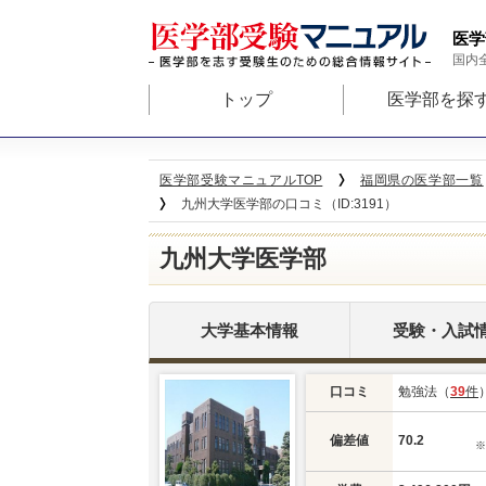
医学
国内
トップ
医学部を探
医学部受験マニュアルTOP
福岡県の医学部一覧
九州大学医学部の口コミ（ID:3191）
九州大学医学部
大学基本情報
受験・入試
口コミ
勉強法（
39
件
偏差値
70.2