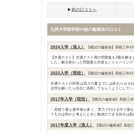
前の口コミへ
九州大学医学部の他の勉強法の口コミ
2024入学（浪人）
【模試の偏差値】高校三年4月
【共通テスト】共通テスト用の問題集を3冊分解き
した。解き終わった問題集も何度もシャドーイング
2023入学（現役）
【模試の偏差値】高校三年4月
共通テストの対策は高３の夏までには終わらせそ
去問を解いたら先生に添削してもらうようにしてい
2017年入学（現役）
【模試の偏差値】高校三年4
・高校で最も進学者が多く、実力で行ける中で最も
うものは何かと考えたときに勉強のできる自分は医
2017年度入学（浪人）
【模試の偏差値】高校三