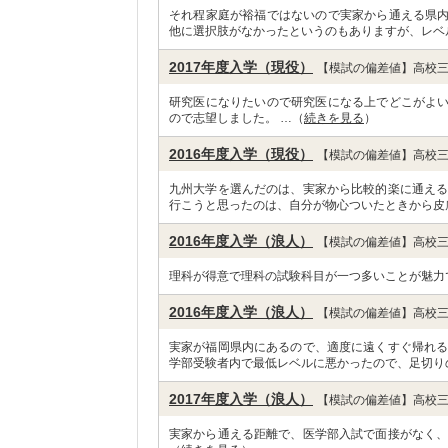
それ程家庭が裕福ではないので実家から通える県
他に選択肢がなかったというのもありますが、レベ
2017年度入学（現役）
【模試の偏差値】高校三
研究医になりたいので研究医になる上でどこがよ
ので志望しました。 …（
続きを見る
）
2016年度入学（現役）
【模試の偏差値】高校三
九州大学を選んだのは、実家から比較的楽に通える
行こうと思ったのは、自分が物心ついたときから皮
2016年度入学（浪人）
【模試の偏差値】高校三
理科が得意で理科の試験科目が一つ多いことが魅力
2016年度入学（浪人）
【模試の偏差値】高校三
実家が福岡県内にあるので、適度に遠くすぐ帰れる
学部受験者内で最低レベルに悪かったので、足切り
2017年度入学（浪人）
【模試の偏差値】高校三
実家から通える距離で、医学部入試で面接がなく、