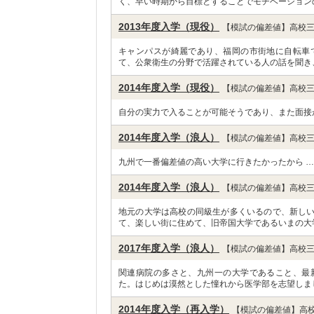
く、早い時期から目標とすることでモチベーション
2013年度入学（現役）
【模試の偏差値】高校三
キャンパスが綺麗であり、福岡の市街地に自転車
て、公衆衛生の分野で活躍されている人の話を聞き
2014年度入学（現役）
【模試の偏差値】高校三
自分の実力で入ることが可能そうであり、また面接
2014年度入学（浪人）
【模試の偏差値】高校三
九州で一番偏差値の高い大学に行きたかったから 
2014年度入学（浪人）
【模試の偏差値】高校三
地元の大学は高校の同級生が多くいるので、新し
て、楽しい街に住めて、旧帝国大学であるいまの大
2017年度入学（浪人）
【模試の偏差値】高校三
関連病院の多さと、九州一の大学であること、最
た。はじめは漠然とした憧れから医学部を志望しま
2014年度入学（再入学）
【模試の偏差値】高校