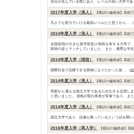
自分が住んでいる県にあり、レベルの高い大学であ
2017年度入学（浪人）
【模試の偏差値】高校三
凡人でも努力でいける最高レベルだと思うから …（
2014年度入学（浪人）
【模試の偏差値】高校三
全国屈指の大きな医学部及び病院を有する大学で
医師の姿とマッチしていました． また，優秀な学生
2014年度入学（現役）
【模試の偏差値】高校三
国際社会で活躍できる医師になりたかった故 …（
続
2014年度入学（浪人）
【模試の偏差値】高校三
実家から通える国立大学であるため九大を志望しま
と思いました。 資格が取れ将来が安泰であり、また
2014年度入学（浪人）
【模試の偏差値】高校三
国立大学であり、設備も整っているという話を聞い
2016年度入学（再入学）
【模試の偏差値】高校