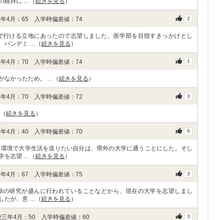
の維持に …（
続きを見る
）
年4月：65 入学時偏差値：74
2
で行ける立地にあったので志望しました。医学部を目指すきっかけとし
、パンデミ …（
続きを見る
）
年4月：70 入学時偏差値：74
1
がなかったため。 …（
続きを見る
）
年4月：70 入学時偏差値：72
3
…（
続きを見る
）
年4月：40 入学時偏差値：70
6
い環境で大学生活を送りたい自分は、県外の大学に通うことにした。そし
学を志望 …（
続きを見る
）
年4月：67 入学時偏差値：75
3
新の研究が盛んに行われていることなどから、現在の大学を志望しまし
したが、意 …（
続きを見る
）
三年4月：50 入学時偏差値：60
3