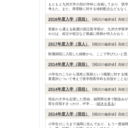
もともと九州大学の別の学科に在籍しており、医
考えた。また、再受験に対する傾斜配点などもなく
2016年度入学（現役）
【模試の偏差値】高校三
実家から通える範囲の国立医学部が、九州大学医
かけは、叔父や祖父など親戚に医師が何人かおり、
2017年度入学（浪人）
【模試の偏差値】高校三
附属病院に入院した経験から、ここで学びたいと思
2014年度入学（現役）
【模試の偏差値】高校三
小学生のころから漠然と医師という職業に対する憧
業選択について考えて医学部医学科を目指すことを
2014年度入学（現役）
【模試の偏差値】高校三
現在の大学を志望した理由…福岡県出身で馴染みが
部を目指すきっかけ…中学 …（
続きを見る
）
2014年度入学（現役）
【模試の偏差値】高校三
小学生のころまで福岡に住んでおり、もう一度福