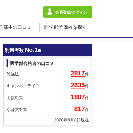
会員登録/ログイン
学部生の口コミ
医学部予備校を探す
No.1
利用者数
※
医学部合格者の口コミ
2817
勉強法
件
2636
キャンパスライフ
件
1807
面接対策
件
817
小論文対策
件
2026年8月8日現在