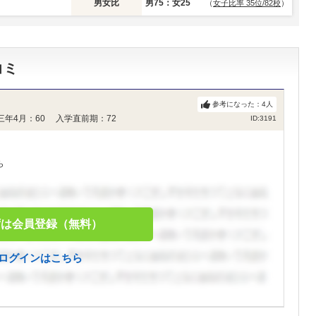
男女比
男75：女25
（
女子比率 35位/82校
）
コミ
参考になった：
4
人
三年4月：60 入学直前期：72
ID:3191
ら
ずは会員登録（無料）
ログインはこちら