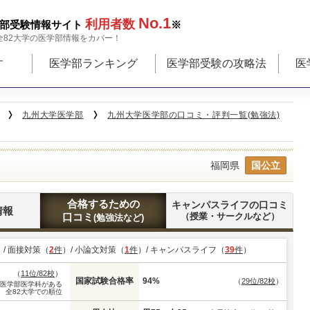
No.1
利用者数
部受験情報サイト
※
全82大学の医学部情報をカバー！
す
医学部ランキング
医学部受験の攻略法
医
九州大学医学部
九州大学医学部の口コミ・評判一覧(勉強法)
福岡県
国公立
合格するための
キャンパスライフの口コミ
情報
口コミ
（授業・サークルなど）
(勉強法など)
）/ 面接対策（
2
件
）/ 小論文対策（
1
件
）/ キャンパスライフ（
39
件
）
（
11位/82校
）
国家試験合格率
94%
（
29位/82校
）
※医学部医学科がある
全82大学での順位