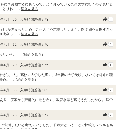
学科に再受験するにあたって、よく知っている九州大学に行くのが良いと
、とりわ …（
続きを見る
）
年4月：70 入学時偏差値：73
5
学部しか無かったため、九州大学を志望した。また、医学部を目指すきっ
直接会っ …（
続きを見る
）
年4月：62 入学時偏差値：70
4
ったから。 …（
続きを見る
）
年4月：70 入学時偏差値：75
3
れがあった。高校に入学した際に、3年後の大学受験、ひいては将来の職
決めた …（
続きを見る
）
年4月：65 入学時偏差値：65
2
あり、実家から距離的に最も近く、教育水準も高そうだったから。 医学
年4月：73 入学時偏差値：77
3
岡で生活したいと考えていました。旧帝大ということで比較的レベルも高