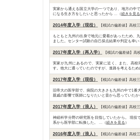
実家から通える国立大学の一つであり、地方の中
になる生き方をしたいと思ったから …（
続きを見る
2014年度入学（現役）
【模試の偏差値】高校三
もともと九州の出身で地元に愛着があったため、
ました。センター試験の自己採点結果や判定も幸い
2017年度入学（再入学）
【模試の偏差値】高校
実家が九州にあるので、実家に近く、また、高校
す。他大に通っていたのですが、進路を考えるため
2017年度入学（現役）
【模試の偏差値】高校三
旧帝大の医学部で、病院の大きさも九州の中で1番
親戚の影響で医師になりたいと昔から思っていたか
2017年度入学（浪人）
【模試の偏差値】高校三
神経科学分野の研究医を目指していたから。 現役
系から医学部に転換した。 …（
続きを見る
）
2016年度入学（浪人）
【模試の偏差値】高校三