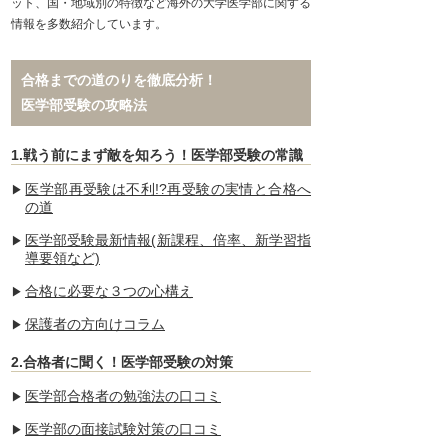
ット、国・地域別の特徴など海外の大学医学部に関する
情報を多数紹介しています。
合格までの道のりを徹底分析！
医学部受験の攻略法
1.戦う前にまず敵を知ろう！医学部受験の常識
医学部再受験は不利!?再受験の実情と合格へ
の道
医学部受験最新情報(新課程、倍率、新学習指
導要領など)
合格に必要な３つの心構え
保護者の方向けコラム
2.合格者に聞く！医学部受験の対策
医学部合格者の勉強法の口コミ
医学部の面接試験対策の口コミ