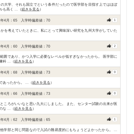
内の大学、それも国立でという条件だったので医学部を目指す上ではほぼ
ルも高く …（
続きを見る
）
年4月：65 入学時偏差値：70
1
いかを考えていたときに、私にとって興味深い研究を九州大学がしていた
年4月：60 入学時偏差値：70
2
範囲であり、かつ入学に必要なレベルが低すぎなかったから。 医学部に
膚科 …（
続きを見る
）
年4月：68 入学時偏差値：73
0
であったから。 …（
続きを見る
）
年4月：66 入学時偏差値：73
0
ところがいいなと思い九大にしました。 また、センター試験の出来が医
のな …（
続きを見る
）
年4月：62 入学時偏差値：65
1
他学部と同じ問題なので入試の難易度的にもちょうどよかったから。 …