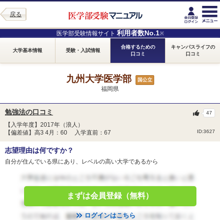
戻る
利用者数No.1
医学部受験情報サイト
※
合格するための
キャンパスライフの
大学基本情報
受験・入試情報
口コミ
口コミ
九州大学医学部
国公立
福岡県
勉強法の口コミ
47
【入学年度】2017年（浪人）
ID:3627
【偏差値】高3 4月：60 入学直前：67
志望理由は何ですか？
自分が住んでいる県にあり、レベルの高い大学であるから
まずは会員登録（無料）
ログインはこちら