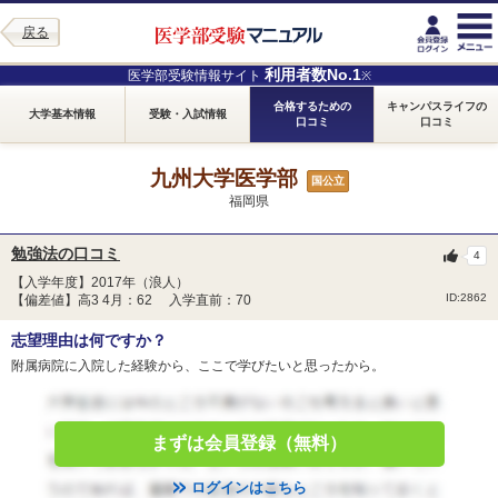
戻る
利用者数No.1
医学部受験情報サイト
※
合格するための
キャンパスライフの
大学基本情報
受験・入試情報
口コミ
口コミ
九州大学医学部
国公立
福岡県
勉強法の口コミ
4
【入学年度】2017年（浪人）
ID:2862
【偏差値】高3 4月：62 入学直前：70
志望理由は何ですか？
附属病院に入院した経験から、ここで学びたいと思ったから。
まずは会員登録（無料）
ログインはこちら