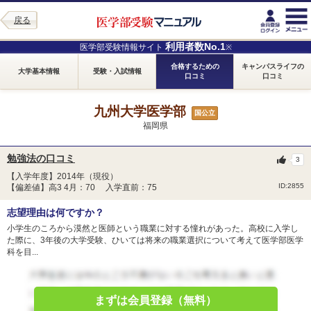
戻る
利用者数No.1
医学部受験情報サイト
※
合格するための
キャンパスライフの
大学基本情報
受験・入試情報
口コミ
口コミ
九州大学医学部
国公立
福岡県
勉強法の口コミ
3
【入学年度】2014年（現役）
ID:2855
【偏差値】高3 4月：70 入学直前：75
志望理由は何ですか？
小学生のころから漠然と医師という職業に対する憧れがあった。高校に入学し
た際に、3年後の大学受験、ひいては将来の職業選択について考えて医学部医学
科を目...
まずは会員登録（無料）