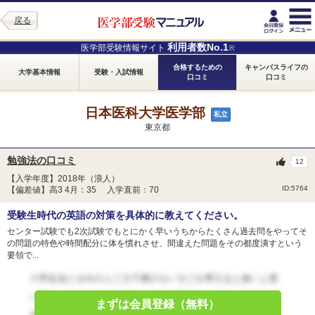
戻る
利用者数No.1
医学部受験情報サイト
※
合格するための
キャンパスライフの
大学基本情報
受験・入試情報
口コミ
口コミ
日本医科大学医学部
私立
東京都
勉強法の口コミ
12
【入学年度】2018年（浪人）
ID:5764
【偏差値】高3 4月：35 入学直前：70
受験生時代の英語の対策を具体的に教えてください。
センター試験でも2次試験でもとにかく早いうちからたくさん過去問をやってそ
の問題の特色や時間配分に体を慣れさせ、間違えた問題をその都度潰すという
要領で...
まずは会員登録（無料）