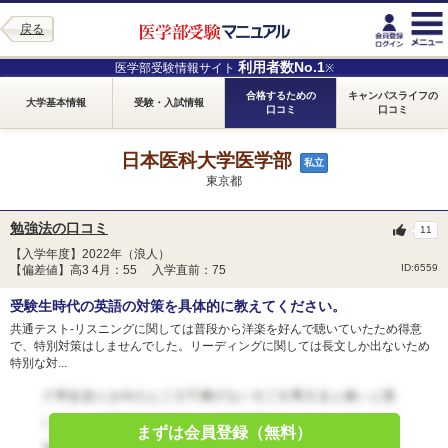
戻る
利用者数No.1
医学部受験情報サイト
※
合格するための
キャンパスライフの
大学基本情報
受験・入試情報
口コミ
口コミ
日本医科大学医学部
私立
東京都
勉強法の口コミ
11
【入学年度】2022年（浪人）
ID:6559
【偏差値】高3 4月：55 入学直前：75
受験生時代の英語の対策を具体的に教えてください。
共通テスト-リスニングに関しては普段から洋楽を好んで聴いていたため得意
で、特別対策はしませんでした。リーディングに関しては長文しか出ないため
特別な対...
まずは会員登録（無料）