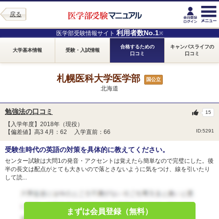
戻る
利用者数No.1
医学部受験情報サイト
※
合格するための
キャンパスライフの
大学基本情報
受験・入試情報
口コミ
口コミ
札幌医科大学医学部
国公立
北海道
勉強法の口コミ
15
【入学年度】2018年（現役）
ID:5291
【偏差値】高3 4月：62 入学直前：66
受験生時代の英語の対策を具体的に教えてください。
センター試験は大問1の発音・アクセントは覚えたら簡単なので完璧にした。後
半の長文は配点がとても大きいので落とさないように気をつけ、線を引いたり
して読...
まずは会員登録（無料）