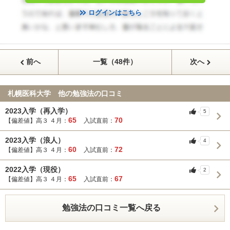
ログインはこちら
前へ
一覧（48件）
次へ
札幌医科大学 他の勉強法の口コミ
2023入学（再入学）
5
65
70
【偏差値】高３ ４月：
入試直前：
2023入学（浪人）
4
60
72
【偏差値】高３ ４月：
入試直前：
2022入学（現役）
2
65
67
【偏差値】高３ ４月：
入試直前：
勉強法の口コミ一覧へ戻る