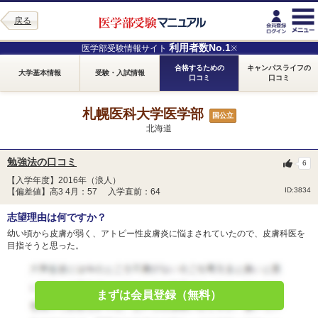
戻る
利用者数No.1
医学部受験情報サイト
※
合格するための
キャンパスライフの
大学基本情報
受験・入試情報
口コミ
口コミ
札幌医科大学医学部
国公立
北海道
勉強法の口コミ
6
【入学年度】2016年（浪人）
ID:3834
【偏差値】高3 4月：57 入学直前：64
志望理由は何ですか？
幼い頃から皮膚が弱く、アトピー性皮膚炎に悩まされていたので、皮膚科医を
目指そうと思った。
まずは会員登録（無料）