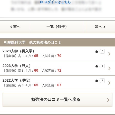
ログインはこちら
前へ
一覧（48件）
次へ
札幌医科大学 他の勉強法の口コミ
2023入学（再入学）
5
65
70
【偏差値】高３ ４月：
入試直前：
2023入学（浪人）
4
60
72
【偏差値】高３ ４月：
入試直前：
2022入学（現役）
2
65
67
【偏差値】高３ ４月：
入試直前：
勉強法の口コミ一覧へ戻る