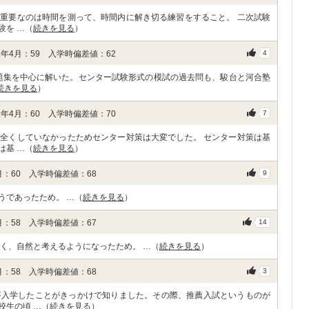
重要なのは時間を測って、時間内に解き切る練習をすること。 二次試験
験を …（
続きを見る
）
年4月：59 入学時偏差値：62
4
問題集を中心に解いた。センター試験形式の模試の過去問も、駿台と河合塾
続きを見る
）
年4月：60 入学時偏差値：70
7
全くしていなかったためセンター対策は大変でした。 センター対策は基
は基 …（
続きを見る
）
：60 入学時偏差値：68
9
うであったため。 …（
続きを見る
）
：58 入学時偏差値：67
14
く、自然と考えるようになったため。 …（
続きを見る
）
：58 入学時偏差値：68
3
が入学したことがきっかけで知りました。その際、推薦入試というものが
校生の頃 …（
続きを見る
）