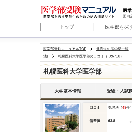
医学
国内
トップ
医学部を探
医学部受験マニュアルTOP
北海道の医学部一覧
法)
札幌医科大学医学部の口コミ（ID:6718）
札幌医科大学医学部
大学基本情報
受験・入試
口コミ
勉強法（
48
件
偏差値
63.8