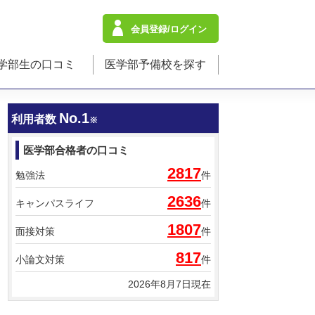
会員登録/ログイン
学部生の口コミ
医学部予備校を探す
No.1
利用者数
※
医学部合格者の口コミ
2817
勉強法
件
2636
キャンパスライフ
件
1807
面接対策
件
817
小論文対策
件
2026年8月7日現在