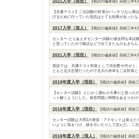
2021入学（現役）
【模試の偏差値】高校三年4月
【共通テスト】二次試験の対策がバッチリなら満
げるために行っていた音読はとても効果があったな
2017入学（浪人）
【模試の偏差値】高校三年4月
センター:とりあえずセンター試験の過去問を本試
と思っていたので模試などで出てきたものもきちん
2021入学（現役）
【模試の偏差値】高校三年4月
英語では、共通テスト対策として河合塾や代ゼミ
ともと北大志望だったので北大の赤本を二次対策と
2019年度入学（現役）
【模試の偏差値】高校三
【センター試験】 とにかく慣れが大事だと思った
ット解くようにした。発音問題に時間をあまりかけ
2018年度入学（現役）
【模試の偏差値】高校三
センター試験は大問1の発音・アクセントは覚えた
いように気をつけ、線を引いたりして読んだ。 二次
2018年度入学（浪人）
【模試の偏差値】高校三