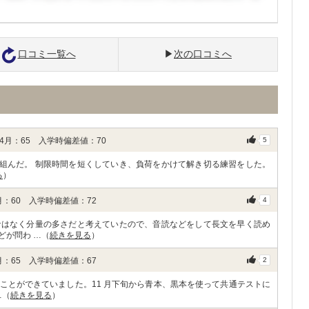
口コミ一覧へ
次の口コミへ
月：65 入学時偏差値：70
5
り組んだ。 制限時間を短くしていき、負荷をかけて解き切る練習をした。
る
）
：60 入学時偏差値：72
4
ではなく分量の多さだと考えていたので、音読などをして長文を早く読め
どが問わ …（
続きを見る
）
：65 入学時偏差値：67
2
ことができていました。11 月下旬から青本、黒本を使って共通テストに
…（
続きを見る
）