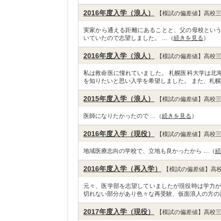
2016年度入学（浪人）
【模試の偏差値】高校三
実家から通える距離にあることと、父の母校とい
いていたので志望しました。 …（
続きを見る
）
2016年度入学（浪人）
【模試の偏差値】高校三
私は救命医に憧れていました。 札幌医科大学は北
を知りたいと思い入学を希望しました。 また、札幌
2015年度入学（浪人）
【模試の偏差値】高校三
医師になりたかったので …（
続きを見る
）
2016年度入学（現役）
【模試の偏差値】高校三
地域医療志向の学校で、立地も良かったから …（
続
2016年度入学（再入学）
【模試の偏差値】高校
元々、医学部を志望していましたが現役時は学力が
切れない部分があり色々な再受験、仮面浪人の方の
2017年度入学（現役）
【模試の偏差値】高校三