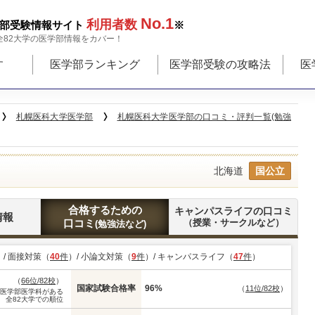
No.1
利用者数
部受験情報サイト
※
全82大学の医学部情報をカバー！
す
医学部ランキング
医学部受験の攻略法
医
札幌医科大学医学部
札幌医科大学医学部の口コミ・評判一覧(勉強
北海道
国公立
合格するための
キャンパスライフの口コミ
情報
口コミ
（授業・サークルなど）
(勉強法など)
）/ 面接対策（
40
件
）/ 小論文対策（
9
件
）/ キャンパスライフ（
47
件
）
（
66位/82校
）
国家試験合格率
96%
（
11位/82校
）
※医学部医学科がある
全82大学での順位