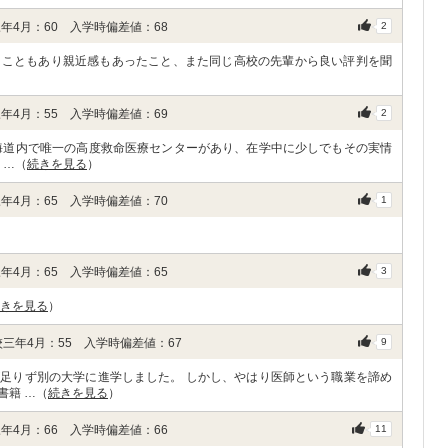
年4月：60 入学時偏差値：68
2
うこともあり親近感もあったこと、また同じ高校の先輩から良い評判を聞
年4月：55 入学時偏差値：69
2
海道内で唯一の高度救命医療センターがあり、在学中に少しでもその実情
 …（
続きを見る
）
年4月：65 入学時偏差値：70
1
年4月：65 入学時偏差値：65
3
きを見る
）
三年4月：55 入学時偏差値：67
9
足りず別の大学に進学しました。 しかし、やはり医師という職業を諦め
書籍 …（
続きを見る
）
年4月：66 入学時偏差値：66
11