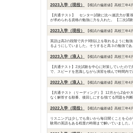
2023入学（現役）
【模試の偏差値】高校三年4月
【共通テスト】 センター試験に比べ速読力が重視
が求められる資格の勉強に力を入れた。 【二次試験
2023入学（現役）
【模試の偏差値】高校三年4月
英語は高2の段階で共テ9割以上を取れるように勉強
るようにしていました。そうすると高３の勉強であ
2023入学（浪人）
【模試の偏差値】高校三年4月
【共通テスト】2次試験を中心に対策していたので
で、スピードを意識しながら演習を積んで時間内で
2022入学（浪人）
【模試の偏差値】高校三年4月
【共通テスト（リーディング）】 12月からZ会
なく解答する順番、後回しにする/捨てる問題を判断
2022入学（現役）
【模試の偏差値】高校三年4月
リスニングは少しでも良いから毎日聞くことを心が
験用の英語もある程度の時期まで解いていました。