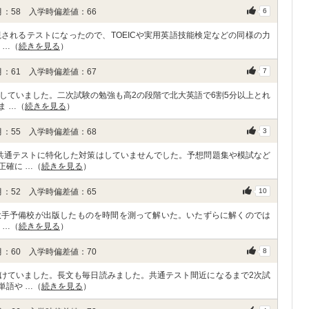
：58 入学時偏差値：66
6
されるテストになったので、TOEICや実用英語技能検定などの同様の力
 …（
続きを見る
）
：61 入学時偏差値：67
7
していました。二次試験の勉強も高2の段階で北大英語で6割5分以上とれ
ま …（
続きを見る
）
：55 入学時偏差値：68
3
共通テストに特化した対策はしていませんでした。予想問題集や模試など
正確に …（
続きを見る
）
：52 入学時偏差値：65
10
や大手予備校が出版したものを時間を測って解いた。いたずらに解くのでは
 …（
続きを見る
）
：60 入学時偏差値：70
8
けていました。長文も毎日読みました。共通テスト間近になるまで2次試
単語や …（
続きを見る
）