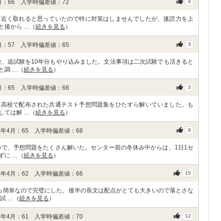
：66 入学時偏差値：72
4
点近く取れると思っていたので特に対策はしませんでしたが、速読力を上
と後から …（
続きを見る
）
：57 入学時偏差値：65
3
験、追試験を10年分もやり込みました。文法事項は二次試験でも活きると
と調 …（
続きを見る
）
：65 入学時偏差値：68
3
、高校で配布された共通テスト予想問題集をひたすら解いていました。も
しては解 …（
続きを見る
）
年4月：65 入学時偏差値：68
9
ので、予想問題をたくさん解いた。センター前の冬休み中からは、1日1セ
ずに …（
続きを見る
）
年4月：62 入学時偏差値：66
15
ら簡単なので完璧にした。後半の長文は配点がとても大きいので落とさな
試 …（
続きを見る
）
年4月：61 入学時偏差値：70
12