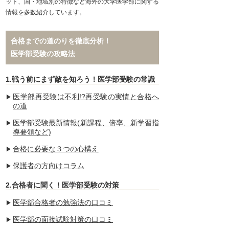
ット、国・地域別の特徴など海外の大学医学部に関する
情報を多数紹介しています。
合格までの道のりを徹底分析！
医学部受験の攻略法
1.戦う前にまず敵を知ろう！医学部受験の常識
医学部再受験は不利!?再受験の実情と合格へ
の道
医学部受験最新情報(新課程、倍率、新学習指
導要領など)
合格に必要な３つの心構え
保護者の方向けコラム
2.合格者に聞く！医学部受験の対策
医学部合格者の勉強法の口コミ
医学部の面接試験対策の口コミ