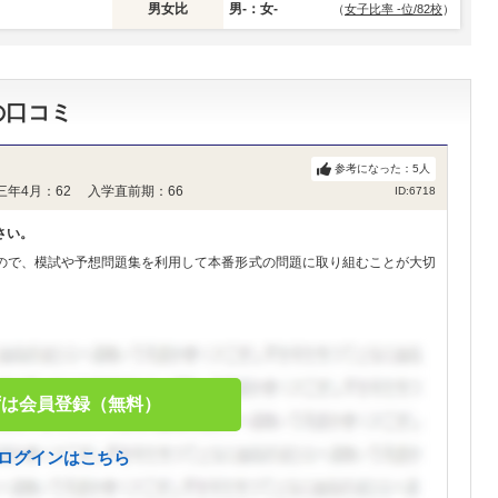
男女比
男-：女-
（
女子比率 -位/82校
）
の口コミ
参考になった：
5
人
三年4月：62 入学直前期：66
ID:6718
さい。
ので、模試や予想問題集を利用して本番形式の問題に取り組むことが大切
ずは会員登録（無料）
ログインはこちら