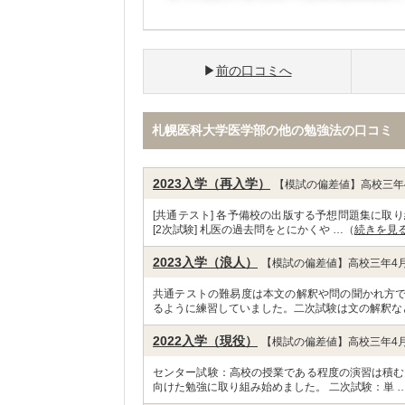
前の口コミへ
札幌医科大学医学部の他の勉強法の口コミ
2023入学（再入学）
【模試の偏差値】高校三年4
[共通テスト] 各予備校の出版する予想問題集に取
[2次試験] 札医の過去問をとにかくや …（
続きを見
2023入学（浪人）
【模試の偏差値】高校三年4月
共通テストの難易度は本文の解釈や問の聞かれ方
るように練習していました。二次試験は文の解釈な
2022入学（現役）
【模試の偏差値】高校三年4月
センター試験：高校の授業である程度の演習は積む
向けた勉強に取り組み始めました。 二次試験：単 