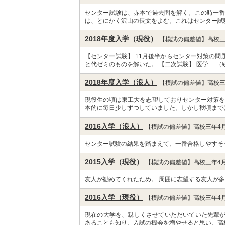
センター試験は、赤本で過去問を解く。この時一番
は、とにかく沢山の長文をよむ。これはセンター試
2018年度入学（現役）
【模試の偏差値】高校三
【センター試験】 11月後半からセンター対策の
と代ゼミのものを解いた。 【二次試験】 医学 …（
2018年度入学（浪人）
【模試の偏差値】高校三
現役生の頃は東工大を志望しておりセンター対策を
本的に毎日少しずつしていました。しかし秋頃まで
2016入学（浪人）
【模試の偏差値】高校三年4月
センター試験の結果を踏まえて、一番合格しやすそ
2015入学（現役）
【模試の偏差値】高校三年4月
友人が勧めてくれたため。 周囲に志望する友人が多
2016入学（現役）
【模試の偏差値】高校三年4月
現在の大学を、親しくさせていただいていた先輩
あることも知り、入試の機会を増やせると思い、高