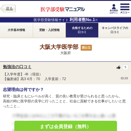
戻る
利用者数No.1
医学部受験情報サイト
※
合格するための
キャンパスライフの
大学基本情報
受験・入試情報
口コミ
口コミ
大阪大学医学部
国公立
大阪府
勉強法の口コミ
5
【入学年度】-年（現役）
ID:20
【偏差値】高3 4月：70 入学直前：72
志望理由は何ですか？
研究・臨床ともにレベルが高く、質の良い教育が受けられると思ったから。
高校の時に医学部の見学に行ったことと、社会に貢献できる仕事がしたいと思
ったこと...
まずは会員登録（無料）