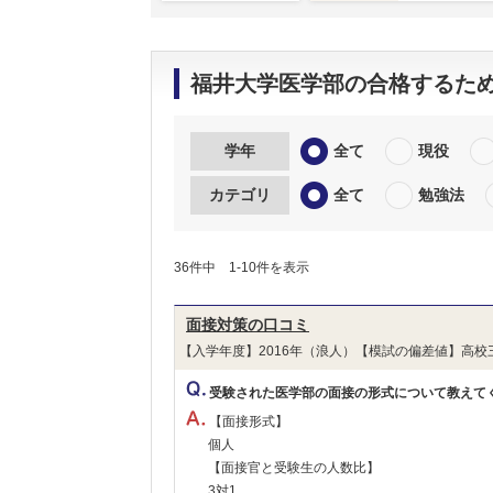
福井大学医学部の合格するた
学年
全て
現役
カテゴリ
全て
勉強法
36件中 1-10件を表示
面接対策の口コミ
【入学年度】2016年（浪人）【模試の偏差値】高校
受験された医学部の面接の形式について教えて
【面接形式】
個人
【面接官と受験生の人数比】
3対1