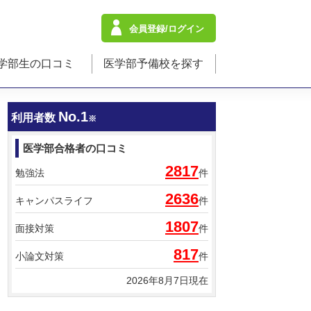
会員登録/ログイン
学部生の口コミ
医学部予備校を探す
No.1
利用者数
※
医学部合格者の口コミ
2817
勉強法
件
2636
キャンパスライフ
件
1807
面接対策
件
817
小論文対策
件
2026年8月7日現在