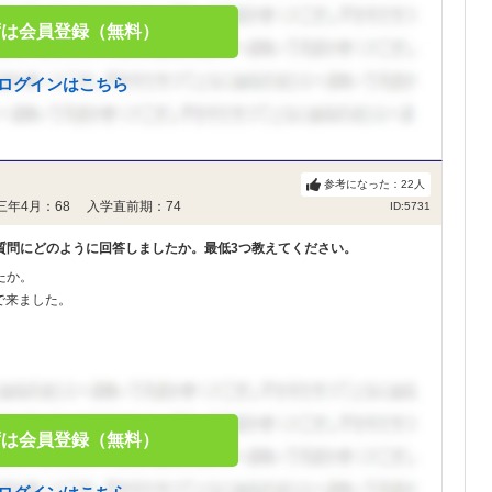
ずは会員登録（無料）
ログインはこちら
参考になった：
22
人
三年4月：68 入学直前期：74
ID:5731
質問にどのように回答しましたか。最低3つ教えてください。
たか。
で来ました。
ずは会員登録（無料）