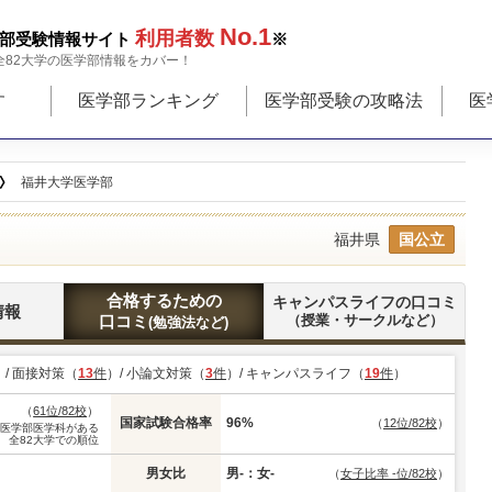
No.1
利用者数
部受験情報サイト
※
全82大学の医学部情報をカバー！
す
医学部ランキング
医学部受験の攻略法
医
福井大学医学部
福井県
国公立
合格するための
キャンパスライフの口コミ
情報
口コミ
（授業・サークルなど）
(勉強法など)
）/ 面接対策（
13
件
）/ 小論文対策（
3
件
）/ キャンパスライフ（
19
件
）
（
61位/82校
）
国家試験合格率
96%
（
12位/82校
）
※医学部医学科がある
全82大学での順位
男女比
男-：女-
（
女子比率 -位/82校
）