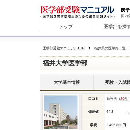
医学
国内
トップ
医学部を探
医学部受験マニュアルTOP
福井県の医学部一覧
福井大学医学部
大学基本情報
受験・入試
口コミ
勉強法（
20
件
偏差値
64.3
学費
3,496,800円