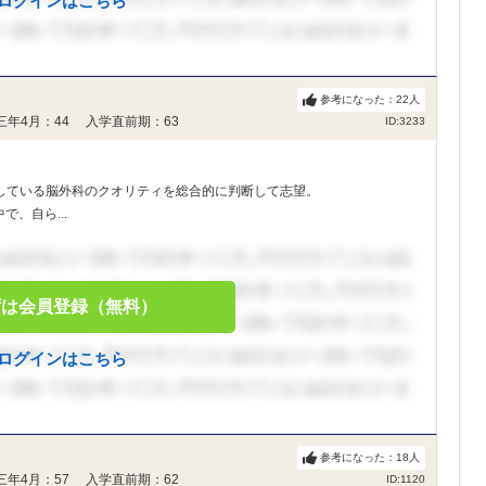
ログインはこちら
参考になった：
22
人
三年4月：44 入学直前期：63
ID:3233
している脳外科のクオリティを総合的に判断して志望。
、自ら...
ずは会員登録（無料）
ログインはこちら
参考になった：
18
人
三年4月：57 入学直前期：62
ID:1120