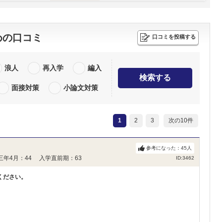
めの口コミ
口コミを投稿する
浪人
再入学
編入
検索する
面接対策
小論文対策
1
2
3
次の10件
参考になった：
45
人
三年4月：44 入学直前期：63
ID:3462
ください。