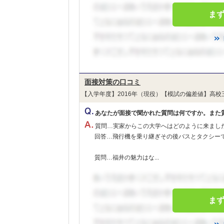
ま
面接対策の口コミ
【入学年度】2016年（現役）【模試の偏差値】高校
あなたが面接で聞かれた質問は何ですか。また
質問…実家からこの大学へはどのように来まし
回答…飛行機を乗り継ぎその後バスとタクシー
質問…福井の魅力はな...
ま