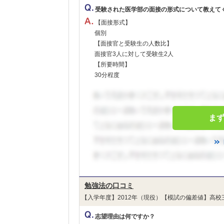
受験された医学部の面接の形式について教えて
【面接形式】
個別
【面接官と受験生の人数比】
面接官3人に対して受験生2人
【所要時間】
30分程度
ま
勉強法の口コミ
【入学年度】2012年（現役）【模試の偏差値】高校
志望理由は何ですか？