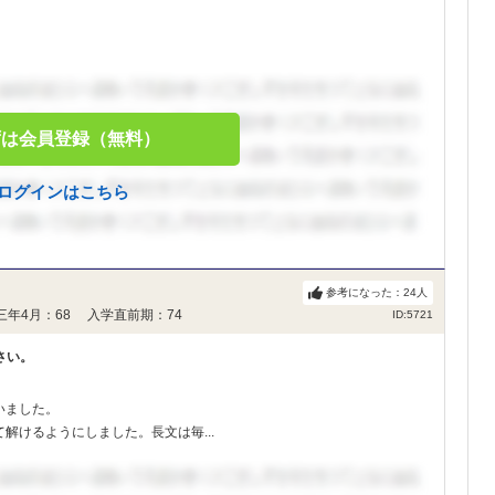
ずは会員登録（無料）
ログインはこちら
参考になった：
24
人
三年4月：68 入学直前期：74
ID:5721
さい。
いました。
解けるようにしました。長文は毎...