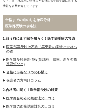
ット、国・地域別の特徴など海外の大学医学部に関する
情報を多数紹介しています。
合格までの道のりを徹底分析！
医学部受験の攻略法
1.戦う前にまず敵を知ろう！医学部受験の常識
医学部再受験は不利!?再受験の実情と合格へ
の道
医学部受験最新情報(新課程、倍率、新学習指
導要領など)
合格に必要な３つの心構え
保護者の方向けコラム
2.合格者に聞く！医学部受験の対策
医学部合格者の勉強法の口コミ
医学部の面接試験対策の口コミ