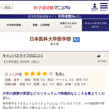
戻る
利用者数No.1
医学部受験情報サイト
※
合格するための
キャンパスライフの
大学基本情報
受験・入試情報
口コミ
口コミ
日本医科大学医学部
私立
東京都
キャンパスライフの口コミ
3
ID:7666
【入学年度】2020年（浪人）
5.0
口コミ評価
点
就職・進学
-
授業・実習
5.0
部活・サークル
3.0
研究
4.0
国家試験・資格
5.0
恋愛・友人
5.0
施設・設備・立地
5.0
大学の授業や実習などカリキュラムで特徴的なところを教えてくだ
さい。
海外留学をできるようなカリキュラムになっているそうです。その他授業や実
習は他の大学と変わり映えはしないと思います。