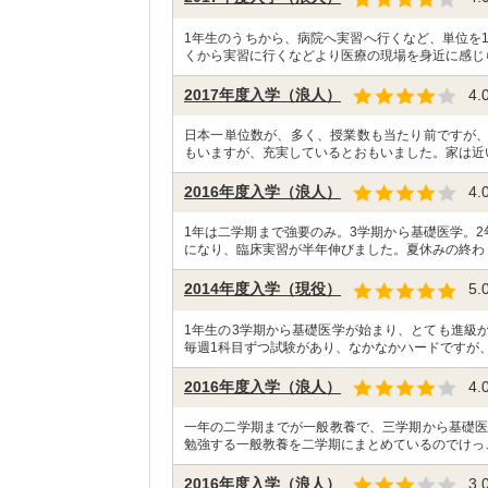
1年生のうちから、病院へ実習へ行くなど、単位を
くから実習に行くなどより医療の現場を身近に感じ
2017年度入学（浪人）
4.
日本一単位数が、多く、授業数も当たり前ですが
もいますが、充実しているとおもいました。家は近
2016年度入学（浪人）
4.
1年は二学期まで強要のみ。3学期から基礎医学。2
になり、臨床実習が半年伸びました。夏休みの終わ
2014年度入学（現役）
5.
1年生の3学期から基礎医学が始まり、とても進級
毎週1科目ずつ試験があり、なかなかハードですが、
2016年度入学（浪人）
4.
一年の二学期までが一般教養で、三学期から基礎医
勉強する一般教養を二学期にまとめているのでけっ
2016年度入学（浪人）
3.