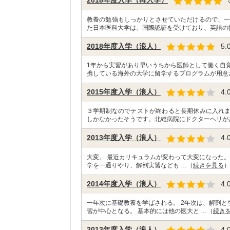
2018年度入学（再入学）
教養の勉強もしっかりとさせていただけるので、一
た日本医科大学は、国際認証を受けており、英語の
2018年度入学（浪人）
5.
1年から実習があり早いうちから医師として働く自
携している海外の大学に留学するプログラムが用意
2015年度入学（浪人）
4.
３学期制なのでテストが終わると長期休みに入れ
しかなかったそうです。北総病院にドクターヘリが
2013年度入学（浪人）
4.
大変。 最近カリキュラムが変わって大変になった。 
学を一通りやり、解剖実習なども …（
続きを見る
）
2014年度入学（浪人）
4.
一年次に基礎教養を学ばされる。 2年次は、解剖と
習が中心となる。 基本的には他の医大と …（
続き
2013年度入学（浪人）
4.