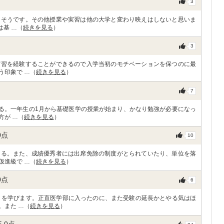
3
るそうです。その他授業や実習は他の大学と変わり映えはしないと思いま
は基 …（
続きを見る
）
3
実習を経験することができるので入学当初のモチベーションを保つのに最
う印象で …（
続きを見る
）
7
する。一年生の1月から基礎医学の授業が始まり、かなり勉強が必要になっ
方が …（
続きを見る
）
0
点
10
きる。また、成績優秀者には出席免除の制度がとられていたり、単位を落
仮進級で …（
続きを見る
）
0
点
6
）を学びます。正直医学部に入ったのに、また受験の延長かとやる気はほ
。また …（
続きを見る
）