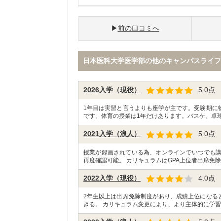
前の口コミへ
日本医科大学医学部の他のキャンパスライフ
2026入学（現役）
5.0
点
1年目は実習と言うよりも座学が主です。受験期に
です。体育の授業は1年だけあります。バスケ、卓球
2021入学（浪人）
5.0
点
授業が録画されている為、オンラインでいつでも
再度確認可能。 カリキュラムはGPA上位者出席免除
2022入学（現役）
4.0
点
2年生以上は出席免除制度があり、成績上位になる
きる。 カリキュラム変更により、より主体的に学習