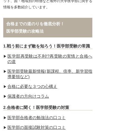
ット、国・地域別の特徴など海外の大学医学部に関する
情報を多数紹介しています。
合格までの道のりを徹底分析！
医学部受験の攻略法
1.戦う前にまず敵を知ろう！医学部受験の常識
医学部再受験は不利!?再受験の実情と合格へ
の道
医学部受験最新情報(新課程、倍率、新学習指
導要領など)
合格に必要な３つの心構え
保護者の方向けコラム
2.合格者に聞く！医学部受験の対策
医学部合格者の勉強法の口コミ
医学部の面接試験対策の口コミ