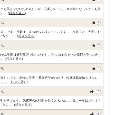
1つも落とせないため厳しいが、充実している。 高学年になってからも早
ら …（
続きを見る
）
0
点
8
、多いです。授業は、すべからく埋まっています。こう書くと、大変にお
い方が、 …（
続きを見る
）
0
点
5
年の1学期は解剖実習で忙しいです。4年の終わりだったCBTが4年の途中
 …（
続きを見る
）
0
点
8
が厳しいです。3年の1学期で基礎医学がおわり、臨床講義が始まります。
リ …（
続きを見る
）
0
点
16
学を学びます。 臨床実習の時間を長くとるために、元々一年以上かけて
こうシ …（
続きを見る
）
0
点
11