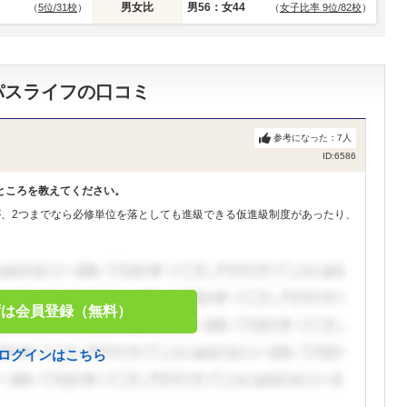
男女比
男56：女44
（
5位/31校
）
（
女子比率 9位/82校
）
パスライフの口コミ
参考になった：
7
人
ID:6586
ところを教えてください。
が、2つまでなら必修単位を落としても進級できる仮進級制度があったり、
ずは会員登録（無料）
ログインはこちら