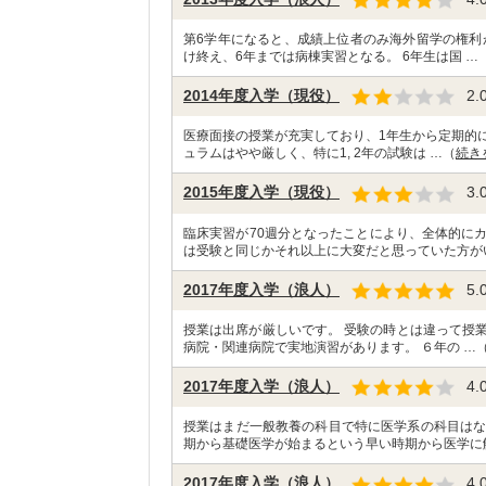
第6学年になると、成績上位者のみ海外留学の権利
け終え、6年までは病棟実習となる。 6年生は国 …
2014年度入学（現役）
2.
医療面接の授業が充実しており、1年生から定期的に
ュラムはやや厳しく、特に1, 2年の試験は …（
続き
2015年度入学（現役）
3.
臨床実習が70週分となったことにより、全体的に
は受験と同じかそれ以上に大変だと思っていた方が
2017年度入学（浪人）
5.
授業は出席が厳しいです。 受験の時とは違って授
病院・関連病院で実地演習があります。 ６年の …
2017年度入学（浪人）
4.
授業はまだ一般教養の科目で特に医学系の科目はな
期から基礎医学が始まるという早い時期から医学に
2017年度入学（浪人）
4.