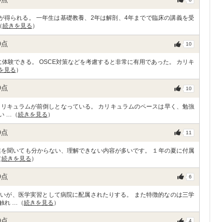
が得られる。 一年生は基礎教養、2年は解剖、4年までで臨床の講義を受
（
続きを見る
）
0
点
10
体験できる。 OSCE対策などを考慮すると非常に有用であった。 カリキ
を見る
）
0
点
10
カリキュラムが前倒しとなっている。 カリキュラムのペースは早く、勉強
い …（
続きを見る
）
0
点
11
業を聞いても分からない、理解できない内容が多いです。 １年の夏に付属
（
続きを見る
）
0
点
6
いが、医学実習として病院に配属されたりする。 また特徴的なのは三学
触れ …（
続きを見る
）
0
点
4