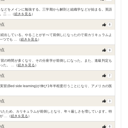
理などをメインに勉強する。三学期から解剖と組織学などが始まる。英語
。二 …（
続きを見る
）
0
点
8
が続出している。やることがすべて前倒しになったので前カリキュラムよ
一つでも …（
続きを見る
）
0
点
9
実習の時間が多くなり、その分座学が前倒しになった。また、進級判定も
った。 …（
続きを見る
）
0
点
7
Bed side learning)が伸び1年半程度行うことになり、アメリカの医
0
点
3
されたため、カリキュラムが前倒しとなり、年々厳しさを増しています。特
が …（
続きを見る
）
0
点
6