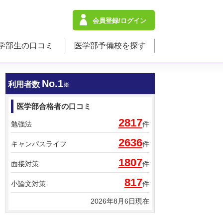
会員登録/ログイン
学部生の口コミ
医学部予備校を探す
No.1
利用者数
※
医学部合格者の口コミ
2817
勉強法
件
2636
キャンパスライフ
件
1807
面接対策
件
817
小論文対策
件
2026年8月6日現在