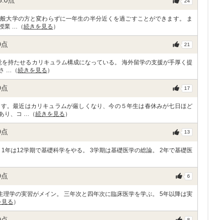
5.0
点
24
般大学の方と変わらずに一年生の半分近くを過ごすことができます。 ま
授業 …（
続きを見る
）
0
点
21
覚を持たせるカリキュラム構成になっている。 海外留学の支援が手厚く提
さ …（
続きを見る
）
0
点
17
ます。最近はカリキュラムが厳しくなり、今の５年生は春休みが七日ほど
あり、コ …（
続きを見る
）
0
点
13
1年は12学期で基礎科学をやる。 3学期は基礎医学の総論。 2年で基礎医
0
点
6
生理学の実習がメイン。 三年次と四年次に臨床医学を学ぶ。 5年以降は実
を見る
）
0
点
8