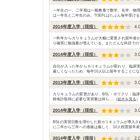
一年生の一、二学期は一般教養で数学、化学、物
は一年生と二年生のみ。TOEFLはたぶん毎年受ける
2014年度入学（現役）
4.
一昨年からカリキュラムが大幅に変更され留年者
り確実に勉強量が増えている。またどんな科目での
2014年度入学（現役）
3.
自分が入った年からカリキュラムが変わり、臨床
厳しくなったため、毎年10人以上留年することにな
2013年度入学（現役）
3.
カリキュラムの変更があり、BSL・ポリクリ・臨床実習(
師免許取得に必要な実習量は得ら …（
続きを見る
）
2014年度入学（現役）
3.
BSLの実習日数を増やした新カリキュラムが導入
に二年から三年への進級は厳しく、10人程度留年者
2014年度入学（現役）
2.