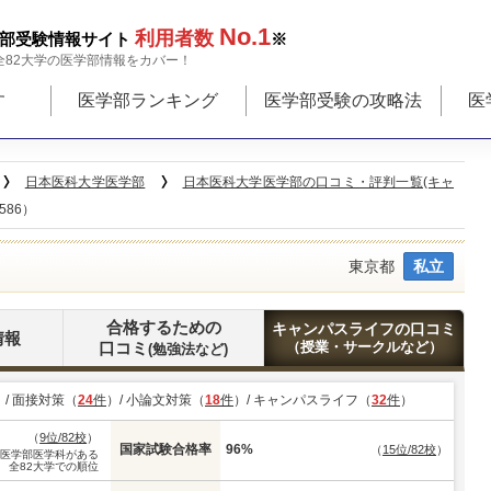
No.1
利用者数
部受験情報サイト
※
全82大学の医学部情報をカバー！
す
医学部ランキング
医学部受験の攻略法
医
日本医科大学医学部
日本医科大学医学部の口コミ・評判一覧(キャ
586）
東京都
私立
合格するための
キャンパスライフの口コミ
情報
口コミ
（授業・サークルなど）
(勉強法など)
）/ 面接対策（
24
件
）/ 小論文対策（
18
件
）/ キャンパスライフ（
32
件
）
（
9位/82校
）
国家試験合格率
96%
（
15位/82校
）
※医学部医学科がある
全82大学での順位