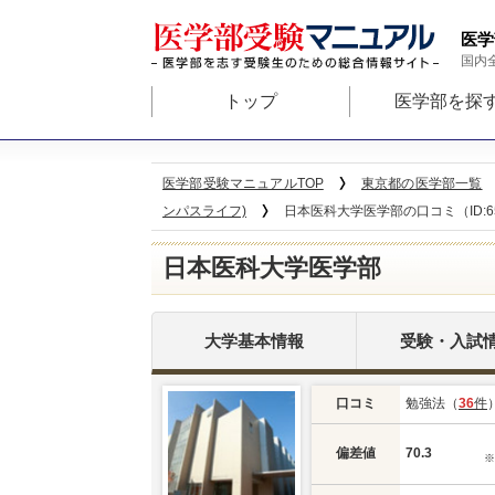
医学
国内
トップ
医学部を探
医学部受験マニュアルTOP
東京都の医学部一覧
ンパスライフ)
日本医科大学医学部の口コミ（ID:6
日本医科大学医学部
大学基本情報
受験・入試
口コミ
勉強法（
36
件
偏差値
70.3