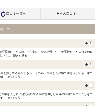
口コミ一覧へ
次の口コミへ
の口コミ
0
物理選択だった人は、一学期に生物の授業で、生物選択だった人はその逆
、バ …（
続きを見る
）
0
講義を振り返る事ができる。その為、授業をその場で聞き流しても、家で
制 …（
続きを見る
）
3
と座学を受けずに研究活動や資格の勉強など自分の時間に当てることをで
す …（
続きを見る
）