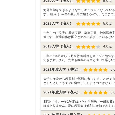
2020入学（浪人）
5.0
点
海外留学をできるようなカリキュラムになってい
す。 臨床は3年生の夏以降に始まるので、そこまで
2023入学（浪人）
5.0
点
一年生の二学期に看護実習、薬剤実習、地域医療
適です。授業自体は国立と比べて詰まっているとい
2019入学（浪人）
4.0
点
一年生の4月から12月が教養科目をメインに勉強
てきます。また、先生も教養の先生と比べて厳しい
2021年度入学（現役）
5.
大学１年次から希望制で解剖に参加することがで
としたとしてもすぐに留年してしまうのではなく、
2021年度入学（浪人）
5.
3期制です。一年1学期はひたすら般教（一般教養
ぼ皆ありません。夏に希望者は解剖に参加できます